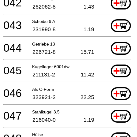
042
+
262062-8
1.43
043
Scheibe 9 A
+
231990-8
1.19
044
Getriebe 13
+
226721-8
15.71
045
Kugellager 6001dw
+
211131-2
11.42
046
Als C-Form
+
323921-2
22.25
047
Stahlkugel 3.5
+
216040-0
1.19
Hülse