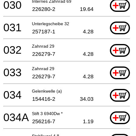
030
Internes Zahnrad 69
+
226280-2
19.64
031
Unterlegscheibe 32
+
257187-1
4.28
032
Zahnrad 29
+
226279-7
4.28
033
Zahnrad 29
+
226279-7
4.28
034
Gelenkwelle (a)
+
154416-2
34.03
034A
Stift 3 6940Dw *
+
256216-7
1.19
Stahlkugel 4.8