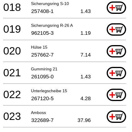
018
Sicherungsring S-10
+
257408-1
1.43
019
Sicherungsring R-26 A
+
962105-3
1.19
020
Hülse 15
+
257662-7
7.14
021
Gummiring 21
+
261095-0
1.43
022
Unterlegscheibe 15
+
267120-5
4.28
023
Amboss
+
322689-7
37.96