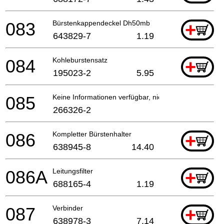
083
Bürstenkappendeckel Dh50mb
+
643829-7
1.19
084
Kohleburstensatz
+
195023-2
5.95
085
Keine Informationen verfügbar, nicht bestellbar
266326-2
086
Kompletter Bürstenhalter
+
638945-8
14.40
086A
Leitungsfilter
+
688165-4
1.19
087
Verbinder
+
638978-3
7.14