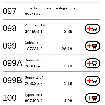
097
Keine Informationen verfügbar, nicht bestellbar
897501-5
098
Vibrationsplatte
+
344903-1
2.86
099
Gehäuse
+
187231-9
26.18
099A
Gummistift 6
+
263005-3
1.19
099B
Gummistift 4
+
263025-7
1.19
100
Typenschild
+
897498-8
4.28