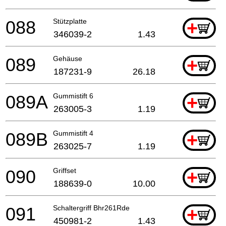
088
Stützplatte
+
346039-2
1.43
089
Gehäuse
+
187231-9
26.18
089A
Gummistift 6
+
263005-3
1.19
089B
Gummistift 4
+
263025-7
1.19
090
Griffset
+
188639-0
10.00
091
Schaltergriff Bhr261Rde
+
450981-2
1.43