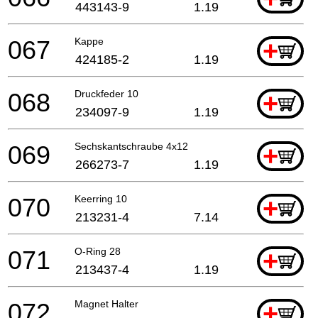
443143-9
1.19
067
Kappe
+
424185-2
1.19
068
Druckfeder 10
+
234097-9
1.19
069
Sechskantschraube 4x12
+
266273-7
1.19
070
Keerring 10
+
213231-4
7.14
071
O-Ring 28
+
213437-4
1.19
072
Magnet Halter
+