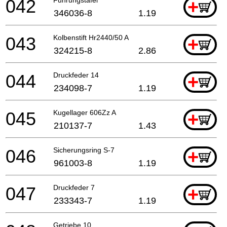
042
+
346036-8
1.19
043
Kolbenstift Hr2440/50 A
+
324215-8
2.86
044
Druckfeder 14
+
234098-7
1.19
045
Kugellager 606Zz A
+
210137-7
1.43
046
Sicherungsring S-7
+
961003-8
1.19
047
Druckfeder 7
+
233343-7
1.19
Getriebe 10