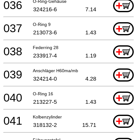
036
O-Ring-Gehäuse
+
324216-6
7.14
037
O-Ring 9
+
213073-6
1.43
038
Federring 28
+
233917-4
1.19
039
Anschläger H60ma/mb
+
324214-0
4.28
040
O-Ring 16
+
213227-5
1.43
041
Kolbenzylinder
+
318132-2
15.71
Führungstafel