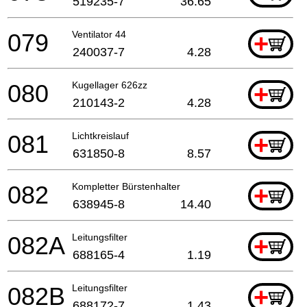
519235-7
36.65
079
Ventilator 44
+
240037-7
4.28
080
Kugellager 626zz
+
210143-2
4.28
081
Lichtkreislauf
+
631850-8
8.57
082
Kompletter Bürstenhalter
+
638945-8
14.40
082A
Leitungsfilter
+
688165-4
1.19
082B
Leitungsfilter
+
688172-7
1.43