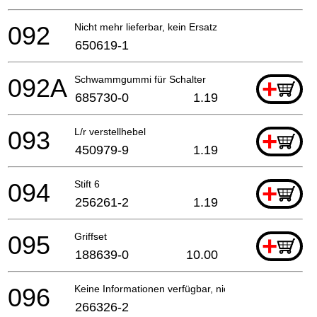
092
Nicht mehr lieferbar, kein Ersatz
650619-1
092A
Schwammgummi für Schalter
+
685730-0
1.19
093
L/r verstellhebel
+
450979-9
1.19
094
Stift 6
+
256261-2
1.19
095
Griffset
+
188639-0
10.00
096
Keine Informationen verfügbar, nicht bestellbar
266326-2