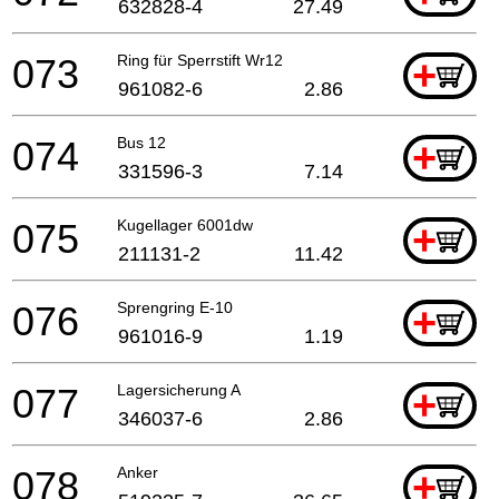
632828-4
27.49
073
Ring für Sperrstift Wr12
+
961082-6
2.86
074
Bus 12
+
331596-3
7.14
075
Kugellager 6001dw
+
211131-2
11.42
076
Sprengring E-10
+
961016-9
1.19
077
Lagersicherung A
+
346037-6
2.86
078
Anker
+