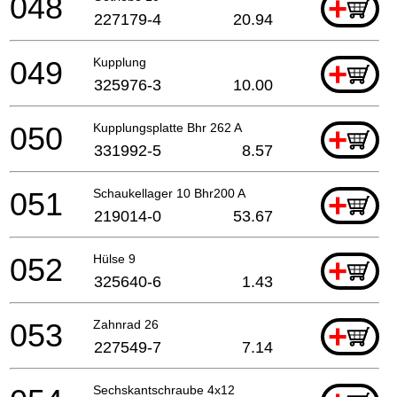
048
+
227179-4
20.94
049
Kupplung
+
325976-3
10.00
050
Kupplungsplatte Bhr 262 A
+
331992-5
8.57
051
Schaukellager 10 Bhr200 A
+
219014-0
53.67
052
Hülse 9
+
325640-6
1.43
053
Zahnrad 26
+
227549-7
7.14
Sechskantschraube 4x12