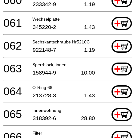
060
+
233342-9
1.19
061
Wechselplatte
+
345220-2
1.43
062
Sechskantschraube Hr5210C
+
922148-7
1.19
063
Sperrblock, innen
+
158944-9
10.00
064
O-Ring 68
+
213728-3
1.43
065
Innenwohnung
+
318392-6
28.80
066
Filter
+