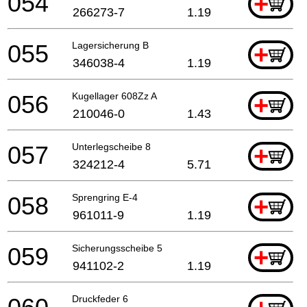
054
+
266273-7
1.19
055
Lagersicherung B
+
346038-4
1.19
056
Kugellager 608Zz A
+
210046-0
1.43
057
Unterlegscheibe 8
+
324212-4
5.71
058
Sprengring E-4
+
961011-9
1.19
059
Sicherungsscheibe 5
+
941102-2
1.19
Druckfeder 6