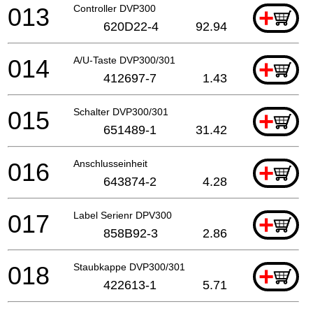
013
Controller DVP300
+
620D22-4
92.94
014
A/U-Taste DVP300/301
+
412697-7
1.43
015
Schalter DVP300/301
+
651489-1
31.42
016
Anschlusseinheit
+
643874-2
4.28
017
Label Serienr DPV300
+
858B92-3
2.86
018
Staubkappe DVP300/301
+
422613-1
5.71