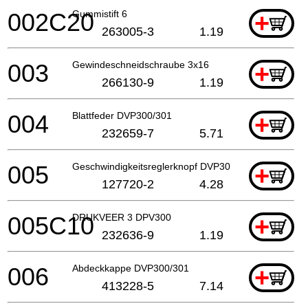
002C20
Gummistift 6
+
263005-3
1.19
003
Gewindeschneidschraube 3x16
+
266130-9
1.19
004
Blattfeder DVP300/301
+
232659-7
5.71
005
Geschwindigkeitsreglerknopf DVP300/301
+
127720-2
4.28
005C10
DRUKVEER 3 DPV300
+
232636-9
1.19
006
Abdeckkappe DVP300/301
+
413228-5
7.14