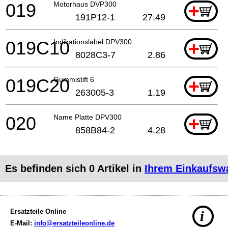
019
Motorhaus DVP300
+
191P12-1
27.49
019C10
Indikationslabel DPV300
+
8028C3-7
2.86
019C20
Gummistift 6
+
263005-3
1.19
020
Name Platte DPV300
+
858B84-2
4.28
Es befinden sich
0
Artikel in
Ihrem Einkaufsw
Ersatzteile Online
i
E-Mail:
info@ersatzteileonline.de