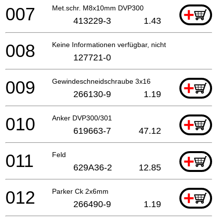
007
Met.schr. M8x10mm DVP300
+
413229-3
1.43
008
Keine Informationen verfügbar, nicht bestellbar
127721-0
009
Gewindeschneidschraube 3x16
+
266130-9
1.19
010
Anker DVP300/301
+
619663-7
47.12
011
Feld
+
629A36-2
12.85
012
Parker Ck 2x6mm
+
266490-9
1.19