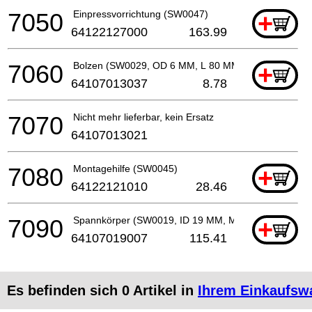
7050
Einpressvorrichtung (SW0047)
+
64122127000
163.99
7060
Bolzen (SW0029, OD 6 MM, L 80 MM)
+
64107013037
8.78
7070
Nicht mehr lieferbar, kein Ersatz
64107013021
7080
Montagehilfe (SW0045)
+
64122121010
28.46
7090
Spannkörper (SW0019, ID 19 MM, M 6)
+
64107019007
115.41
Es befinden sich
0
Artikel in
Ihrem Einkaufsw