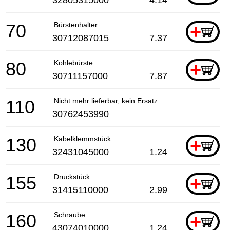
70
Bürstenhalter
+
30712087015
7.37
80
Kohlebürste
+
30711157000
7.87
110
Nicht mehr lieferbar, kein Ersatz
30762453990
130
Kabelklemmstück
+
32431045000
1.24
155
Druckstück
+
31415110000
2.99
160
Schraube
+
43074010000
1.24