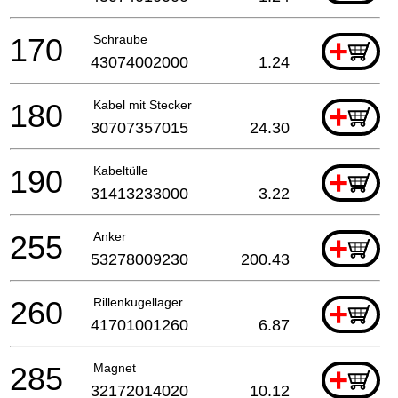
170
Schraube
+
43074002000
1.24
180
Kabel mit Stecker
+
30707357015
24.30
190
Kabeltülle
+
31413233000
3.22
255
Anker
+
53278009230
200.43
260
Rillenkugellager
+
41701001260
6.87
285
Magnet
+
32172014020
10.12