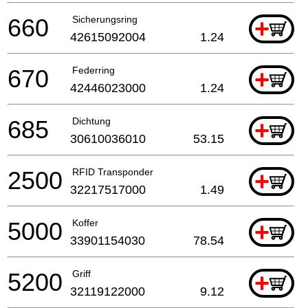
660
Sicherungsring
+
42615092004
1.24
670
Federring
+
42446023000
1.24
685
Dichtung
+
30610036010
53.15
2500
RFID Transponder
+
32217517000
1.49
5000
Koffer
+
33901154030
78.54
5200
Griff
+
32119122000
9.12