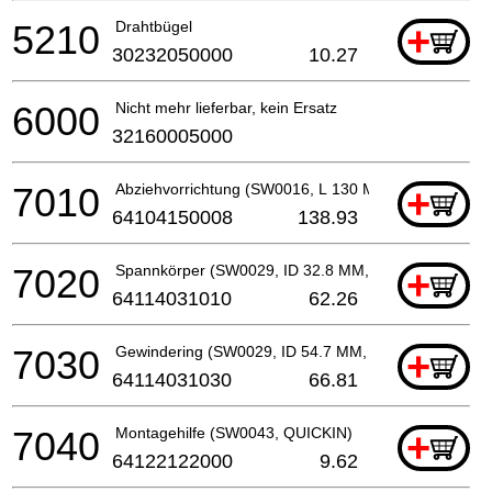
5210
Drahtbügel
+
30232050000
10.27
6000
Nicht mehr lieferbar, kein Ersatz
32160005000
7010
Abziehvorrichtung (SW0016, L 130 MM, M 12)
+
64104150008
138.93
7020
Spannkörper (SW0029, ID 32.8 MM, M 42 x 1.5 MM, 
+
64114031010
62.26
7030
Gewindering (SW0029, ID 54.7 MM, M 42 x 1.5 MM)
+
64114031030
66.81
7040
Montagehilfe (SW0043, QUICKIN)
+
64122122000
9.62