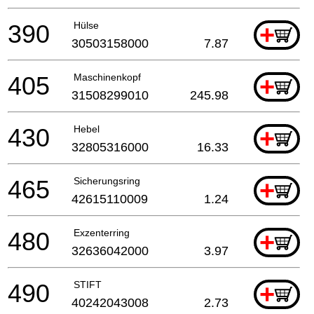
390
Hülse
+
30503158000
7.87
405
Maschinenkopf
+
31508299010
245.98
430
Hebel
+
32805316000
16.33
465
Sicherungsring
+
42615110009
1.24
480
Exzenterring
+
32636042000
3.97
490
STIFT
+
40242043008
2.73