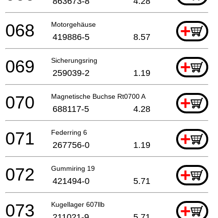
863673-8
4.28
068
Motorgehäuse
+
419886-5
8.57
069
Sicherungsring
+
259039-2
1.19
070
Magnetische Buchse Rt0700 A
+
688117-5
4.28
071
Federring 6
+
267756-0
1.19
072
Gummiring 19
+
421494-0
5.71
073
Kugellager 607llb
+
211021-9
5.71