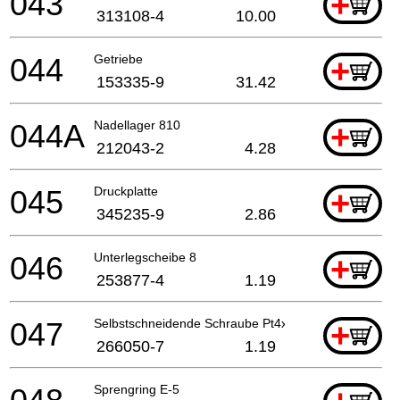
043
+
313108-4
10.00
044
Getriebe
+
153335-9
31.42
044A
Nadellager 810
+
212043-2
4.28
045
Druckplatte
+
345235-9
2.86
046
Unterlegscheibe 8
+
253877-4
1.19
047
Selbstschneidende Schraube Pt4x30
+
266050-7
1.19
Sprengring E-5