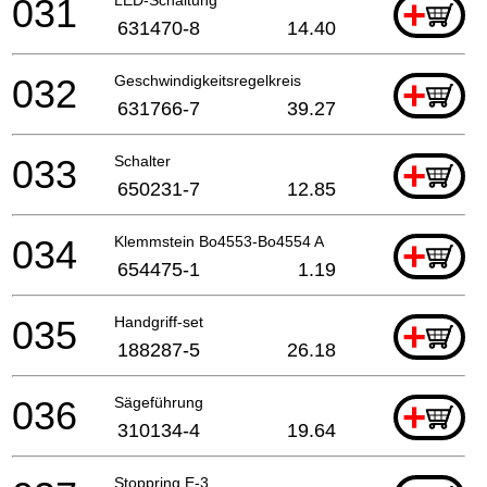
031
+
631470-8
14.40
032
Geschwindigkeitsregelkreis
+
631766-7
39.27
033
Schalter
+
650231-7
12.85
034
Klemmstein Bo4553-Bo4554 A
+
654475-1
1.19
035
Handgriff-set
+
188287-5
26.18
036
Sägeführung
+
310134-4
19.64
Stoppring E-3