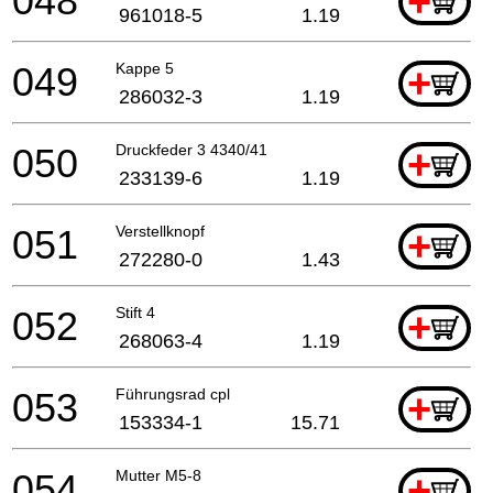
048
+
961018-5
1.19
049
Kappe 5
+
286032-3
1.19
050
Druckfeder 3 4340/41
+
233139-6
1.19
051
Verstellknopf
+
272280-0
1.43
052
Stift 4
+
268063-4
1.19
053
Führungsrad cpl
+
153334-1
15.71
054
Mutter M5-8
+