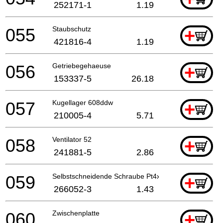
252171-1
1.19
055
Staubschutz
+
421816-4
1.19
056
Getriebegehaeuse
+
153337-5
26.18
057
Kugellager 608ddw
+
210005-4
5.71
058
Ventilator 52
+
241881-5
2.86
059
Selbstschneidende Schraube Pt4x60
+
266052-3
1.43
060
Zwischenplatte
+