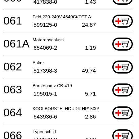
417838-0
1.43
061
Feld 220-240V 4340Ct/FCT A
+
599125-0
24.87
061A
Motoranschluss
+
654069-2
1.19
062
Anker
+
517398-3
49.74
063
Bürstensatz CB-419
+
195015-1
5.71
064
KOOLBORSTELHOUDR HP1500/2040 A
+
643936-6
2.86
066
Typenschild
+