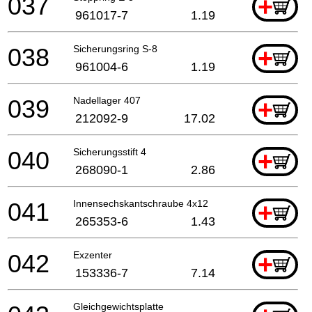
037
+
961017-7
1.19
038
Sicherungsring S-8
+
961004-6
1.19
039
Nadellager 407
+
212092-9
17.02
040
Sicherungsstift 4
+
268090-1
2.86
041
Innensechskantschraube 4x12
+
265353-6
1.43
042
Exzenter
+
153336-7
7.14
Gleichgewichtsplatte