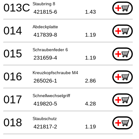
013C
Staubring 8
+
421815-6
1.43
014
Abdeckplatte
+
417839-8
1.19
015
Schraubenfeder 6
+
231659-4
1.19
016
Kreuzkopfschraube M4
+
265026-1
2.86
017
Schnellwechselgriff
+
419820-5
4.28
018
Staubschutz
+
421817-2
1.19