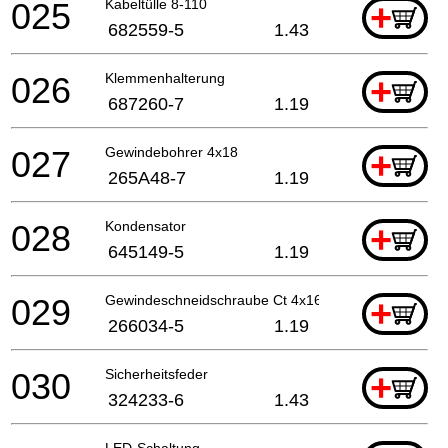
025
Kabeltülle 8-110
+
682559-5
1.43
026
Klemmenhalterung
+
687260-7
1.19
027
Gewindebohrer 4x18
+
265A48-7
1.19
028
Kondensator
+
645149-5
1.19
029
Gewindeschneidschraube Ct 4x16
+
266034-5
1.19
030
Sicherheitsfeder
+
324233-6
1.43
LED-Schaltung