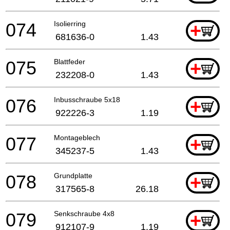
074
Isolierring
+
681636-0
1.43
075
Blattfeder
+
232208-0
1.43
076
Inbusschraube 5x18
+
922226-3
1.19
077
Montageblech
+
345237-5
1.43
078
Grundplatte
+
317565-8
26.18
079
Senkschraube 4x8
+
912107-9
1.19