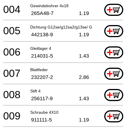
004
Gewindebohrer 4x18
+
265A48-7
1.19
005
Dichtung G12se/g12sa2/g13se/ G12sb2/g12sa2
+
442138-9
1.19
006
Gleitlager 4
+
214031-5
1.43
007
Blattfeder
+
232207-2
2.86
008
Stift 4
+
256117-9
1.43
009
Schraube 4X10
+
911111-5
1.19