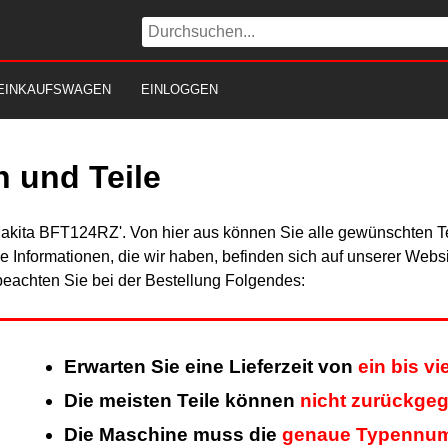
EINKAUFSWAGEN
EINLOGGEN
 und Teile
Makita BFT124RZ'. Von hier aus können Sie alle gewünschten Tei
Alle Informationen, die wir haben, befinden sich auf unserer Web
beachten Sie bei der Bestellung Folgendes:
Erwarten Sie eine Lieferzeit von
ein bis v
Die meisten Teile können
nicht zurückge
Die Maschine muss die
genaue Typennu