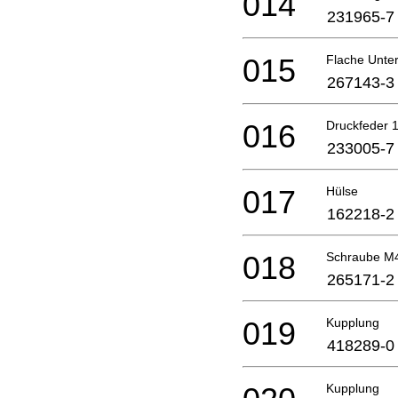
014
231965-7
015
Flache Unte
267143-3
016
Druckfeder 
233005-7
017
Hülse
162218-2
018
Schraube M
265171-2
019
Kupplung
418289-0
Kupplung