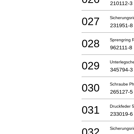
210112-3
027
Sicherungsri
231951-8
028
Sprengring 
962111-8
029
Unterlegsch
345794-3
030
Schraube Ph
265127-5
031
Druckfeder 
233019-6
032
Sicherungsr