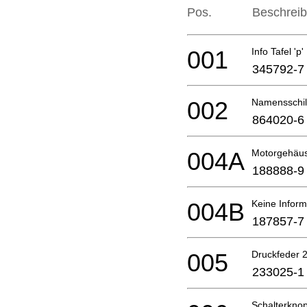
Pos.
Beschrei
001
Info Tafel 'p'
345792-7
002
Namensschild
864020-6
004A
Motorgehäu
188888-9
004B
Keine Inform
187857-7
005
Druckfeder 
233025-1
Schalterknop