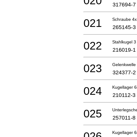
020
317694-7
021
Schraube 4
265145-3
022
Stahlkugel 3
216019-1
023
Gelenkwelle 
324377-2
024
Kugellager 6
210112-3
025
Unterlegsch
257011-8
026
Kugellager 6