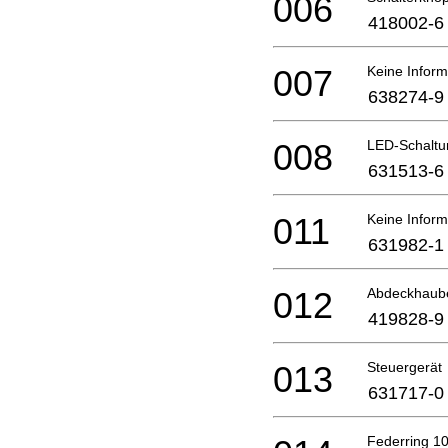
006
418002-6
007
Keine Inform
638274-9
008
LED-Schaltu
631513-6
011
Keine Inform
631982-1
012
Abdeckhaub
419828-9
013
Steuergerät
631717-0
Federring 1