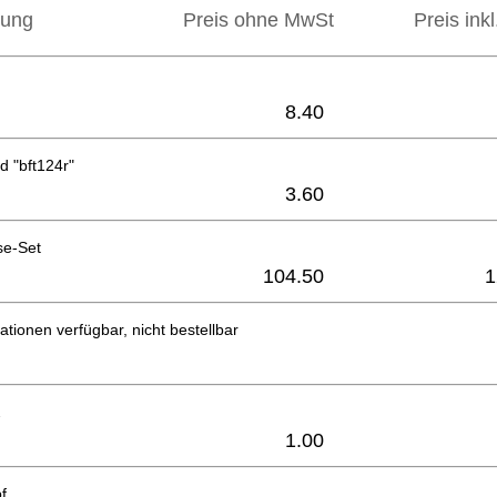
bung
Preis ohne MwSt
Preis ink
8.40
 "bft124r"
3.60
se-Set
104.50
1
ationen verfügbar, nicht bestellbar
2
1.00
f