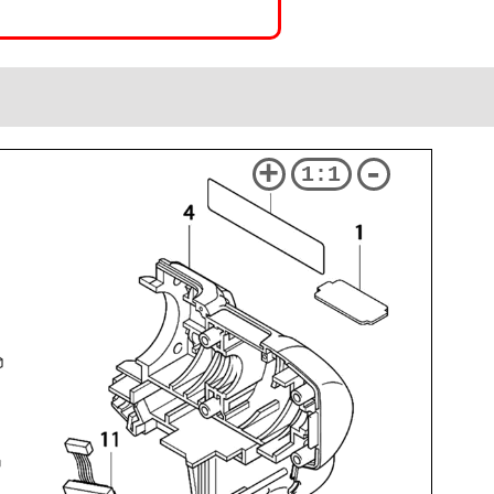
+
-
1:1