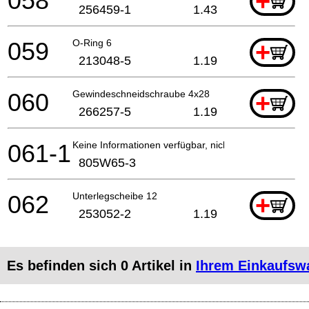
058
+
256459-1
1.43
059
O-Ring 6
+
213048-5
1.19
060
Gewindeschneidschraube 4x28
+
266257-5
1.19
061-1
Keine Informationen verfügbar, nicht bestellbar
805W65-3
062
Unterlegscheibe 12
+
253052-2
1.19
Es befinden sich
0
Artikel in
Ihrem Einkaufsw