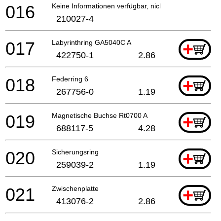
016
Keine Informationen verfügbar, nicht bestellbar
210027-4
017
Labyrinthring GA5040C A
+
422750-1
2.86
018
Federring 6
+
267756-0
1.19
019
Magnetische Buchse Rt0700 A
+
688117-5
4.28
020
Sicherungsring
+
259039-2
1.19
021
Zwischenplatte
+
413076-2
2.86