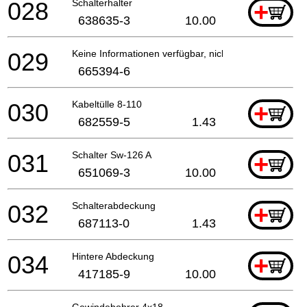
028
Schalterhalter
+
638635-3
10.00
029
Keine Informationen verfügbar, nicht bestellbar
665394-6
030
Kabeltülle 8-110
+
682559-5
1.43
031
Schalter Sw-126 A
+
651069-3
10.00
032
Schalterabdeckung
+
687113-0
1.43
034
Hintere Abdeckung
+
417185-9
10.00
Gewindebohrer 4x18