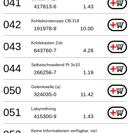
041
+
417813-6
1.43
042
Kohlebürstensatz CB-318
+
191978-9
10.00
043
Kohlekasten Zsb
+
643760-7
4.28
044
Selbstschneidend Pt 3x10
+
266256-7
1.19
050
Gelenkwelle (a)
+
324035-0
11.42
051
Labyrinthring
+
415300-9
1.43
Keine Informationen verfügbar, nicht bestellbar