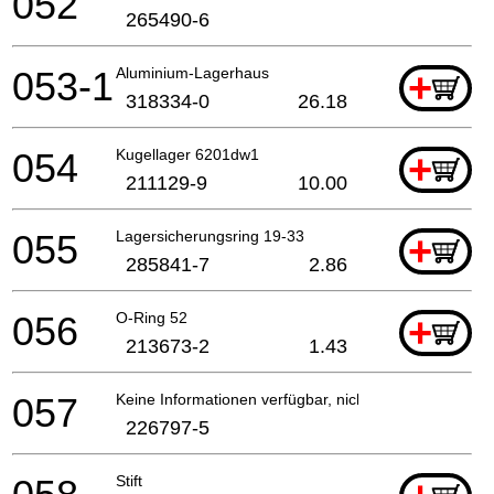
052
265490-6
053-1
Aluminium-Lagerhaus
+
318334-0
26.18
054
Kugellager 6201dw1
+
211129-9
10.00
055
Lagersicherungsring 19-33
+
285841-7
2.86
056
O-Ring 52
+
213673-2
1.43
057
Keine Informationen verfügbar, nicht bestellbar
226797-5
Stift