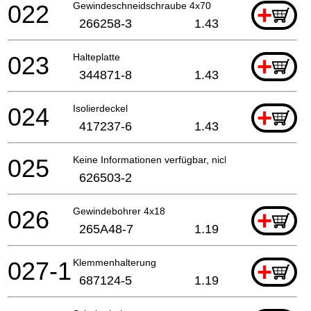
022
Gewindeschneidschraube 4x70
+
266258-3
1.43
023
Halteplatte
+
344871-8
1.43
024
Isolierdeckel
+
417237-6
1.43
025
Keine Informationen verfügbar, nicht bestellbar
626503-2
026
Gewindebohrer 4x18
+
265A48-7
1.19
027-1
Klemmenhalterung
+
687124-5
1.19