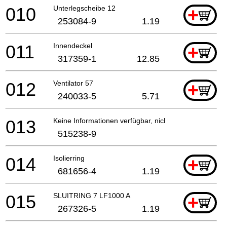
010
Unterlegscheibe 12
+
253084-9
1.19
011
Innendeckel
+
317359-1
12.85
012
Ventilator 57
+
240033-5
5.71
013
Keine Informationen verfügbar, nicht bestellbar
515238-9
014
Isolierring
+
681656-4
1.19
015
SLUITRING 7 LF1000 A
+
267326-5
1.19