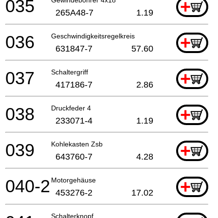
035
+
265A48-7
1.19
036
Geschwindigkeitsregelkreis
+
631847-7
57.60
037
Schaltergriff
+
417186-7
2.86
038
Druckfeder 4
+
233071-4
1.19
039
Kohlekasten Zsb
+
643760-7
4.28
040-2
Motorgehäuse
+
453276-2
17.02
Schalterknopf