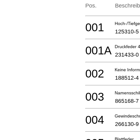
Pos.
Beschrei
001
Hoch-/Tiefge
125310-5
001A
Druckfeder 
231433-0
002
Keine Inform
188512-4
003
Namensschil
865168-7
004
Gewindesch
266130-9
Blattfeder