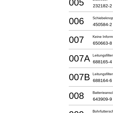
005
232182-2
006
Schiebeknop
450584-2
007
Keine Inform
650663-8
007A
Leitungsfilter
688165-4
007B
Leitungsfilter
688164-6
008
Batterieansc
643909-9
Bohrfutters