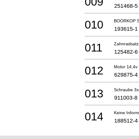
009
251468-5
010
BOORKOP S
193615-1
011
Zahnradsatz
125482-6
012
Motor 14,4v
629875-4
013
Schraube 3x
911003-8
014
Keine Inform
188512-4