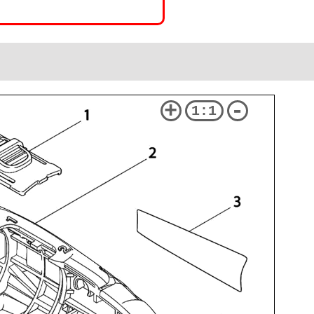
+
-
1:1