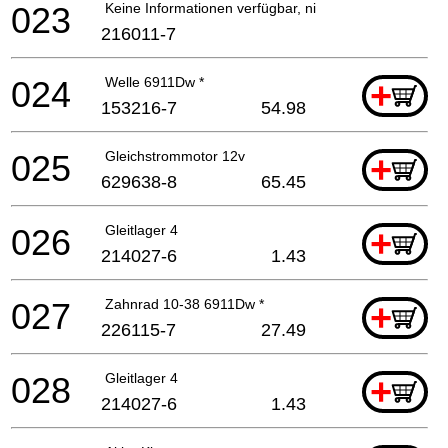
023
Keine Informationen verfügbar, nicht bestellbar
216011-7
024
Welle 6911Dw *
+
153216-7
54.98
025
Gleichstrommotor 12v
+
629638-8
65.45
026
Gleitlager 4
+
214027-6
1.43
027
Zahnrad 10-38 6911Dw *
+
226115-7
27.49
028
Gleitlager 4
+
214027-6
1.43