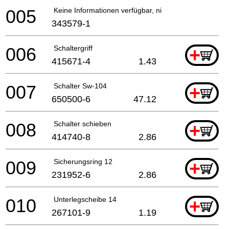
005
Keine Informationen verfügbar, nicht bestellbar
343579-1
006
Schaltergriff
+
415671-4
1.43
007
Schalter Sw-104
+
650500-6
47.12
008
Schalter schieben
+
414740-8
2.86
009
Sicherungsring 12
+
231952-6
2.86
010
Unterlegscheibe 14
+
267101-9
1.19