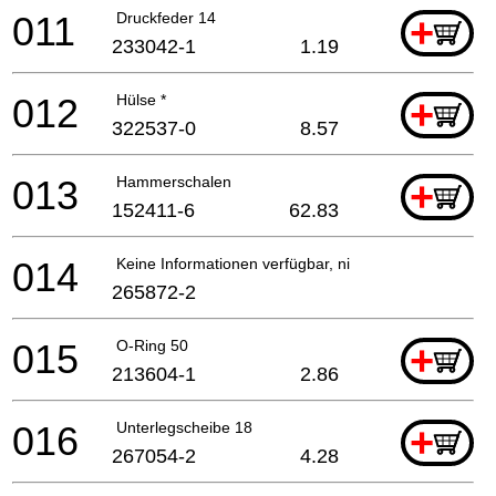
011
Druckfeder 14
+
233042-1
1.19
012
Hülse *
+
322537-0
8.57
013
Hammerschalen
+
152411-6
62.83
014
Keine Informationen verfügbar, nicht bestellbar
265872-2
015
O-Ring 50
+
213604-1
2.86
016
Unterlegscheibe 18
+
267054-2
4.28