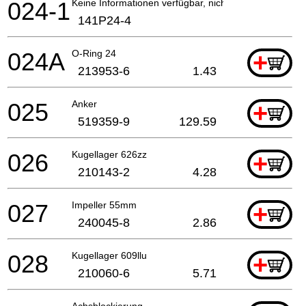
024-1
Keine Informationen verfügbar, nicht bestellbar
141P24-4
024A
O-Ring 24
+
213953-6
1.43
025
Anker
+
519359-9
129.59
026
Kugellager 626zz
+
210143-2
4.28
027
Impeller 55mm
+
240045-8
2.86
028
Kugellager 609llu
+
210060-6
5.71
Achsblockierung