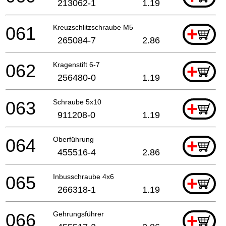
213062-1
1.19
061
Kreuzschlitzschraube M5
+
265084-7
2.86
062
Kragenstift 6-7
+
256480-0
1.19
063
Schraube 5x10
+
911208-0
1.19
064
Oberführung
+
455516-4
2.86
065
Inbusschraube 4x6
+
266318-1
1.19
066
Gehrungsführer
+