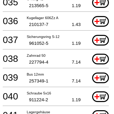
035
+
213565-5
1.19
036
Kugellager 606Zz A
+
210137-7
1.43
037
Sicherungsring S-12
+
961052-5
1.19
038
Zahnrad 50
+
227794-4
7.14
039
Bus 12mm
+
257349-1
7.14
040
Schraube 5x16
+
911224-2
1.19
Lagergehäuse