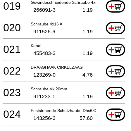
019
Gewindeschneidende Schraube 4x50
+
266091-3
1.19
020
Schraube 4x16 A
+
911526-6
1.19
021
Kanal
+
455483-3
1.19
022
DRAAGHAAK CIRKELZAAG
+
123269-0
4.76
023
Schraube Vk 20mm
+
911233-1
1.19
024
Feststehende Schutzhaube Dhs680 A
+
143256-3
57.60