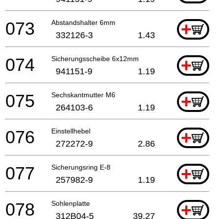
073
Abstandshalter 6mm
+
332126-3
1.43
074
Sicherungsscheibe 6x12mm
+
941151-9
1.19
075
Sechskantmutter M6
+
264103-6
1.19
076
Einstellhebel
+
272272-9
2.86
077
Sicherungsring E-8
+
257982-9
1.19
078
Sohlenplatte
+
312B04-5
39.27