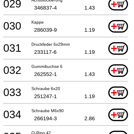
029
+
346837-4
1.43
030
Kappe
+
286039-9
1.19
031
Druckfeder 6x29mm
+
233117-6
1.19
032
Gummibuchse 6
+
262552-1
1.43
033
Schraube 6x20
+
251247-1
1.19
034
Schraube M6x90
+
266194-3
2.86
O-Ring 42