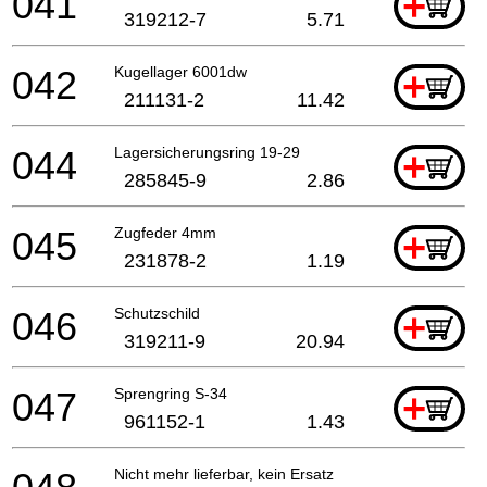
041
+
319212-7
5.71
042
Kugellager 6001dw
+
211131-2
11.42
044
Lagersicherungsring 19-29
+
285845-9
2.86
045
Zugfeder 4mm
+
231878-2
1.19
046
Schutzschild
+
319211-9
20.94
047
Sprengring S-34
+
961152-1
1.43
Nicht mehr lieferbar, kein Ersatz