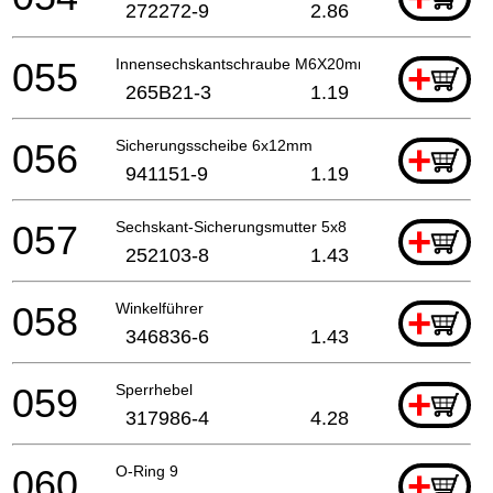
272272-9
2.86
055
Innensechskantschraube M6X20mm DHS660 A
+
265B21-3
1.19
056
Sicherungsscheibe 6x12mm
+
941151-9
1.19
057
Sechskant-Sicherungsmutter 5x8
+
252103-8
1.43
058
Winkelführer
+
346836-6
1.43
059
Sperrhebel
+
317986-4
4.28
060
O-Ring 9
+