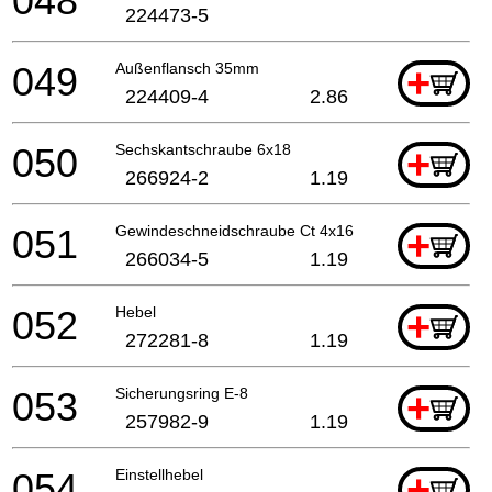
048
224473-5
049
Außenflansch 35mm
+
224409-4
2.86
050
Sechskantschraube 6x18
+
266924-2
1.19
051
Gewindeschneidschraube Ct 4x16
+
266034-5
1.19
052
Hebel
+
272281-8
1.19
053
Sicherungsring E-8
+
257982-9
1.19
054
Einstellhebel
+