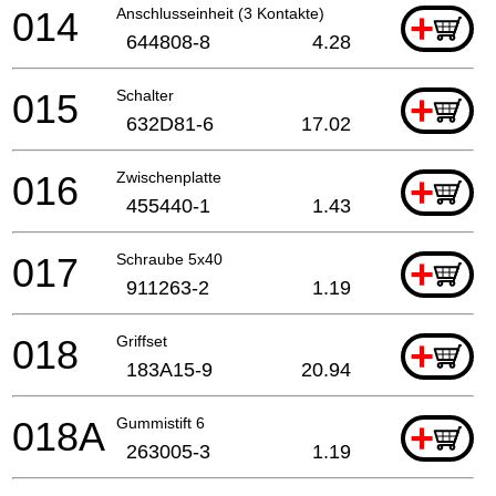
014
Anschlusseinheit (3 Kontakte)
+
644808-8
4.28
015
Schalter
+
632D81-6
17.02
016
Zwischenplatte
+
455440-1
1.43
017
Schraube 5x40
+
911263-2
1.19
018
Griffset
+
183A15-9
20.94
018A
Gummistift 6
+
263005-3
1.19