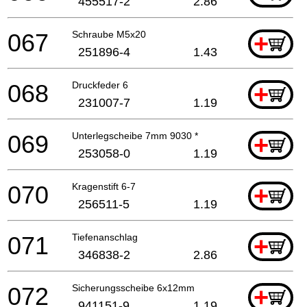
455517-2
2.86
067
Schraube M5x20
+
251896-4
1.43
068
Druckfeder 6
+
231007-7
1.19
069
Unterlegscheibe 7mm 9030 *
+
253058-0
1.19
070
Kragenstift 6-7
+
256511-5
1.19
071
Tiefenanschlag
+
346838-2
2.86
072
Sicherungsscheibe 6x12mm
+
941151-9
1.19