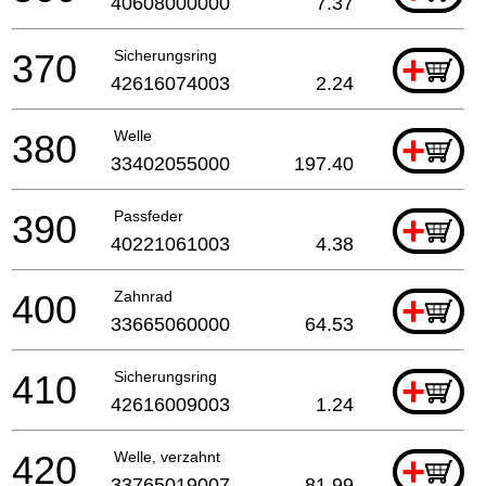
40608000000
7.37
370
Sicherungsring
+
42616074003
2.24
380
Welle
+
33402055000
197.40
390
Passfeder
+
40221061003
4.38
400
Zahnrad
+
33665060000
64.53
410
Sicherungsring
+
42616009003
1.24
420
Welle, verzahnt
+
33765019007
81.99