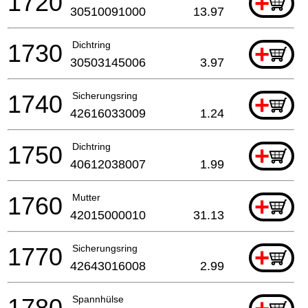
1720
+
30510091000
13.97
1730
Dichtring
+
30503145006
3.97
1740
Sicherungsring
+
42616033009
1.24
1750
Dichtring
+
40612038007
1.99
1760
Mutter
+
42015000010
31.13
1770
Sicherungsring
+
42643016008
2.99
1780
Spannhülse