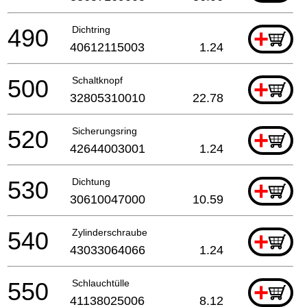
490
Dichtring
+
40612115003
1.24
500
Schaltknopf
+
32805310010
22.78
520
Sicherungsring
+
42644003001
1.24
530
Dichtung
+
30610047000
10.59
540
Zylinderschraube
+
43033064066
1.24
550
Schlauchtülle
+
41138025006
8.12