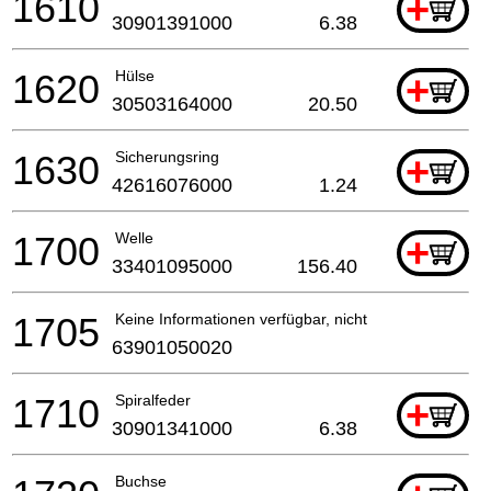
1610
+
30901391000
6.38
1620
Hülse
+
30503164000
20.50
1630
Sicherungsring
+
42616076000
1.24
1700
Welle
+
33401095000
156.40
1705
Keine Informationen verfügbar, nicht bestellbar
63901050020
1710
Spiralfeder
+
30901341000
6.38
Buchse