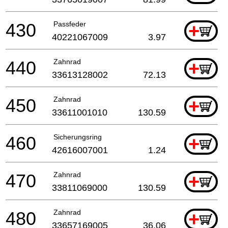
430
Passfeder
+
40221067009
3.97
440
Zahnrad
+
33613128002
72.13
450
Zahnrad
+
33611001010
130.59
460
Sicherungsring
+
42616007001
1.24
470
Zahnrad
+
33811069000
130.59
480
Zahnrad
+
33657169005
36.06