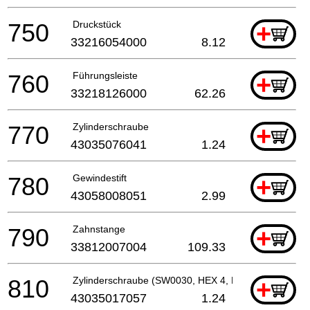
750
Druckstück
+
33216054000
8.12
760
Führungsleiste
+
33218126000
62.26
770
Zylinderschraube
+
43035076041
1.24
780
Gewindestift
+
43058008051
2.99
790
Zahnstange
+
33812007004
109.33
810
Zylinderschraube (SW0030, HEX 4, M 5, L 20 MM)
+
43035017057
1.24