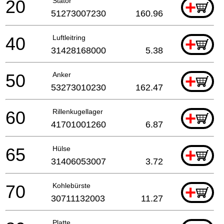
20
Stator
+
51273007230
160.96
40
Luftleitring
+
31428168000
5.38
50
Anker
+
53273010230
162.47
60
Rillenkugellager
+
41701001260
6.87
65
Hülse
+
31406053007
3.72
70
Kohlebürste
+
30711132003
11.27
Platte