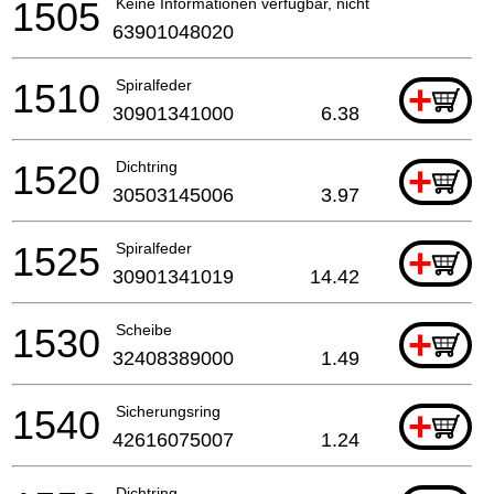
1505
Keine Informationen verfügbar, nicht bestellbar
63901048020
1510
Spiralfeder
+
30901341000
6.38
1520
Dichtring
+
30503145006
3.97
1525
Spiralfeder
+
30901341019
14.42
1530
Scheibe
+
32408389000
1.49
1540
Sicherungsring
+
42616075007
1.24
Dichtring