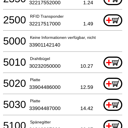
32217552000
1.24
2500
RFID Transponder
+
32217517000
1.49
5000
Keine Informationen verfügbar, nicht bestellbar
33901142140
5010
Drahtbügel
+
30232050000
10.27
5020
Platte
+
33904486000
12.59
5030
Platte
+
33904487000
14.42
5100
Spänegitter
+