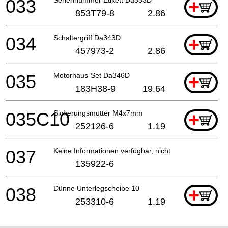
033
+
853T79-8
2.86
034
Schaltergriff Da343D
+
457973-2
2.86
035
Motorhaus-Set Da346D
+
183H38-9
19.64
035C10
Sicherungsmutter M4x7mm
+
252126-6
1.19
037
Keine Informationen verfügbar, nicht bestellbar
135922-6
038
Dünne Unterlegscheibe 10
+
253310-6
1.19