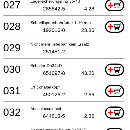
027
Lagersicherungsring 36-43
+
285842-5
4.28
028
Schnellspannbohrfutter 1-10 mm
+
192016-0
23.80
029
Nicht mehr lieferbar, kein Ersatz
251451-2
030
Schalter Da344D
+
651097-8
43.20
031
L/r Schalterkopf
+
450126-2
2.86
032
Anschlusseinheit
+
644813-5
2.86
Seriennummer Etikett Da333D