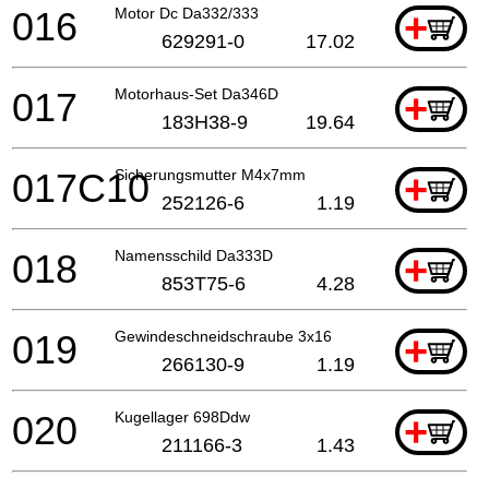
016
Motor Dc Da332/333
+
629291-0
17.02
017
Motorhaus-Set Da346D
+
183H38-9
19.64
017C10
Sicherungsmutter M4x7mm
+
252126-6
1.19
018
Namensschild Da333D
+
853T75-6
4.28
019
Gewindeschneidschraube 3x16
+
266130-9
1.19
020
Kugellager 698Ddw
+
211166-3
1.43