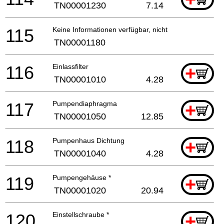
TN00001230
7.14
115
Keine Informationen verfügbar, nicht bestellbar
TN00001180
116
Einlassfilter
+
TN00001010
4.28
117
Pumpendiaphragma
+
TN00001050
12.85
118
Pumpenhaus Dichtung
+
TN00001040
4.28
119
Pumpengehäuse *
+
TN00001020
20.94
120
Einstellschraube *
+