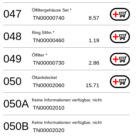
047
Ölfiltergehäuse Set *
+
TN00000740
8.57
048
Ring 5Mm *
+
TN00000460
1.19
049
Ölfilter *
+
TN00000730
2.86
050
Öltankdeckel
+
TN00002060
15.71
050A
Keine Informationen verfügbar, nicht bestellbar
TN00002010
050B
Keine Informationen verfügbar, nicht bestellbar
TN00002020