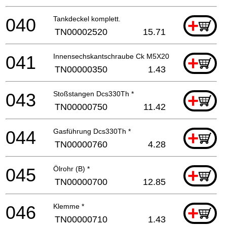
040
Tankdeckel komplett.
+
TN00002520
15.71
041
Innensechskantschraube Ck M5X20 *
+
TN00000350
1.43
043
Stoßstangen Dcs330Th *
+
TN00000750
11.42
044
Gasführung Dcs330Th *
+
TN00000760
4.28
045
Ölrohr (B) *
+
TN00000700
12.85
046
Klemme *
+
TN00000710
1.43