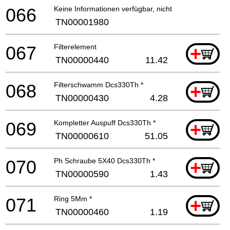
066
Keine Informationen verfügbar, nicht bestellbar
TN00001980
067
Filterelement
+
TN00000440
11.42
068
Filterschwamm Dcs330Th *
+
TN00000430
4.28
069
Kompletter Auspuff Dcs330Th *
+
TN00000610
51.05
070
Ph Schraube 5X40 Dcs330Th *
+
TN00000590
1.43
071
Ring 5Mm *
+
TN00000460
1.19