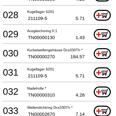
028
Kugellager 6201
+
211109-5
5.71
029
Ausgleichsring 0,1
+
TN00000130
1.43
030
Kurbelwellengehäuse Dcs330Th *
+
TN00000270
184.57
031
Kugellager 6201
+
211109-5
5.71
032
Nadelrolle *
+
TN00000310
4.28
033
Wellendichtring Dcs330Th *
+
TN00002670
7.14