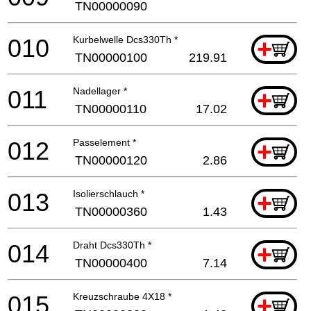
TN00000090
010
Kurbelwelle Dcs330Th *
+
TN00000100
219.91
011
Nadellager *
+
TN00000110
17.02
012
Passelement *
+
TN00000120
2.86
013
Isolierschlauch *
+
TN00000360
1.43
014
Draht Dcs330Th *
+
TN00000400
7.14
015
Kreuzschraube 4X18 *
+