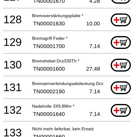
TN00001670
4.28
128
Bremsverstärkungsplatte *
+
TN00001630
10.00
129
Bremsgriff Feder *
+
TN00001700
7.14
130
Bremshebel Dcs330Th *
+
TN00001600
27.49
131
Bremsenverbindungsabdeckung Dcs330Th *
+
TN00002190
7.14
132
Nadelrolle 3X9,8Mm *
+
TN00001640
7.14
133
Nicht mehr lieferbar, kein Ersatz
TN00001660