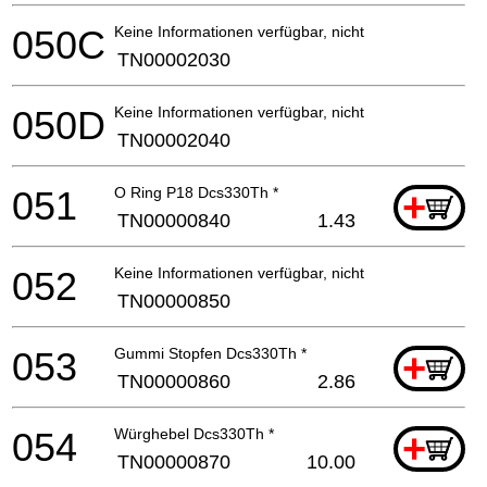
050C
Keine Informationen verfügbar, nicht bestellbar
TN00002030
050D
Keine Informationen verfügbar, nicht bestellbar
TN00002040
051
O Ring P18 Dcs330Th *
+
TN00000840
1.43
052
Keine Informationen verfügbar, nicht bestellbar
TN00000850
053
Gummi Stopfen Dcs330Th *
+
TN00000860
2.86
054
Würghebel Dcs330Th *
+
TN00000870
10.00