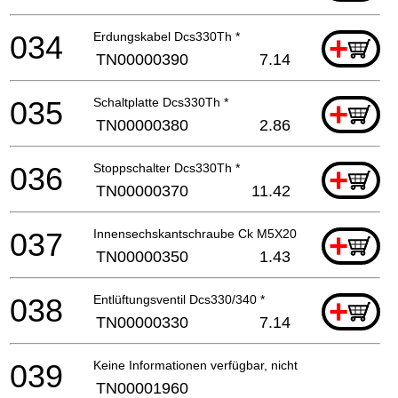
034
Erdungskabel Dcs330Th *
+
TN00000390
7.14
035
Schaltplatte Dcs330Th *
+
TN00000380
2.86
036
Stoppschalter Dcs330Th *
+
TN00000370
11.42
037
Innensechskantschraube Ck M5X20 *
+
TN00000350
1.43
038
Entlüftungsventil Dcs330/340 *
+
TN00000330
7.14
039
Keine Informationen verfügbar, nicht bestellbar
TN00001960