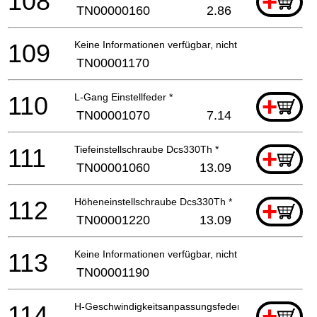
108
+
TN00000160
2.86
109
Keine Informationen verfügbar, nicht bestellbar
TN00001170
110
L-Gang Einstellfeder *
+
TN00001070
7.14
111
Tiefeinstellschraube Dcs330Th *
+
TN00001060
13.09
112
Höheneinstellschraube Dcs330Th *
+
TN00001220
13.09
113
Keine Informationen verfügbar, nicht bestellbar
TN00001190
114
H-Geschwindigkeitsanpassungsfeder *
+