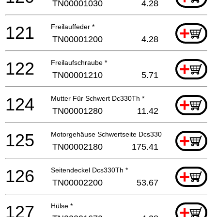
TN00001030
4.28
121
Freilauffeder *
+
TN00001200
4.28
122
Freilaufschraube *
+
TN00001210
5.71
124
Mutter Für Schwert Dc330Th *
+
TN00001280
11.42
125
Motorgehäuse Schwertseite Dcs330 *
+
TN00002180
175.41
126
Seitendeckel Dcs330Th *
+
TN00002200
53.67
127
Hülse *
+