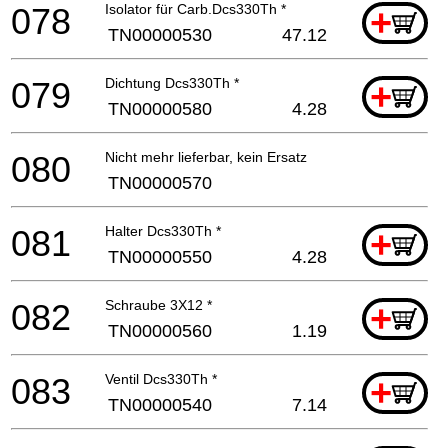
078
Isolator für Carb.Dcs330Th *
+
TN00000530
47.12
079
Dichtung Dcs330Th *
+
TN00000580
4.28
080
Nicht mehr lieferbar, kein Ersatz
TN00000570
081
Halter Dcs330Th *
+
TN00000550
4.28
082
Schraube 3X12 *
+
TN00000560
1.19
083
Ventil Dcs330Th *
+
TN00000540
7.14