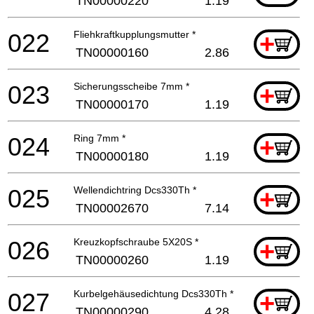
TN00000220
1.19
022
Fliehkraftkupplungsmutter *
+
TN00000160
2.86
023
Sicherungsscheibe 7mm *
+
TN00000170
1.19
024
Ring 7mm *
+
TN00000180
1.19
025
Wellendichtring Dcs330Th *
+
TN00002670
7.14
026
Kreuzkopfschraube 5X20S *
+
TN00000260
1.19
027
Kurbelgehäusedichtung Dcs330Th *
+
TN00000290
4.28