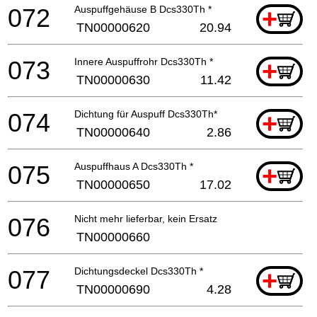
072
Auspuffgehäuse B Dcs330Th *
+
TN00000620
20.94
073
Innere Auspuffrohr Dcs330Th *
+
TN00000630
11.42
074
Dichtung für Auspuff Dcs330Th*
+
TN00000640
2.86
075
Auspuffhaus A Dcs330Th *
+
TN00000650
17.02
076
Nicht mehr lieferbar, kein Ersatz
TN00000660
077
Dichtungsdeckel Dcs330Th *
+
TN00000690
4.28