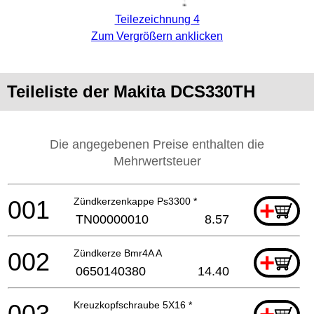
Teilezeichnung 4
Zum Vergrößern anklicken
Teileliste der Makita DCS330TH
Die angegebenen Preise enthalten die
Mehrwertsteuer
001
Zündkerzenkappe Ps3300 *
+
TN00000010
8.57
002
Zündkerze Bmr4A A
+
0650140380
14.40
003
Kreuzkopfschraube 5X16 *