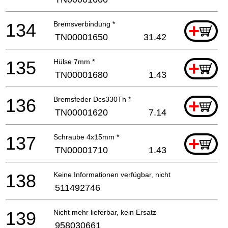
134
Bremsverbindung *
+
TN00001650
31.42
135
Hülse 7mm *
+
TN00001680
1.43
136
Bremsfeder Dcs330Th *
+
TN00001620
7.14
137
Schraube 4x15mm *
+
TN00001710
1.43
138
Keine Informationen verfügbar, nicht bestellbar
511492746
139
Nicht mehr lieferbar, kein Ersatz
958030661