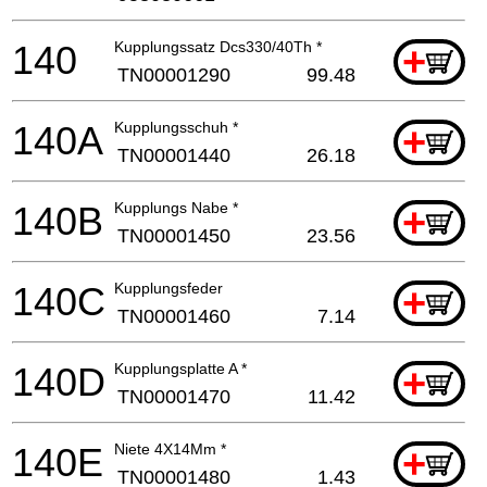
140
Kupplungssatz Dcs330/40Th *
+
TN00001290
99.48
140A
Kupplungsschuh *
+
TN00001440
26.18
140B
Kupplungs Nabe *
+
TN00001450
23.56
140C
Kupplungsfeder
+
TN00001460
7.14
140D
Kupplungsplatte A *
+
TN00001470
11.42
140E
Niete 4X14Mm *
+
TN00001480
1.43