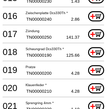
TN00000230
1.43
016
Zwischenplatte Dcs330Th *
+
TN00000240
2.86
017
Zündung
+
TN00000250
141.37
018
Schwungrad Dcs330Th *
+
TN00000190
125.66
019
Pratze
+
TN00000200
4.28
020
Klauenfeder *
+
TN00000210
4.28
021
Sprengring 4mm *
+