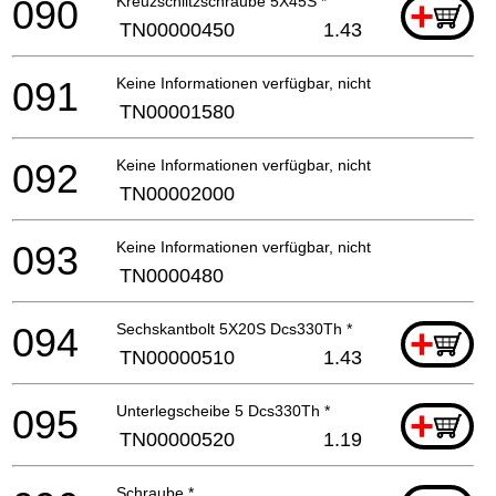
090
Kreuzschlitzschraube 5X45S *
+
TN00000450
1.43
091
Keine Informationen verfügbar, nicht bestellbar
TN00001580
092
Keine Informationen verfügbar, nicht bestellbar
TN00002000
093
Keine Informationen verfügbar, nicht bestellbar
TN0000480
094
Sechskantbolt 5X20S Dcs330Th *
+
TN00000510
1.43
095
Unterlegscheibe 5 Dcs330Th *
+
TN00000520
1.19
Schraube *