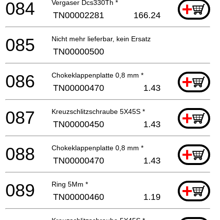
084
Vergaser Dcs330Th *
+
TN00002281
166.24
085
Nicht mehr lieferbar, kein Ersatz
TN00000500
086
Chokeklappenplatte 0,8 mm *
+
TN00000470
1.43
087
Kreuzschlitzschraube 5X45S *
+
TN00000450
1.43
088
Chokeklappenplatte 0,8 mm *
+
TN00000470
1.43
089
Ring 5Mm *
+
TN00000460
1.19