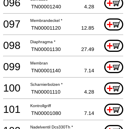
096
+
TN00001240
4.28
097
Membrandeckel *
+
TN00001120
12.85
098
Diaphragma *
+
TN00001130
27.49
099
Membran
+
TN00001140
7.14
100
Scharnierbolzen *
+
TN00001110
4.28
101
Kontrollgriff
+
TN00001080
7.14
Nadelventil Dcs330Th *