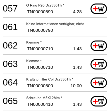
057
O Ring P20 Dcs330Th *
+
TN00000890
4.28
061
Keine Informationen verfügbar, nicht bestellbar
TN00000790
062
Klemme *
+
TN00000710
1.43
063
Klemme *
+
TN00000710
1.43
064
Kraftstofffilter Cpl Dcs330Th *
+
TN00000800
10.00
065
Schraube M5X12Mm *
+
TN00000410
1.43