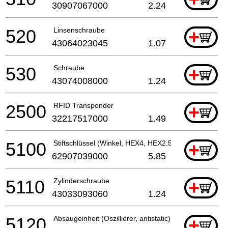
30907067000
2.24
520
Linsenschraube
+
43064023045
1.07
530
Schraube
+
43074008000
1.24
2500
RFID Transponder
+
32217517000
1.49
5100
Stiftschlüssel (Winkel, HEX4, HEX2.5)
+
62907039000
5.85
5110
Zylinderschraube
+
43033093060
1.24
5120
Absaugeinheit (Oszillierer, antistatic)
+