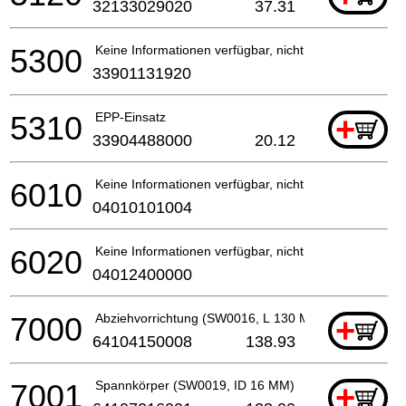
32133029020
37.31
5300
Keine Informationen verfügbar, nicht bestellbar
33901131920
5310
EPP-Einsatz
+
33904488000
20.12
6010
Keine Informationen verfügbar, nicht bestellbar
04010101004
6020
Keine Informationen verfügbar, nicht bestellbar
04012400000
7000
Abziehvorrichtung (SW0016, L 130 MM, M 12)
+
64104150008
138.93
7001
Spannkörper (SW0019, ID 16 MM)
+