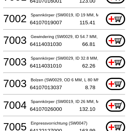
64107016001
123.00
7002
Spannkörper (SW0019, ID 19 MM, M 6)
+
64107019007
115.41
7003
Gewindering (SW0029, ID 54.7 MM, M 42 x 1.5 MM)
+
64114031030
66.81
7003
Spannkörper (SW0029, ID 32.8 MM, M 42 x 1.5 MM, 
+
64114031010
62.26
7003
Bolzen (SW0029, OD 6 MM, L 80 MM)
+
64107013037
8.78
7004
Spannkörper (SW0019, ID 26 MM, M 6)
+
64107026000
132.10
7005
Einpressvorrichtung (SW0047)
+
64122127000
163.99