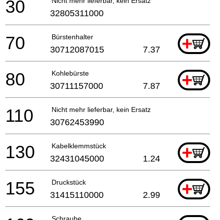
30
Nicht mehr lieferbar, kein Ersatz
32805311000
70
Bürstenhalter
+
30712087015
7.37
80
Kohlebürste
+
30711157000
7.87
110
Nicht mehr lieferbar, kein Ersatz
30762453990
130
Kabelklemmstück
+
32431045000
1.24
155
Druckstück
+
31415110000
2.99
Schraube