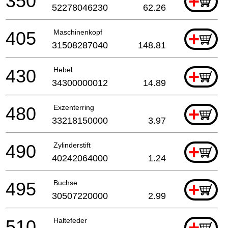
350
+
52278046230
62.26
405
Maschinenkopf
+
31508287040
148.81
430
Hebel
+
34300000012
14.89
480
Exzenterring
+
33218150000
3.97
490
Zylinderstift
+
40242064000
1.24
495
Buchse
+
30507220000
2.99
510
Haltefeder
+