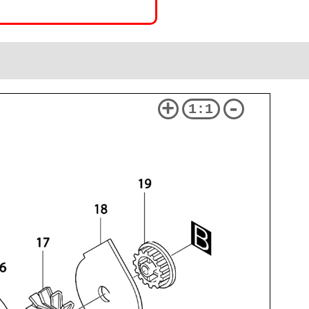
+
-
1:1