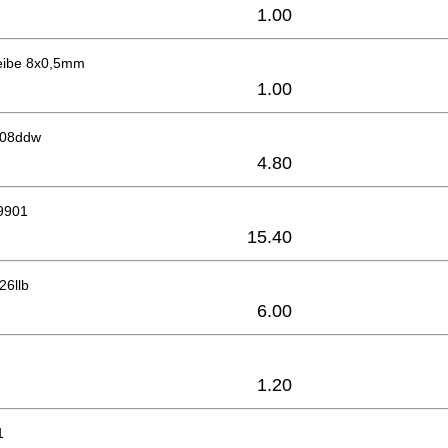
1.00
eibe 8x0,5mm
1.00
608ddw
4.80
9901
15.40
26llb
6.00
1.20
1