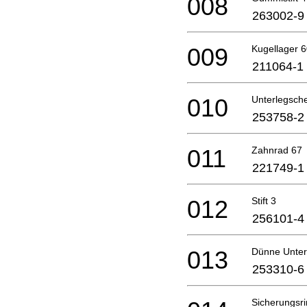
008
263002-9
009
Kugellager 
211064-1
010
Unterlegsch
253758-2
011
Zahnrad 67
221749-1
012
Stift 3
256101-4
013
Dünne Unter
253310-6
Sicherungsr