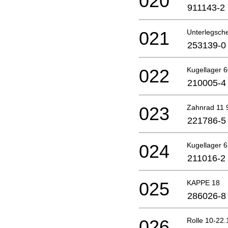
020
911143-2
021
Unterlegsch
253139-0
022
Kugellager 
210005-4
023
Zahnrad 11 
221786-5
024
Kugellager 6
211016-2
025
KAPPE 18
286026-8
026
Rolle 10-22.