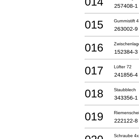
014
257408-1
015
Gummistift 4
263002-9
016
Zwischenlag
152384-3
017
Lüfter 72
241856-4
018
Staubblech
343356-1
019
Riemenschei
222122-8
Schraube 4