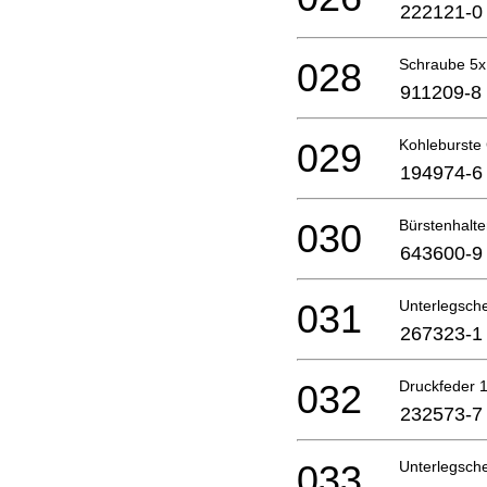
222121-0
028
Schraube 5
911209-8
029
Kohleburste
194974-6
030
Bürstenhalt
643600-9
031
Unterlegsche
267323-1
032
Druckfeder 
232573-7
033
Unterlegsche