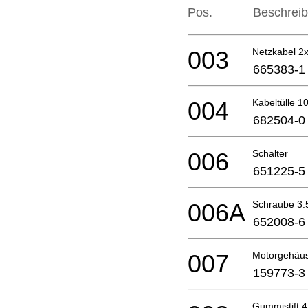
Pos.
Beschrei
003
Netzkabel 2x
665383-1
004
Kabeltülle 1
682504-0
006
Schalter
651225-5
006A
Schraube 3.
652008-6
007
Motorgehäu
159773-3
Gummistift 4