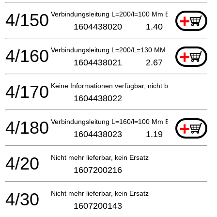
4/150
Verbindungsleitung L=200/l=100 Mm Blau
+
1604438020
1.40
4/160
Verbindungsleitung L=200/L=130 MM SCHWARZ
+
1604438021
2.67
4/170
Keine Informationen verfügbar, nicht bestellbar
1604438022
4/180
Verbindungsleitung L=160/l=100 Mm Blau
+
1604438023
1.19
4/20
Nicht mehr lieferbar, kein Ersatz
1607200216
4/30
Nicht mehr lieferbar, kein Ersatz
1607200143