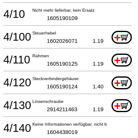
4/10
Nicht mehr lieferbar, kein Ersatz
1605190109
4/100
Steuerhebel
+
1602026071
1.19
4/110
Rahmen
+
1605190125
1.19
4/120
Steckverbindergehäuse
+
1605190124
1.40
4/130
Linsenschraube
+
2914211463
1.19
4/140
Keine Informationen verfügbar, nicht bestellbar
1604438019