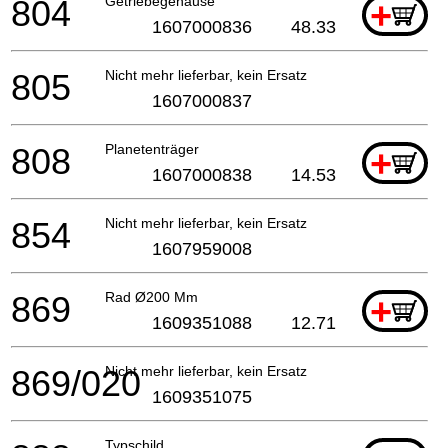
804
Getriebegehäuse
+
1607000836
48.33
805
Nicht mehr lieferbar, kein Ersatz
1607000837
808
Planetenträger
+
1607000838
14.53
854
Nicht mehr lieferbar, kein Ersatz
1607959008
869
Rad Ø200 Mm
+
1609351088
12.71
869/020
Nicht mehr lieferbar, kein Ersatz
1609351075
Typschild