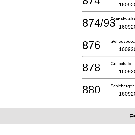
874
16092
874/93
Spanabweis
16092
876
Gehäusedec
16092
878
Griffschale
16092
880
Schieberge
16092
E