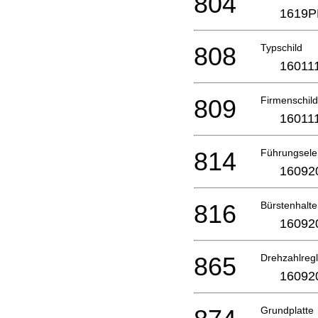
804
1619P
808
Typschild
16011
809
Firmenschil
16011
814
Führungsel
16092
816
Bürstenhalte
16092
865
Drehzahlregl
16092
Grundplatte