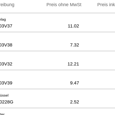
reibung
Preis ohne MwSt
Preis in
hlag
03V37
11.02
03V38
7.32
03V32
12.21
03V39
9.47
üssel
0228G
2.52
ter