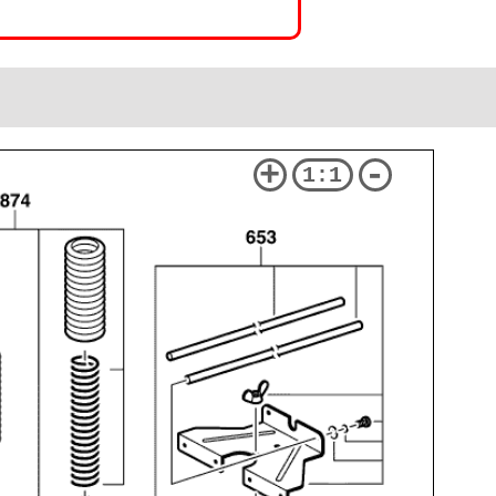
+
-
1:1