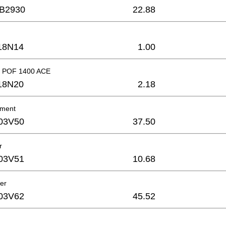
B2930
22.88
18N14
1.00
d POF 1400 ACE
18N20
2.18
ement
03V50
37.50
r
03V51
10.68
er
03V62
45.52