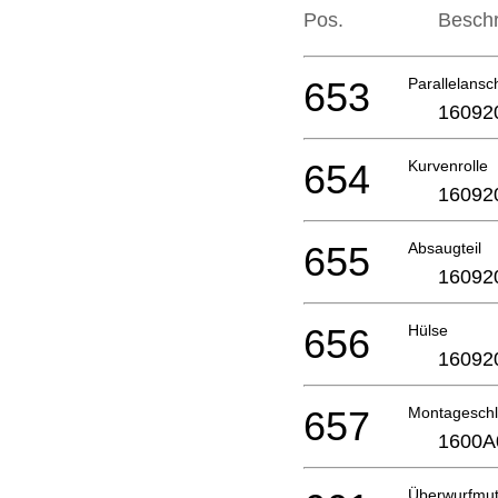
Pos.
Besch
653
Parallelansc
16092
654
Kurvenrolle
16092
655
Absaugteil
16092
656
Hülse
16092
657
Montageschl
1600A
Überwurfmut