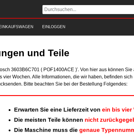
EINKAUFSWAGEN
EINLOGGEN
ngen und Teile
'Bosch 3603B6C701 ( POF1400ACE )'. Von hier aus können Sie al
is vier Wochen. Alle Informationen, die wir haben, befinden sic
cksenden. Bitte beachten Sie bei der Bestellung Folgendes:
Erwarten Sie eine Lieferzeit von
ein bis vie
Die meisten Teile können
nicht zurückgege
Die Maschine muss die
genaue Typennum