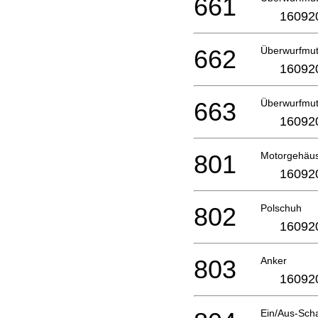
661
16092
662
Überwurfmut
16092
663
Überwurfmut
16092
801
Motorgehäu
16092
802
Polschuh
16092
803
Anker
16092
Ein/Aus-Scha