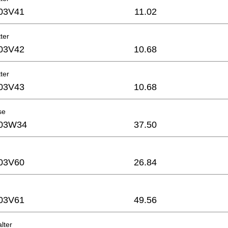
03V41
11.02
ter
03V42
10.68
ter
03V43
10.68
se
03W34
37.50
03V60
26.84
03V61
49.56
lter