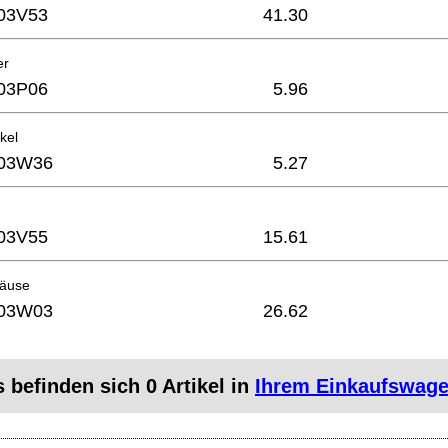
03V53
41.30
er
03P06
5.96
kel
03W36
5.27
03V55
15.61
häuse
03W03
26.62
s befinden sich
0
Artikel in
Ihrem Einkaufswag