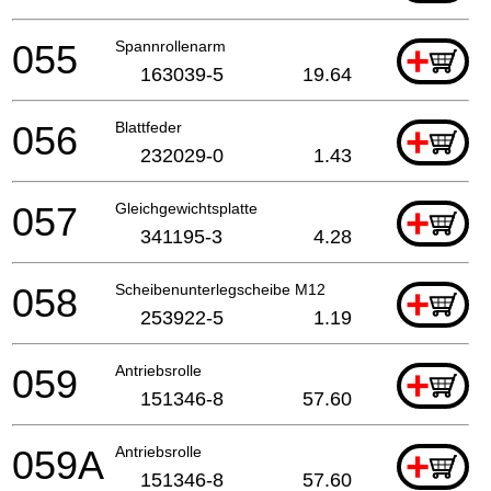
055
Spannrollenarm
+
163039-5
19.64
056
Blattfeder
+
232029-0
1.43
057
Gleichgewichtsplatte
+
341195-3
4.28
058
Scheibenunterlegscheibe M12
+
253922-5
1.19
059
Antriebsrolle
+
151346-8
57.60
059A
Antriebsrolle
+
151346-8
57.60