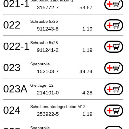
021-1
+
315772-7
53.67
022
Schraube 5x25
+
911243-8
1.19
022-1
Schraube 5x25
+
911241-2
1.19
023
Spannrolle
+
152103-7
49.74
023A
Gleitlager 12
+
214101-0
4.28
024
Scheibenunterlegscheibe M12
+
253922-5
1.19
Spannrolle