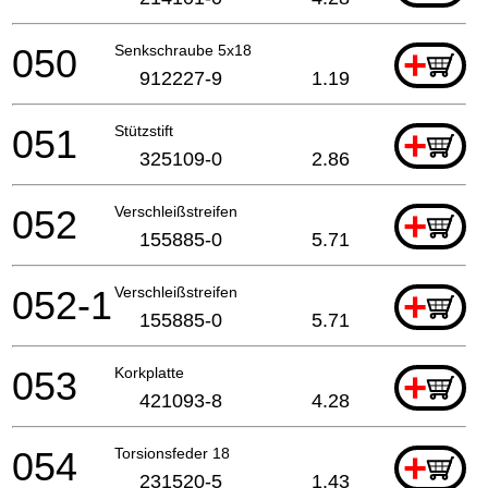
050
Senkschraube 5x18
+
912227-9
1.19
051
Stützstift
+
325109-0
2.86
052
Verschleißstreifen
+
155885-0
5.71
052-1
Verschleißstreifen
+
155885-0
5.71
053
Korkplatte
+
421093-8
4.28
054
Torsionsfeder 18
+
231520-5
1.43