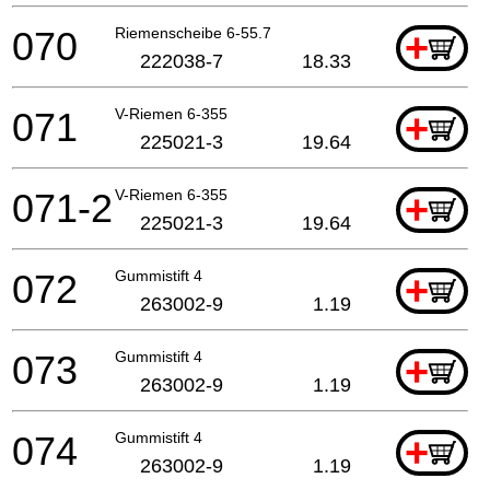
070
Riemenscheibe 6-55.7
+
222038-7
18.33
071
V-Riemen 6-355
+
225021-3
19.64
071-2
V-Riemen 6-355
+
225021-3
19.64
072
Gummistift 4
+
263002-9
1.19
073
Gummistift 4
+
263002-9
1.19
074
Gummistift 4
+
263002-9
1.19