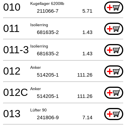
010
Kugellager 6200llb
+
211066-7
5.71
011
Isolierring
+
681635-2
1.43
011-3
Isolierring
+
681635-2
1.43
012
Anker
+
514205-1
111.26
012C
Anker
+
514205-1
111.26
013
Lüfter 90
+
241806-9
7.14