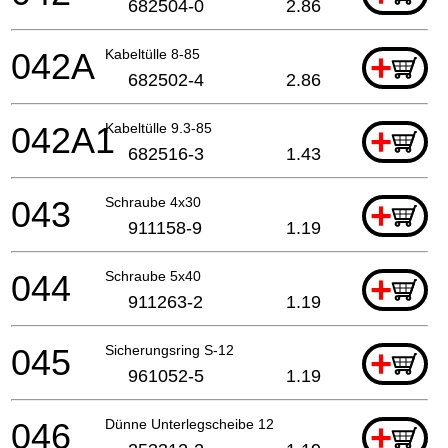
682504-0
2.86
042A
Kabeltülle 8-85
+
682502-4
2.86
042A1
Kabeltülle 9.3-85
+
682516-3
1.43
043
Schraube 4x30
+
911158-9
1.19
044
Schraube 5x40
+
911263-2
1.19
045
Sicherungsring S-12
+
961052-5
1.19
046
Dünne Unterlegscheibe 12
+