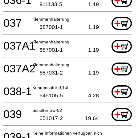
036-1
+
911133-5
1.19
037
Klemmenhalterung
+
687001-1
1.19
037A1
Klemmenhalterung
+
687001-1
1.19
037A2
Klemmenhalterung
+
687031-2
1.19
038-1
Kondensator 0,1uf
+
645105-5
4.28
039
Schalter Sw-02
+
651017-2
19.64
039-1
Keine Informationen verfügbar, nicht bestellbar