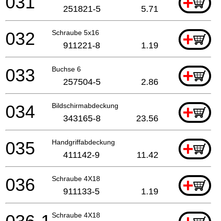
031
+
251821-5
5.71
032
Schraube 5x16
+
911221-8
1.19
033
Buchse 6
+
257504-5
2.86
034
Bildschirmabdeckung
+
343165-8
23.56
035
Handgriffabdeckung
+
411142-9
11.42
036
Schraube 4X18
+
911133-5
1.19
Schraube 4X18