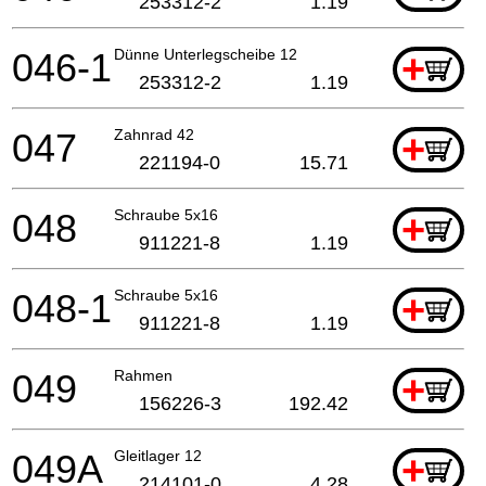
253312-2
1.19
046-1
Dünne Unterlegscheibe 12
+
253312-2
1.19
047
Zahnrad 42
+
221194-0
15.71
048
Schraube 5x16
+
911221-8
1.19
048-1
Schraube 5x16
+
911221-8
1.19
049
Rahmen
+
156226-3
192.42
049A
Gleitlager 12
+
214101-0
4.28