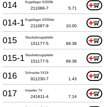
014
Kugellager 6200llb
+
211066-7
5.71
014-1
Kugellager 6200dw
+
211087-9
10.00
015
Staubabzugsplatte
+
151177-5
69.38
015-1
Staubabzugsplatte
+
151177-5
69.38
016
Schraube 5X18
+
911230-7
1.43
017
Impeller 74
+
241611-4
7.14