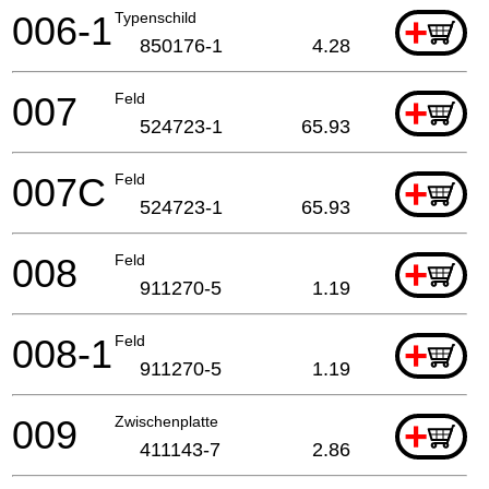
006-1
Typenschild
+
850176-1
4.28
007
Feld
+
524723-1
65.93
007C
Feld
+
524723-1
65.93
008
Feld
+
911270-5
1.19
008-1
Feld
+
911270-5
1.19
009
Zwischenplatte
+
411143-7
2.86