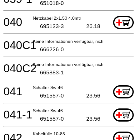
651018-0
040
Netzkabel 2x1.50 4.0mtr
+
695123-3
26.18
040C1
Keine Informationen verfügbar, nicht bestellbar
666226-0
040C2
Keine Informationen verfügbar, nicht bestellbar
665883-1
041
Schalter Sw-46
+
651557-0
23.56
041-1
Schalter Sw-46
+
651557-0
23.56
042
Kabeltülle 10-85
+