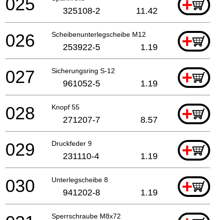
025
+
325108-2
11.42
026
Scheibenunterlegscheibe M12
+
253922-5
1.19
027
Sicherungsring S-12
+
961052-5
1.19
028
Knopf 55
+
271207-7
8.57
029
Druckfeder 9
+
231110-4
1.19
030
Unterlegscheibe 8
+
941202-8
1.19
Sperrschraube M8x72