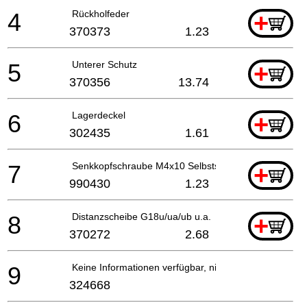
4
Rückholfeder
+
370373
1.23
5
Unterer Schutz
+
370356
13.74
6
Lagerdeckel
+
302435
1.61
7
Senkkopfschraube M4x10 Selbstsi.
+
990430
1.23
8
Distanzscheibe G18u/ua/ub u.a.
+
370272
2.68
9
Keine Informationen verfügbar, nicht bestellbar
324668