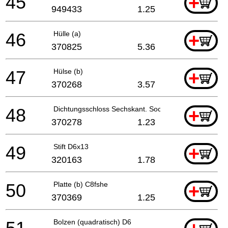
45
+
949433
1.25
46
Hülle (a)
+
370825
5.36
47
Hülse (b)
+
370268
3.57
48
Dichtungsschloss Sechskant. Sockel Hd. Bolt M4x6
+
370278
1.23
49
Stift D6x13
+
320163
1.78
50
Platte (b) C8fshe
+
370369
1.25
Bolzen (quadratisch) D6