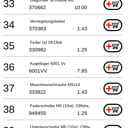
33
+
370662
10.00
34
Verriegelungshebel
+
370363
1.43
35
Feder (a) Dh18vb
+
330982
1.25
36
Kugellager 6001 Vv
+
6001VV
7.85
37
Maschinenschraube M6x14
+
333922
1.43
38
Federscheibe M6 (10st), C8fshe, C8fse, Cg18dal, C
+
949455
1.25
Unterlegscheibe M6 (10st), C8fse