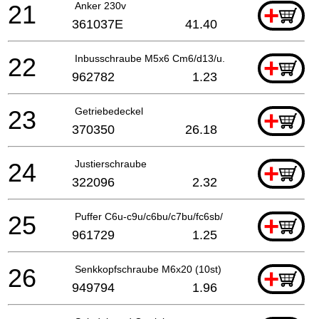
21
Anker 230v
+
361037E
41.40
22
Inbusschraube M5x6 Cm6/d13/u.a. Till 2.1986
+
962782
1.23
23
Getriebedeckel
+
370350
26.18
24
Justierschraube
+
322096
2.32
25
Puffer C6u-c9u/c6bu/c7bu/fc6sb/ C6dd
+
961729
1.25
26
Senkkopfschraube M6x20 (10st)
+
949794
1.96