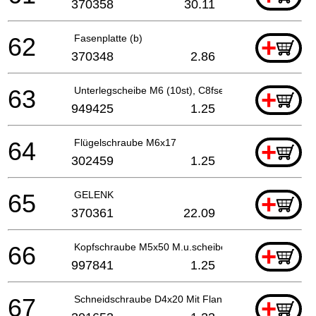
370358
30.11
62
Fasenplatte (b)
+
370348
2.86
63
Unterlegscheibe M6 (10st), C8fse
+
949425
1.25
64
Flügelschraube M6x17
+
302459
1.25
65
GELENK
+
370361
22.09
66
Kopfschraube M5x50 M.u.scheibe
+
997841
1.25
67
Schneidschraube D4x20 Mit Flansch (schwarz), C8fs
+