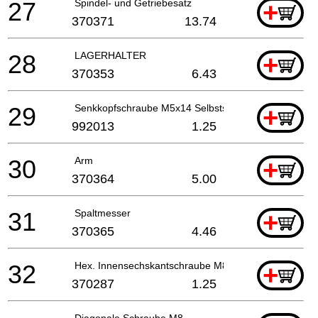
27
Spindel- und Getriebesatz
+
370371
13.74
28
LAGERHALTER
+
370353
6.43
29
Senkkopfschraube M5x14 Selbstsi. Nicht mehr liefe
+
992013
1.25
30
Arm
+
370364
5.00
31
Spaltmesser
+
370365
4.46
32
Hex. Innensechskantschraube M8
+
370287
1.25
Diagonale Schraube M8