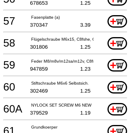
678653
1.25
57
Fasenplatte (a)
+
370347
3.39
58
Flügelschraube M6x15, C8fshe, C8fse
+
301806
1.25
59
Feder M8/m8v/m12sa/m12v, C8fse
+
947859
1.23
60
Stiftschraube M6x6 Selbstsich.
+
302469
1.25
60A
NYLOCK SET SCREW M6 NEW
+
379529
1.19
61
Grundkoerper
+