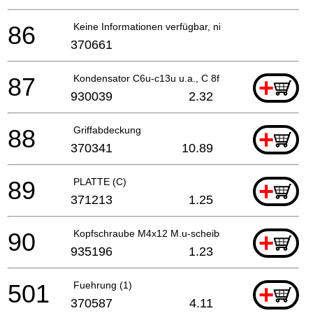
86
Keine Informationen verfügbar, nicht bestellbar
370661
87
Kondensator C6u-c13u u.a., C 8fshe
+
930039
2.32
88
Griffabdeckung
+
370341
10.89
89
PLATTE (C)
+
371213
1.25
90
Kopfschraube M4x12 M.u-scheibe (schwarz), C 8fshe
+
935196
1.23
501
Fuehrung (1)
+
370587
4.11