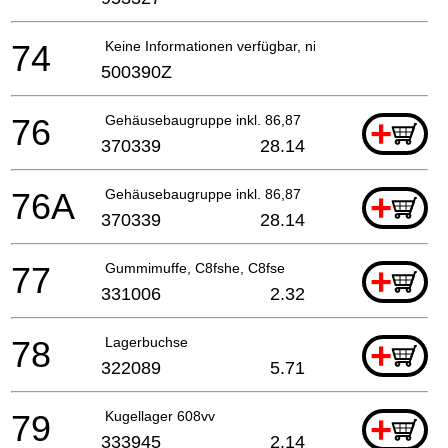
74
Keine Informationen verfügbar, nicht bestellbar
500390Z
76
Gehäusebaugruppe inkl. 86,87
+
370339
28.14
76A
Gehäusebaugruppe inkl. 86,87
+
370339
28.14
77
Gummimuffe, C8fshe, C8fse
+
331006
2.32
78
Lagerbuchse
+
322089
5.71
79
Kugellager 608vv
+
333945
2.14