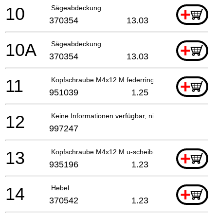
10
Sägeabdeckung
+
370354
13.03
10A
Sägeabdeckung
+
370354
13.03
11
Kopfschraube M4x12 M.federring
+
951039
1.25
12
Keine Informationen verfügbar, nicht bestellbar
997247
13
Kopfschraube M4x12 M.u-scheibe (schwarz), C 8fshe
+
935196
1.23
14
Hebel
+
370542
1.23