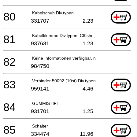
80
Kabelschuh Div.typen
+
331707
2.23
81
Kabelklemme Div.typen, C8fshe, Cm5sb, C8fse
+
937631
1.23
82
Keine Informationen verfügbar, nicht bestellbar
984750
83
Verbinder 50092 (10st) Div.typen (usa, Can), C8fs
+
959141
4.46
84
GUMMISTIFT
+
931701
1.25
85
Schalter
+
334474
11.96