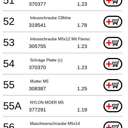
51
+
370377
1.23
52
Inbusschraube C8fshe
+
319541
1.78
53
Inbusschraube M5x12 Mit Flansch
+
305755
1.23
54
Schräge Platte (c)
+
370370
1.23
55
Mutter M5
+
308387
1.25
55A
NYLON MOER M5
+
377291
1.19
56
Maschinenschraube M5x14
+