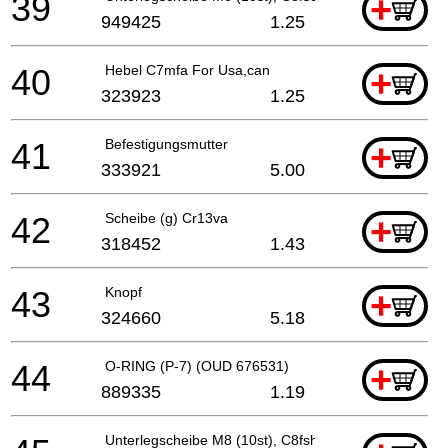
39
+
949425
1.25
40
Hebel C7mfa For Usa,can
+
323923
1.25
41
Befestigungsmutter
+
333921
5.00
42
Scheibe (g) Cr13va
+
318452
1.43
43
Knopf
+
324660
5.18
44
O-RING (P-7) (OUD 676531)
+
889335
1.19
Unterlegscheibe M8 (10st), C8fshe, C8fse