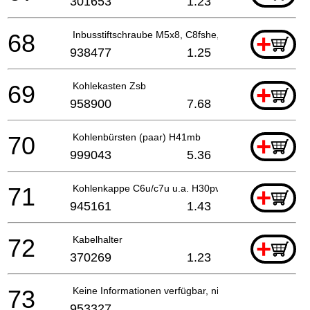
301653
1.23
68
Inbusstiftschraube M5x8, C8fshe, C8fse, H41mb,g23
+
938477
1.25
69
Kohlekasten Zsb
+
958900
7.68
70
Kohlenbürsten (paar) H41mb
+
999043
5.36
71
Kohlenkappe C6u/c7u u.a. H30pv/dh30pc/ H41mb/ G
+
945161
1.43
72
Kabelhalter
+
370269
1.23
73
Keine Informationen verfügbar, nicht bestellbar
953327