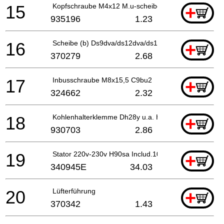
15
Kopfschraube M4x12 M.u-scheibe (schwarz), C 8fshe
+
935196
1.23
16
Scheibe (b) Ds9dva/ds12dva/ds14dv Ds14dva/ds14d
+
370279
2.68
17
Inbusschraube M8x15,5 C9bu2
+
324662
2.32
18
Kohlenhalterklemme Dh28y u.a. H30pv/vb16y/dh30pc
+
930703
2.86
19
Stator 220v-230v H90sa Includ.103 Für Nzl,saf
+
340945E
34.03
20
Lüfterführung
+
370342
1.43