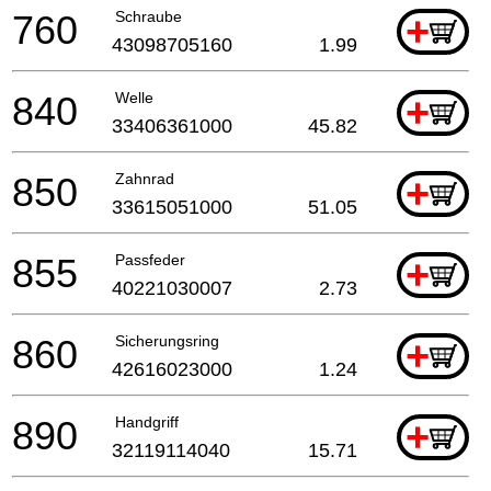
760
Schraube
+
43098705160
1.99
840
Welle
+
33406361000
45.82
850
Zahnrad
+
33615051000
51.05
855
Passfeder
+
40221030007
2.73
860
Sicherungsring
+
42616023000
1.24
890
Handgriff
+
32119114040
15.71