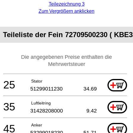
Teilezeichnung 3
Zum Vergrößern anklicken
Teileliste der Fein 72709500230 ( KBE
Die angegebenen Preise enthalten die
Mehrwertsteuer
25
Stator
+
51299011230
34.69
35
Luftleitring
+
31428208000
9.42
45
Anker
+
53299018230
51.71