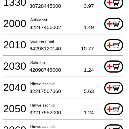
1330
+
30728445000
3.97
2000
Aufkleber
+
32217406002
1.49
2010
Spanneinheit
+
64298120140
10.77
2030
Scheibe
+
42098746000
1.24
2040
Hinweisschild
+
32217507060
5.63
2050
Hinweisschild
+
32217552000
1.24
Hinweisschild