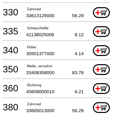
330
Zahnrad
+
33613129000
56.29
335
Schlauchtülle
+
41138025006
8.12
340
Hülse
+
30501377000
4.14
350
Welle, verzahnt
+
33406358000
83.78
360
Dichtring
+
40608000010
6.21
380
Zahnrad
+
33605013000
56.29