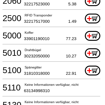
2060
+
32217523000
5.38
2500
RFID Transponder
+
32217517000
1.49
5000
Koffer
+
33901190010
77.23
5010
Drahtbügel
+
30232050000
10.27
5100
Spänegitter
+
31810318000
22.91
5110
Keine Informationen verfügbar, nicht bestellbar
63134998310
5130
Keine Informationen verfügbar, nicht bestellbar