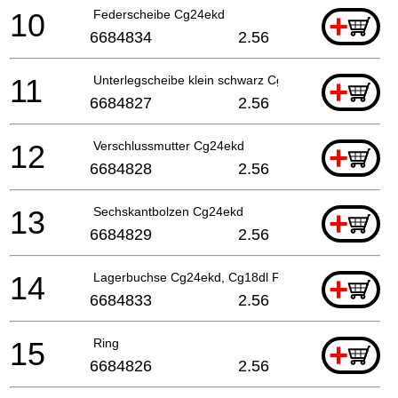
10
Federscheibe Cg24ekd
+
6684834
2.56
11
Unterlegscheibe klein schwarz Cg24ekd
+
6684827
2.56
12
Verschlussmutter Cg24ekd
+
6684828
2.56
13
Sechskantbolzen Cg24ekd
+
6684829
2.56
14
Lagerbuchse Cg24ekd, Cg18dl For (sl)
+
6684833
2.56
15
Ring
+
6684826
2.56