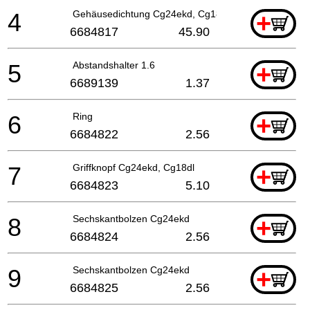
4
Gehäusedichtung Cg24ekd, Cg18dl
+
6684817
45.90
5
Abstandshalter 1.6
+
6689139
1.37
6
Ring
+
6684822
2.56
7
Griffknopf Cg24ekd, Cg18dl
+
6684823
5.10
8
Sechskantbolzen Cg24ekd
+
6684824
2.56
9
Sechskantbolzen Cg24ekd
+
6684825
2.56