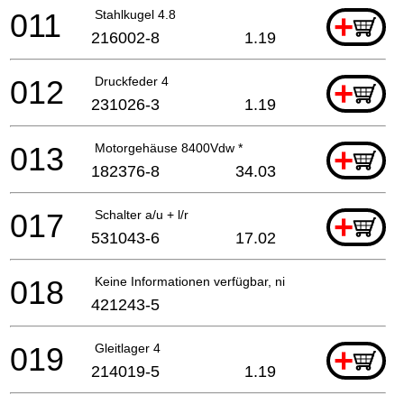
011
Stahlkugel 4.8
+
216002-8
1.19
012
Druckfeder 4
+
231026-3
1.19
013
Motorgehäuse 8400Vdw *
+
182376-8
34.03
017
Schalter a/u + l/r
+
531043-6
17.02
018
Keine Informationen verfügbar, nicht bestellbar
421243-5
019
Gleitlager 4
+
214019-5
1.19