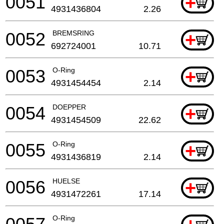
0051
+
4931436804
2.26
0052
BREMSRING
+
692724001
10.71
0053
O-Ring
+
4931454454
2.14
0054
DOEPPER
+
4931454509
22.62
0055
O-Ring
+
4931436819
2.14
0056
HUELSE
+
4931472261
17.14
O-Ring