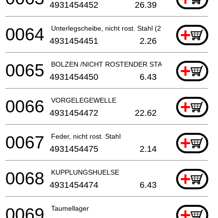
4931454452
26.39
0064
Unterlegscheibe, nicht rost. Stahl (2 benötigt)
+
4931454451
2.26
0065
BOLZEN /NICHT ROSTENDER STAHL
+
4931454450
6.43
0066
VORGELEGEWELLE
+
4931454472
22.62
0067
Feder, nicht rost. Stahl
+
4931454475
2.14
0068
KUPPLUNGSHUELSE
+
4931454474
6.43
0069
Taumellager
+