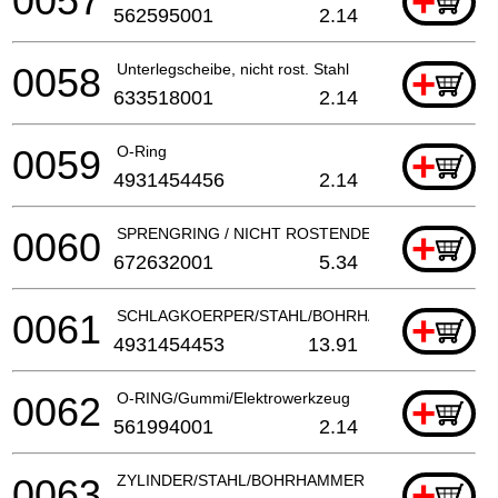
0057
+
562595001
2.14
0058
Unterlegscheibe, nicht rost. Stahl
+
633518001
2.14
0059
O-Ring
+
4931454456
2.14
0060
SPRENGRING / NICHT ROSTENDER STAHL
+
672632001
5.34
0061
SCHLAGKOERPER/STAHL/BOHRHAMMER
+
4931454453
13.91
0062
O-RING/Gummi/Elektrowerkzeug
+
561994001
2.14
0063
ZYLINDER/STAHL/BOHRHAMMER
+