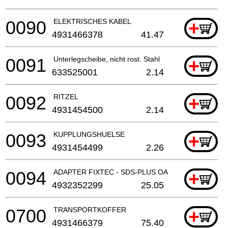
0090
ELEKTRISCHES KABEL
+
4931466378
41.47
0091
Unterlegscheibe, nicht rost. Stahl
+
633525001
2.14
0092
RITZEL
+
4931454500
2.14
0093
KUPPLUNGSHUELSE
+
4931454499
2.26
0094
ADAPTER FIXTEC - SDS-PLUS OA VOOR KH 26 XE
+
4932352299
25.05
0700
TRANSPORTKOFFER
+
4931466379
75.40