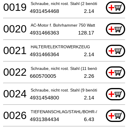
0019
Schraube, nicht rost. Stahl (2 benötigt)
+
4931454468
2.14
0020
AC-Motor f. Bohrhammer 750 Watt
+
4931466363
128.17
0021
HALTER/ELEKTROWERKZEUG
+
4931466364
2.14
0022
Schraube, nicht rost. Stahl (11 benötigt)
+
660570005
2.26
0024
Schraube, nicht rost. Stahl (9 benötigt)
+
4931454800
2.14
0026
TIEFENANSCHLAG/STAHL/BOHR-/KOMBIHAMMER
+
4931384434
6.43