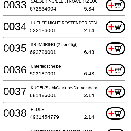
0033
SAEGERING/ELEKTROWERKZEUG (2 benötigt)
+
672634004
5.34
0034
HUELSE NICHT ROSTENDER STAHL
+
522186001
2.14
0035
BREMSRING (2 benötigt)
+
692726001
6.43
0036
Unterlegscheibe
+
522187001
6.43
0037
KUGEL/Stahl/Getriebe/Diamantbohrmaschine
+
681486001
2.14
0038
FEDER
+
4931454779
2.14
Unterlegscheibe, nicht rost. Stahl