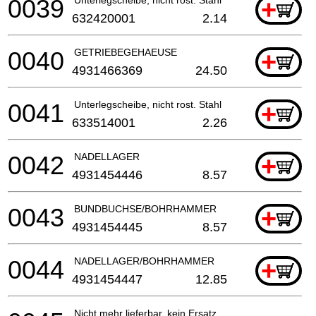
0039
+
632420001
2.14
0040
GETRIEBEGEHAEUSE
+
4931466369
24.50
0041
Unterlegscheibe, nicht rost. Stahl
+
633514001
2.26
0042
NADELLAGER
+
4931454446
8.57
0043
BUNDBUCHSE/BOHRHAMMER
+
4931454445
8.57
0044
NADELLAGER/BOHRHAMMER
+
4931454447
12.85
Nicht mehr lieferbar, kein Ersatz