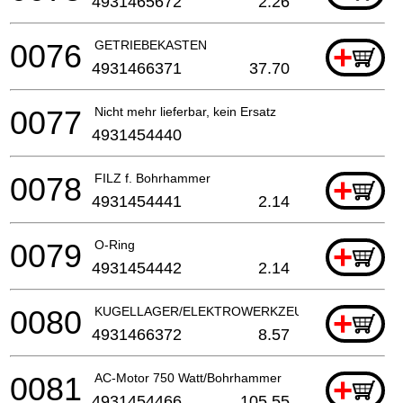
4931465672
2.26
0076
GETRIEBEKASTEN
+
4931466371
37.70
0077
Nicht mehr lieferbar, kein Ersatz
4931454440
0078
FILZ f. Bohrhammer
+
4931454441
2.14
0079
O-Ring
+
4931454442
2.14
0080
KUGELLAGER/ELEKTROWERKZEUG
+
4931466372
8.57
0081
AC-Motor 750 Watt/Bohrhammer
+
4931454466
105.55