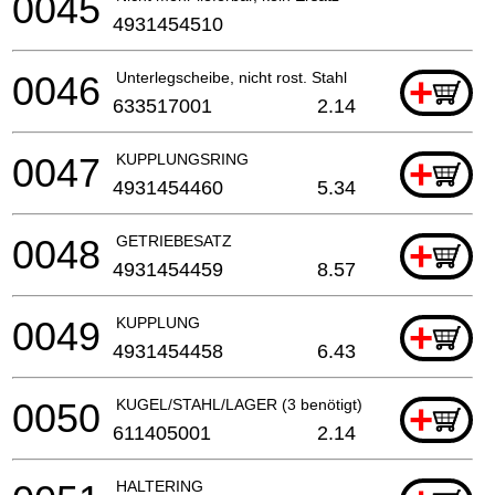
0045
4931454510
0046
Unterlegscheibe, nicht rost. Stahl
+
633517001
2.14
0047
KUPPLUNGSRING
+
4931454460
5.34
0048
GETRIEBESATZ
+
4931454459
8.57
0049
KUPPLUNG
+
4931454458
6.43
0050
KUGEL/STAHL/LAGER (3 benötigt)
+
611405001
2.14
HALTERING