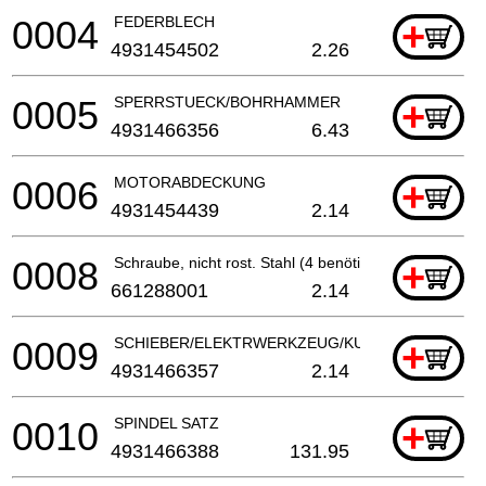
0004
FEDERBLECH
+
4931454502
2.26
0005
SPERRSTUECK/BOHRHAMMER
+
4931466356
6.43
0006
MOTORABDECKUNG
+
4931454439
2.14
0008
Schraube, nicht rost. Stahl (4 benötigt)
+
661288001
2.14
0009
SCHIEBER/ELEKTRWERKZEUG/KUNSTSTOFF
+
4931466357
2.14
0010
SPINDEL SATZ
+
4931466388
131.95