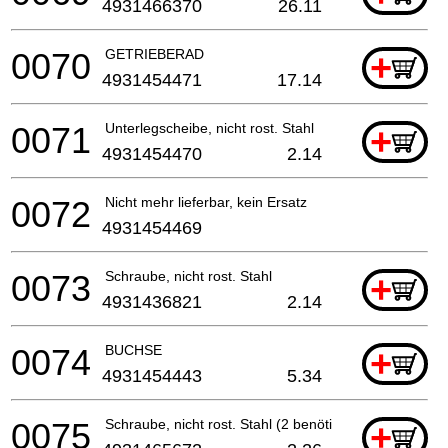
4931466370
26.11
0070
GETRIEBERAD
+
4931454471
17.14
0071
Unterlegscheibe, nicht rost. Stahl
+
4931454470
2.14
0072
Nicht mehr lieferbar, kein Ersatz
4931454469
0073
Schraube, nicht rost. Stahl
+
4931436821
2.14
0074
BUCHSE
+
4931454443
5.34
0075
Schraube, nicht rost. Stahl (2 benötigt)
+