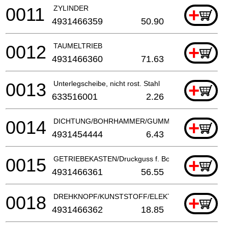
0011
ZYLINDER
+
4931466359
50.90
0012
TAUMELTRIEB
+
4931466360
71.63
0013
Unterlegscheibe, nicht rost. Stahl
+
633516001
2.26
0014
DICHTUNG/BOHRHAMMER/GUMMI
+
4931454444
6.43
0015
GETRIEBEKASTEN/Druckguss f. Bohrhammer
+
4931466361
56.55
0018
DREHKNOPF/KUNSTSTOFF/ELEKTROWERKZEUG
+
4931466362
18.85