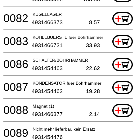
0082
KUGELLAGER
+
4931466373
8.57
0083
KOHLEBUERSTE fuer Bohrhammer
+
4931466721
33.93
0086
SCHALTER/BOHRHAMMER
+
4931454463
22.62
0087
KONDENSATOR fuer Bohrhammer
+
4931454462
19.28
0088
Magnet (1)
+
4931466377
2.14
0089
Nicht mehr lieferbar, kein Ersatz
4931454476