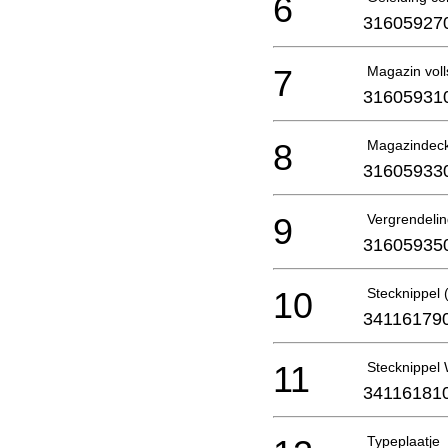
6
31605927
7
Magazin voll
31605931
8
Magazindecke
31605933
9
Vergrendelin
31605935
10
Stecknippel
34116179
11
Stecknippel
34116181
Typeplaatje