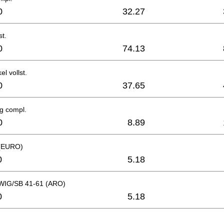
0
32.27
st.
0
74.13
l vollst.
0
37.65
g compl.
0
8.89
 (EURO)
0
5.18
 WIG/SB 41-61 (ARO)
0
5.18