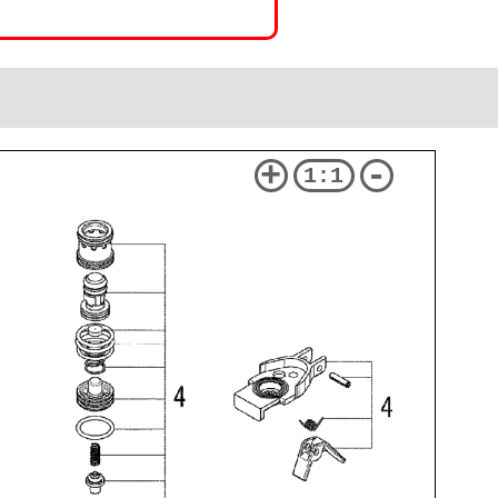
+
-
1:1