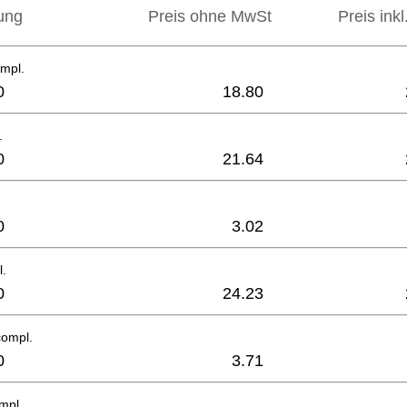
ung
Preis ohne MwSt
Preis ink
mpl.
0
18.80
.
0
21.64
0
3.02
l.
0
24.23
compl.
0
3.71
mpl.