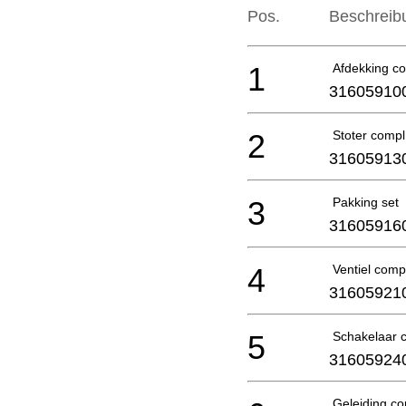
Pos.
Beschreib
1
Afdekking co
31605910
2
Stoter compl
31605913
3
Pakking set
31605916
4
Ventiel comp
31605921
5
Schakelaar 
31605924
Geleiding co