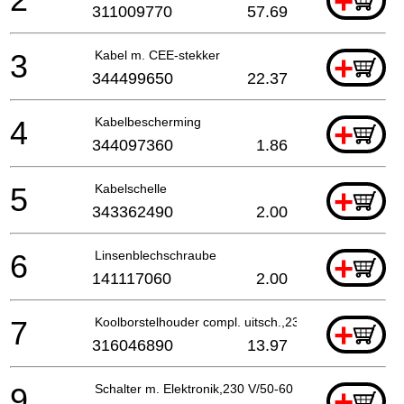
+
311009770
57.69
3
Kabel m. CEE-stekker
+
344499650
22.37
4
Kabelbescherming
+
344097360
1.86
5
Kabelschelle
+
343362490
2.00
6
Linsenblechschraube
+
141117060
2.00
7
Koolborstelhouder compl. uitsch.,230V
+
316046890
13.97
9
Schalter m. Elektronik,230 V/50-60 Hz
+