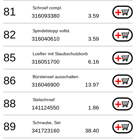
81
Schroef compl.
+
316093380
3.59
82
Spindelstopp vollst.
+
316040610
3.59
85
Luefter mit Staubschutzkorb
+
316051700
6.16
86
Bürstenset ausschalten
+
316046900
13.97
88
Stelschroef
+
141124550
1.86
89
Schraube, Set
+
341723160
38.40