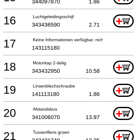
344097870
1.86
16
Luchtgeleidingsschijf
+
343436590
2.71
17
Keine Informationen verfügbar, nicht bestellbar
143115180
18
Motorkap 2-delig
+
343432950
10.58
19
Linsenblechschraube
+
141113180
1.86
20
Afstandsbus
+
341006070
13.97
21
Tussenflens groen
+