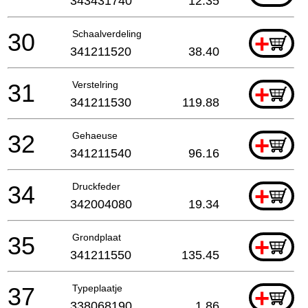
343431740
12.35
30
Schaalverdeling
+
341211520
38.40
31
Verstelring
+
341211530
119.88
32
Gehaeuse
+
341211540
96.16
34
Druckfeder
+
342004080
19.34
35
Grondplaat
+
341211550
135.45
37
Typeplaatje
+
338068190
1.86