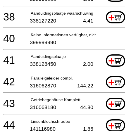
38
Aanduidingsplaatje waarschuwing
+
338127220
4.41
40
Keine Informationen verfügbar, nicht bestellbar
399999990
41
Aanduidingsplaatje
+
338128450
2.00
42
Parallelgeleider compl.
+
316062870
144.22
43
Getriebegehäuse Komplett
+
316068180
44.80
44
Linsenblechschraube
+
141116980
1.86