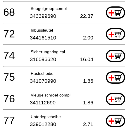
68
Beugelgreep compl.
+
343399690
22.37
72
Inbussleutel
+
344161510
2.00
74
Sicherungsring cpl.
+
316096620
16.04
75
Rastscheibe
+
341070990
1.86
76
Vleugelschroef compl.
+
341112690
1.86
77
Unterlegscheibe
+
339012280
2.71