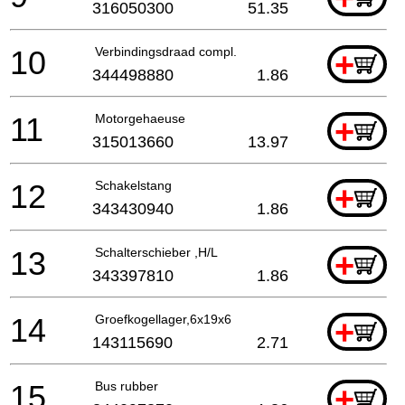
316050300
51.35
10
Verbindingsdraad compl.
+
344498880
1.86
11
Motorgehaeuse
+
315013660
13.97
12
Schakelstang
+
343430940
1.86
13
Schalterschieber ,H/L
+
343397810
1.86
14
Groefkogellager,6x19x6
+
143115690
2.71
15
Bus rubber
+