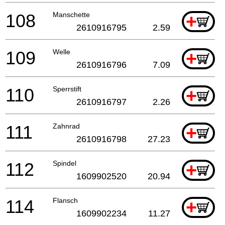
108
Manschette
+
2610916795
2.59
109
Welle
+
2610916796
7.09
110
Sperrstift
+
2610916797
2.26
111
Zahnrad
+
2610916798
27.23
112
Spindel
+
1609902520
20.94
114
Flansch
+
1609902234
11.27