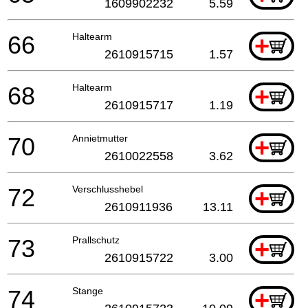
1609902232
5.59
66
Haltearm
+
2610915715
1.57
68
Haltearm
+
2610915717
1.19
70
Annietmutter
+
2610022558
3.62
72
Verschlusshebel
+
2610911936
13.11
73
Prallschutz
+
2610915722
3.00
74
Stange
+