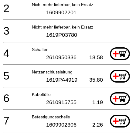
2
Nicht mehr lieferbar, kein Ersatz
1609902201
3
Nicht mehr lieferbar, kein Ersatz
1619P03780
4
Schalter
+
2610950336
18.58
5
Netzanschlussleitung
+
1619PA4919
35.80
6
Kabeltülle
+
2610915755
1.19
7
Befestigungsschelle
+
1609902306
2.26