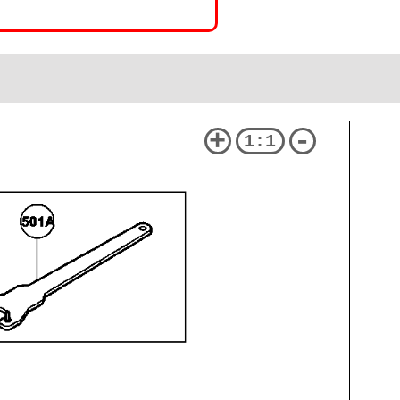
+
-
1:1