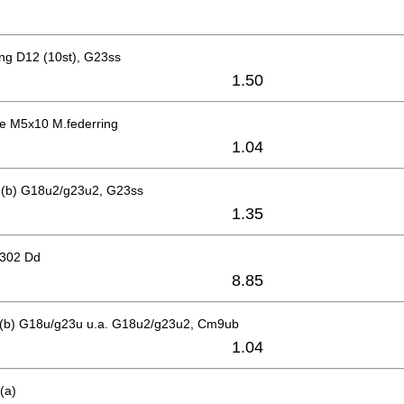
ng D12 (10st), G23ss
1.50
e M5x10 M.federring
1.04
 (b) G18u2/g23u2, G23ss
1.35
6302 Dd
8.85
 (b) G18u/g23u u.a. G18u2/g23u2, Cm9ub
1.04
(a)