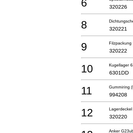
6
320226
8
Dichtungsch
320221
9
Filzpackung
320222
10
Kugellager 
6301DD
11
Gummiring (
994208
12
Lagerdeckel
320220
Anker G23u