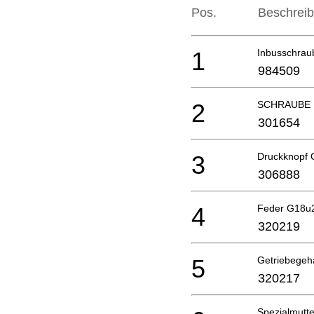
Pos.
Beschrei
1
Inbusschrau
984509
2
SCHRAUBE 
301654
3
Druckknopf
306888
4
Feder G18u
320219
5
Getriebegeh
320217
Spezialmutt