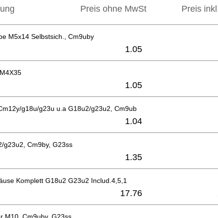
bung
Preis ohne MwSt
Preis ink
be M5x14 Selbstsich., Cm9uby
1.05
M4X35
1.05
 Cm12y/g18u/g23u u.a G18u2/g23u2, Cm9ub
1.04
2/g23u2, Cm9by, G23ss
1.35
äuse Komplett G18u2 G23u2 Includ.4,5,1
17.76
er M10, Cm9uby, G23ss