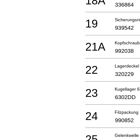
18A
336864
19
Sicherungsri
939542
21A
Kopfschraub
992038
22
Lagerdeckel
320229
23
Kugellager 
6302DD
24
Filzpackung
990852
25
Gelenkwelle 