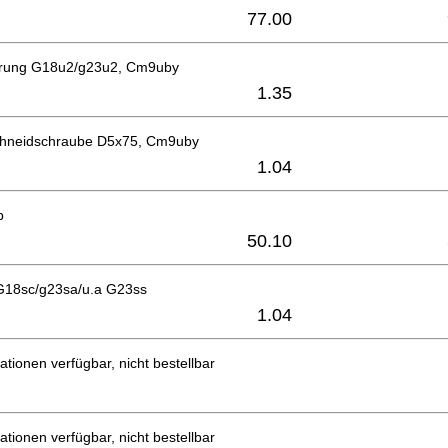
77.00
ührung G18u2/g23u2, Cm9uby
1.35
chneidschraube D5x75, Cm9uby
1.04
b
50.10
 G18sc/g23sa/u.a G23ss
1.04
ationen verfügbar, nicht bestellbar
ationen verfügbar, nicht bestellbar