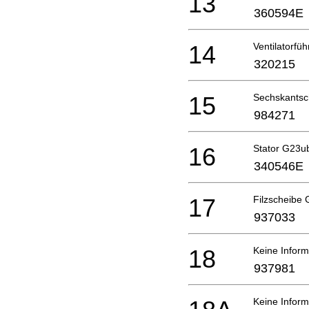
13
360594E
14
Ventilatorf
320215
15
Sechskants
984271
16
Stator G23u
340546E
17
Filzscheibe
937033
18
Keine Inform
937981
Keine Inform