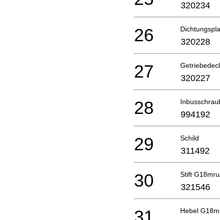
320234
26
Dichtungspl
320228
27
Getriebedec
320227
28
Inbusschrau
994192
29
Schild
311492
30
Stift G18mr
321546
31
Hebel G18m