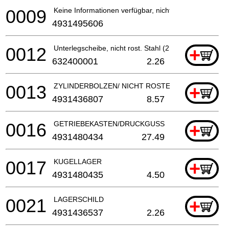
0009
Keine Informationen verfügbar, nicht bestellbar
4931495606
0012
Unterlegscheibe, nicht rost. Stahl (2 benötigt)
+
632400001
2.26
0013
ZYLINDERBOLZEN/ NICHT ROSTENDER STAHL
+
4931436807
8.57
0016
GETRIEBEKASTEN/DRUCKGUSS
+
4931480434
27.49
0017
KUGELLAGER
+
4931480435
4.50
0021
LAGERSCHILD
+
4931436537
2.26