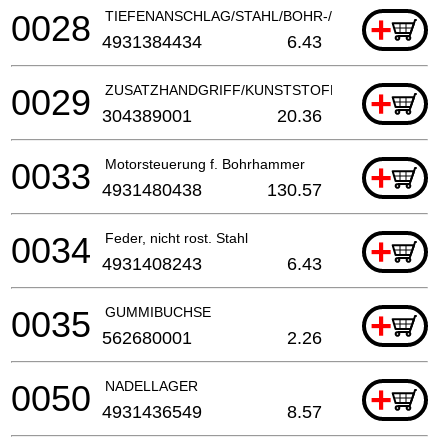
0028
TIEFENANSCHLAG/STAHL/BOHR-/KOMBIHAMMER
+
4931384434
6.43
0029
ZUSATZHANDGRIFF/KUNSTSTOFF/BOHRHAMMER
+
304389001
20.36
0033
Motorsteuerung f. Bohrhammer
+
4931480438
130.57
0034
Feder, nicht rost. Stahl
+
4931408243
6.43
0035
GUMMIBUCHSE
+
562680001
2.26
0050
NADELLAGER
+
4931436549
8.57