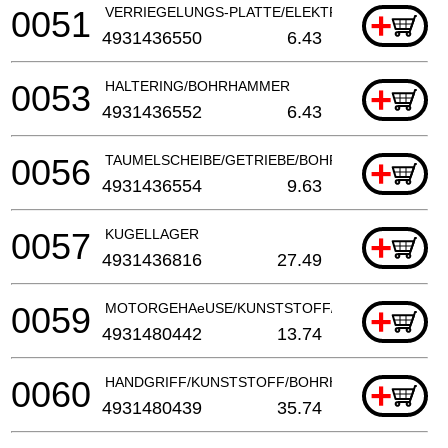
0051
VERRIEGELUNGS-PLATTE/ELEKTROWERKZEUG
+
4931436550
6.43
0053
HALTERING/BOHRHAMMER
+
4931436552
6.43
0056
TAUMELSCHEIBE/GETRIEBE/BOHRHAMMER
+
4931436554
9.63
0057
KUGELLAGER
+
4931436816
27.49
0059
MOTORGEHAeUSE/KUNSTSTOFF/BOHRHAMMER
+
4931480442
13.74
0060
HANDGRIFF/KUNSTSTOFF/BOHRHAMMER
+
4931480439
35.74