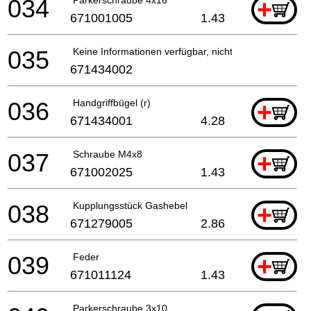
034
+
671001005
1.43
035
Keine Informationen verfügbar, nicht bestellbar
671434002
036
Handgriffbügel (r)
+
671434001
4.28
037
Schraube M4x8
+
671002025
1.43
038
Kupplungsstück Gashebel
+
671279005
2.86
039
Feder
+
671011124
1.43
Parkerschraube 3x10