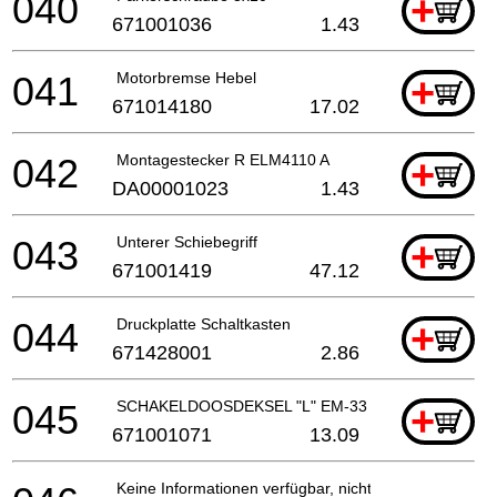
040
+
671001036
1.43
041
Motorbremse Hebel
+
671014180
17.02
042
Montagestecker R ELM4110 A
+
DA00001023
1.43
043
Unterer Schiebegriff
+
671001419
47.12
044
Druckplatte Schaltkasten
+
671428001
2.86
045
SCHAKELDOOSDEKSEL "L" EM-33 A
+
671001071
13.09
Keine Informationen verfügbar, nicht bestellbar