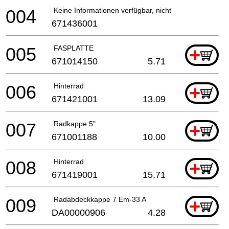
004
Keine Informationen verfügbar, nicht bestellbar
671436001
005
FASPLATTE
+
671014150
5.71
006
Hinterrad
+
671421001
13.09
007
Radkappe 5"
+
671001188
10.00
008
Hinterrad
+
671419001
15.71
009
Radabdeckkappe 7 Em-33 A
+
DA00000906
4.28