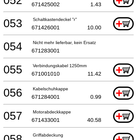
052
+
671425002
1.43
053
Schaltkastendeckel "r"
+
671426001
10.00
054
Nicht mehr lieferbar, kein Ersatz
671283001
055
Verbindungskabel 1250mm
+
671001010
11.42
056
Kabelschuhkappe
+
671284001
0.99
057
Motorabdeckkappe
+
671433001
40.58
058
Griffabdeckung
+