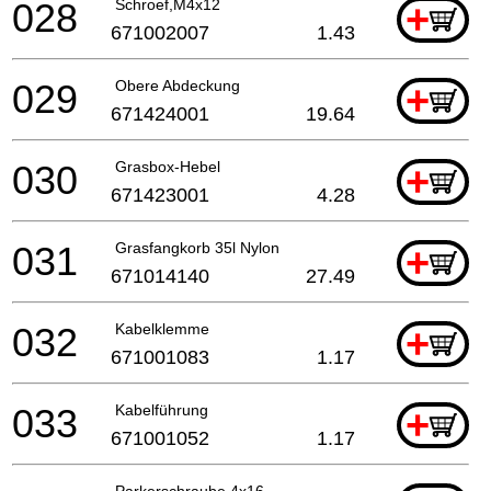
028
Schroef,M4x12
+
671002007
1.43
029
Obere Abdeckung
+
671424001
19.64
030
Grasbox-Hebel
+
671423001
4.28
031
Grasfangkorb 35l Nylon
+
671014140
27.49
032
Kabelklemme
+
671001083
1.17
033
Kabelführung
+
671001052
1.17
Parkerschraube 4x16