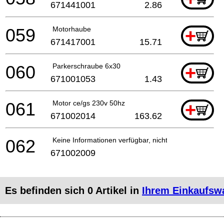
671441001
2.86
059
Motorhaube
+
671417001
15.71
060
Parkerschraube 6x30
+
671001053
1.43
061
Motor ce/gs 230v 50hz
+
671002014
163.62
062
Keine Informationen verfügbar, nicht bestellbar
671002009
Es befinden sich
0
Artikel in
Ihrem Einkaufsw