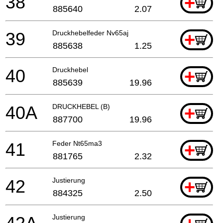
38
+
885640
2.07
39
Druckhebelfeder Nv65aj
+
885638
1.25
40
Druckhebel
+
885639
19.96
40A
DRUCKHEBEL (B)
+
887700
19.96
41
Feder Nt65ma3
+
881765
2.32
42
Justierung
+
884325
2.50
Justierung