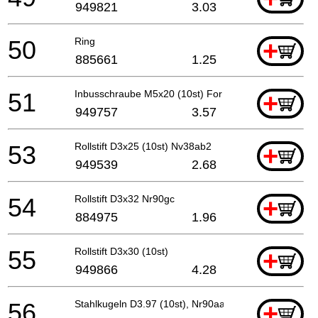
949821
3.03
50
Ring
+
885661
1.25
51
Inbusschraube M5x20 (10st) For Europe
+
949757
3.57
53
Rollstift D3x25 (10st) Nv38ab2
+
949539
2.68
54
Rollstift D3x32 Nr90gc
+
884975
1.96
55
Rollstift D3x30 (10st)
+
949866
4.28
56
Stahlkugeln D3.97 (10st), Nr90aa
+