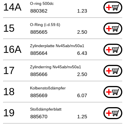
14A
O-ring 500dc
+
880362
1.23
15
O-Ring (i.d.59.6)
+
885665
2.50
16A
Zylinderplatte Nv45ab/nv50a1
+
885664
6.43
17
Zylinderring Nv45ab/nv50a1
+
885666
2.50
18
Kolbenstoßdämpfer
+
885669
6.07
19
Stoßdämpferblatt
+
885670
1.25