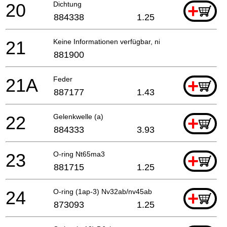
20
Dichtung
+
884338
1.25
21
Keine Informationen verfügbar, nicht bestellbar
881900
21A
Feder
+
887177
1.43
22
Gelenkwelle (a)
+
884333
3.93
23
O-ring Nt65ma3
+
881715
1.25
24
O-ring (1ap-3) Nv32ab/nv45ab
+
873093
1.25