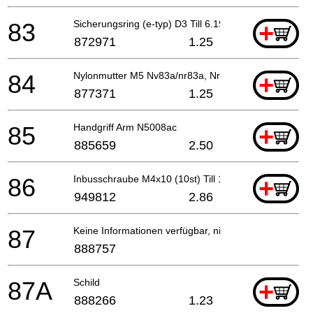
83
Sicherungsring (e-typ) D3 Till 6.1998
+
872971
1.25
84
Nylonmutter M5 Nv83a/nr83a, Nr90aa
+
877371
1.25
85
Handgriff Arm N5008ac
+
885659
2.50
86
Inbusschraube M4x10 (10st) Till 12.2017
+
949812
2.86
87
Keine Informationen verfügbar, nicht bestellbar
888757
87A
Schild
+
888266
1.23