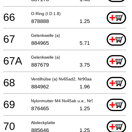
66
O-Ring (I.D.1.8)
+
878888
1.25
67
Gelenkwelle (a)
+
884965
5.71
67A
Gelenkwelle (a)
+
887679
3.75
68
Ventilhülse (a) Nv65ad2, Nr90aa
+
884962
1.96
69
Nylonmutter M4 Nv45ab u.a:, Nr90aa
+
876465
1.25
70
Abdeckplatte
+
885646
1.25