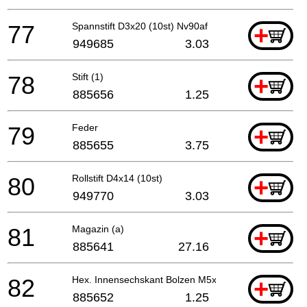
77
Spannstift D3x20 (10st) Nv90af
+
949685
3.03
78
Stift (1)
+
885656
1.25
79
Feder
+
885655
3.75
80
Rollstift D4x14 (10st)
+
949770
3.03
81
Magazin (a)
+
885641
27.16
82
Hex. Innensechskant Bolzen M5x12 (mit Unterlegsche
+
885652
1.25