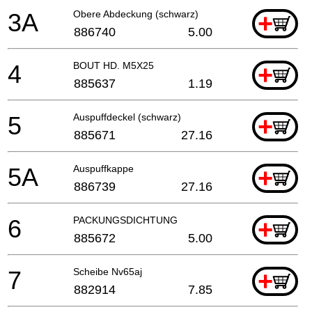
3A
Obere Abdeckung (schwarz)
+
886740
5.00
4
BOUT HD. M5X25
+
885637
1.19
5
Auspuffdeckel (schwarz)
+
885671
27.16
5A
Auspuffkappe
+
886739
27.16
6
PACKUNGSDICHTUNG
+
885672
5.00
7
Scheibe Nv65aj
+
882914
7.85