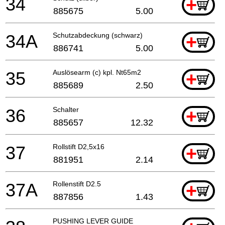
34
+
885675
5.00
34A
Schutzabdeckung (schwarz)
+
886741
5.00
35
Auslösearm (c) kpl. Nt65m2
+
885689
2.50
36
Schalter
+
885657
12.32
37
Rollstift D2,5x16
+
881951
2.14
37A
Rollenstift D2.5
+
887856
1.43
PUSHING LEVER GUIDE