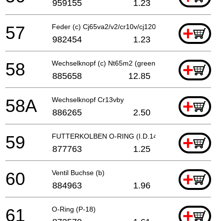
959155
1.23
57
Feder (c) Cj65va2/v2/cr10v/cj120v, Nr90aa
+
982454
1.23
58
Wechselknopf (c) Nt65m2 (green)
+
885658
12.85
58A
Wechselknopf Cr13vby
+
886265
2.50
59
FUTTERKOLBEN O-RING (I.D.14)
+
877763
1.25
60
Ventil Buchse (b)
+
884963
1.96
61
O-Ring (P-18)
+