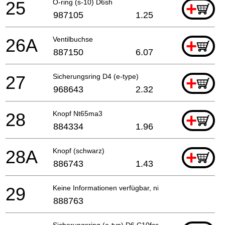
25
O-ring (s-10) D6sh
+
987105
1.25
26A
Ventilbuchse
+
887150
6.07
27
Sicherungsring D4 (e-type)
+
968643
2.32
28
Knopf Nt65ma3
+
884334
1.96
28A
Knopf (schwarz)
+
886743
1.43
29
Keine Informationen verfügbar, nicht bestellbar
888763
Sicherungsring (e-typ) D6 C10fca/c10ra/nv65ad, Nr