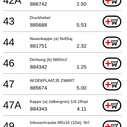
42A
+
886742
2.50
43
Druckhebel
+
885688
5.53
44
Nasenkappe (a) Nv65aj
+
881751
2.32
46
Dichtung (b) Nt65m2
+
884342
1.25
47
AFDEKPLAATJE ZWART
+
885674
5.00
47A
Kappe (a) (silbergrün) 1/4-18npt
+
884343
4.11
49
Inbusschraube M5x16 (10st), Nr90aa
+