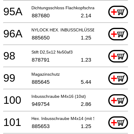
95A
Dichtungsschloss Flachkopfschraube M4x6
+
887680
2.14
96A
NYLOCK HEX. INBUSSCHLÜSSEL FLACHKOPFSCH
+
885650
1.25
98
Stift D2,5x12 Nv50af3
+
878791
1.23
99
Magazinschutz
+
885645
5.44
100
Inbusschraube M4x16 (10st)
+
949754
2.86
101
Hex. Inbusschraube M4x14 (mit Sprengring)
+
885653
1.25