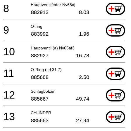
8
Hauptventilfeder Nv65aj
+
882913
8.03
9
O-ring
+
883992
1.96
10
Hauptventil (a) Nv65af3
+
882927
16.78
11
O-Ring (i.d.31.7)
+
885668
2.50
12
Schlagbolzen
+
885667
49.74
13
CYLINDER
+
885663
27.94