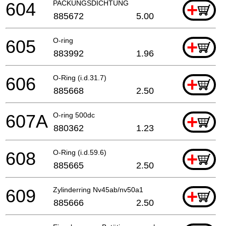
604
PACKUNGSDICHTUNG
+
885672
5.00
605
O-ring
+
883992
1.96
606
O-Ring (i.d.31.7)
+
885668
2.50
607A
O-ring 500dc
+
880362
1.23
608
O-Ring (i.d.59.6)
+
885665
2.50
609
Zylinderring Nv45ab/nv50a1
+
885666
2.50