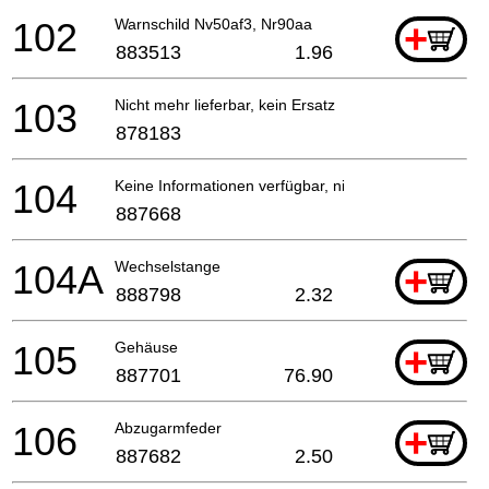
102
Warnschild Nv50af3, Nr90aa
+
883513
1.96
103
Nicht mehr lieferbar, kein Ersatz
878183
104
Keine Informationen verfügbar, nicht bestellbar
887668
104A
Wechselstange
+
888798
2.32
105
Gehäuse
+
887701
76.90
106
Abzugarmfeder
+
887682
2.50