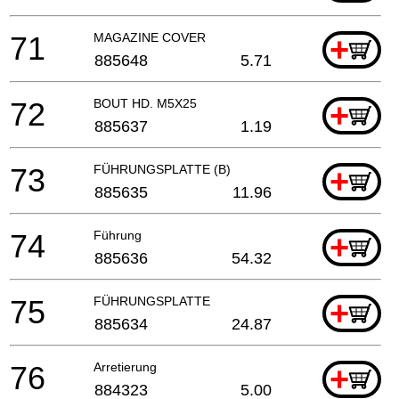
71
MAGAZINE COVER
+
885648
5.71
72
BOUT HD. M5X25
+
885637
1.19
73
FÜHRUNGSPLATTE (B)
+
885635
11.96
74
Führung
+
885636
54.32
75
FÜHRUNGSPLATTE
+
885634
24.87
76
Arretierung
+
884323
5.00