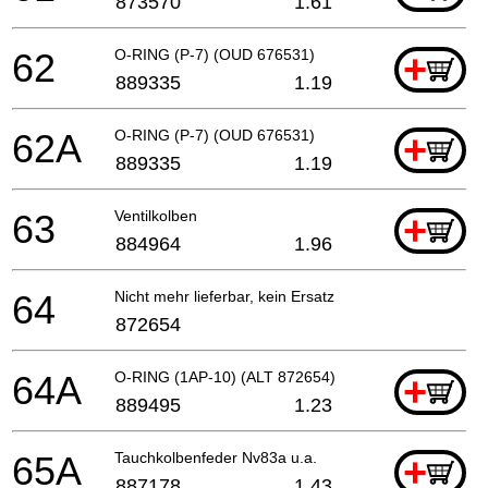
873570
1.61
62
O-RING (P-7) (OUD 676531)
+
889335
1.19
62A
O-RING (P-7) (OUD 676531)
+
889335
1.19
63
Ventilkolben
+
884964
1.96
64
Nicht mehr lieferbar, kein Ersatz
872654
64A
O-RING (1AP-10) (ALT 872654)
+
889495
1.23
65A
Tauchkolbenfeder Nv83a u.a.
+
887178
1.43