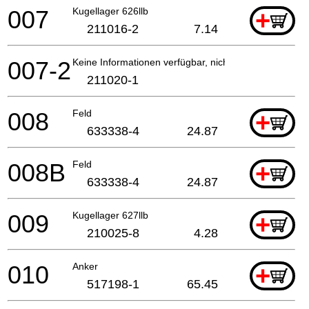
007
Kugellager 626llb
+
211016-2
7.14
007-2
Keine Informationen verfügbar, nicht bestellbar
211020-1
008
Feld
+
633338-4
24.87
008B
Feld
+
633338-4
24.87
009
Kugellager 627llb
+
210025-8
4.28
010
Anker
+
517198-1
65.45