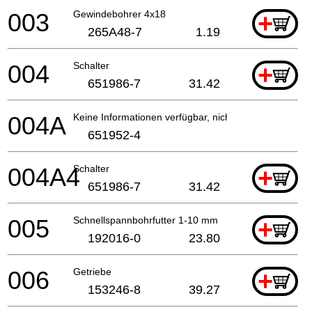
003
Gewindebohrer 4x18
+
265A48-7
1.19
004
Schalter
+
651986-7
31.42
004A
Keine Informationen verfügbar, nicht bestellbar
651952-4
004A4
Schalter
+
651986-7
31.42
005
Schnellspannbohrfutter 1-10 mm
+
192016-0
23.80
006
Getriebe
+
153246-8
39.27