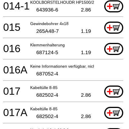
014-1
KOOLBORSTELHOUDR HP1500/2040 A
+
643936-6
2.86
015
Gewindebohrer 4x18
+
265A48-7
1.19
016
Klemmenhalterung
+
687124-5
1.19
016A
Keine Informationen verfügbar, nicht bestellbar
687052-4
017
Kabeltülle 8-85
+
682502-4
2.86
017A
Kabeltülle 8-85
+
682502-4
2.86