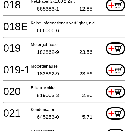
018
Netzkabel 2x1.00 2.2mtr
+
665383-1
12.85
018E
Keine Informationen verfügbar, nicht bestellbar
666066-6
019
Motorgehäuse
+
182862-9
23.56
019-1
Motorgehäuse
+
182862-9
23.56
020
Etikett Makita
+
819063-3
2.86
021
Kondensator
+
645253-0
5.71
Kondensator