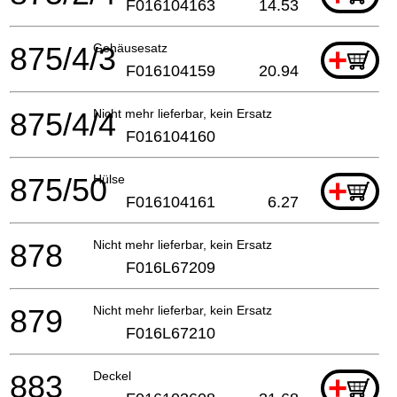
F016104163
14.53
875/4/3
Gehäusesatz
+
F016104159
20.94
875/4/4
Nicht mehr lieferbar, kein Ersatz
F016104160
875/50
Hülse
+
F016104161
6.27
878
Nicht mehr lieferbar, kein Ersatz
F016L67209
879
Nicht mehr lieferbar, kein Ersatz
F016L67210
883
Deckel
+