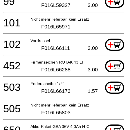
99
+
F016L59327
3.00
101
Nicht mehr lieferbar, kein Ersatz
F016L65971
102
Vordrossel
+
F016L66111
3.00
452
Firmenzeichen ROTAK 43 LI
+
F016L66288
3.00
503
Federscheibe 1/2"
+
F016L66173
1.57
505
Nicht mehr lieferbar, kein Ersatz
F016L65803
Akku-Paket GBA 36V 4,0Ah H-C