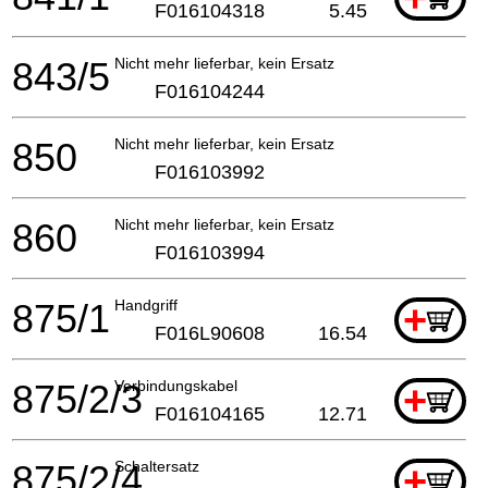
F016104318
5.45
843/5
Nicht mehr lieferbar, kein Ersatz
F016104244
850
Nicht mehr lieferbar, kein Ersatz
F016103992
860
Nicht mehr lieferbar, kein Ersatz
F016103994
875/1
Handgriff
+
F016L90608
16.54
875/2/3
Verbindungskabel
+
F016104165
12.71
875/2/4
Schaltersatz
+