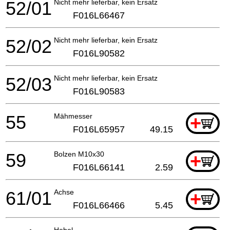
52/01
Nicht mehr lieferbar, kein Ersatz
F016L66467
52/02
Nicht mehr lieferbar, kein Ersatz
F016L90582
52/03
Nicht mehr lieferbar, kein Ersatz
F016L90583
55
Mähmesser
+
F016L65957
49.15
59
Bolzen M10x30
+
F016L66141
2.59
61/01
Achse
+
F016L66466
5.45
Hebel