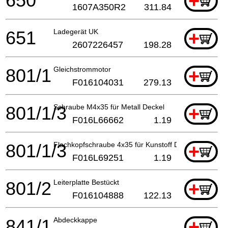
650
+
1607A350R2
311.84
651
Ladegerät UK
+
2607226457
198.28
801/1
Gleichstrommotor
+
F016104031
279.13
801/1/3
Schraube M4x35 für Metall Deckel
+
F016L66662
1.19
801/1/3
Flachkopfschraube 4x35 für Kunstoff Deckel
+
F016L69251
1.19
801/2
Leiterplatte Bestückt
+
F016104888
122.13
841/1
Abdeckkappe
+