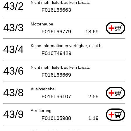
43/2
Nicht mehr lieferbar, kein Ersatz
F016L66663
43/3
Motorhaube
+
F016L66779
18.69
43/4
Keine Informationen verfügbar, nicht bestellbar
F016T49429
43/6
Nicht mehr lieferbar, kein Ersatz
F016L66669
43/8
Auslösehebel
+
F016L66107
2.59
43/9
Arretierung
+
F016L65988
1.19