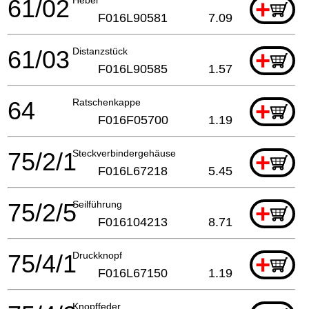
61/02
+
F016L90581
7.09
61/03
Distanzstück
+
F016L90585
1.57
64
Ratschenkappe
+
F016F05700
1.19
75/2/1
Steckverbindergehäuse
+
F016L67218
5.45
75/2/5
Seilführung
+
F016104213
8.71
75/4/1
Druckknopf
+
F016L67150
1.19
Knopffeder