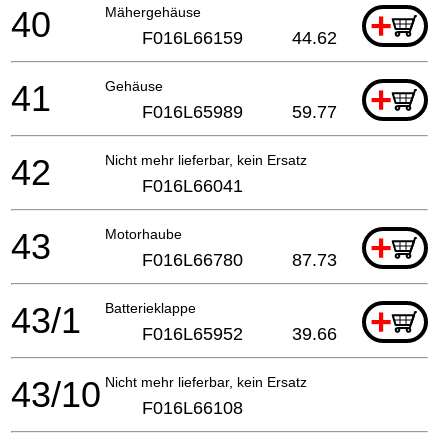
40
Mähergehäuse
+
F016L66159
44.62
41
Gehäuse
+
F016L65989
59.77
42
Nicht mehr lieferbar, kein Ersatz
F016L66041
43
Motorhaube
+
F016L66780
87.73
43/1
Batterieklappe
+
F016L65952
39.66
43/10
Nicht mehr lieferbar, kein Ersatz
F016L66108