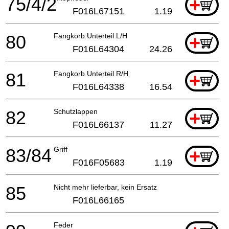
75/4/2
+
F016L67151
1.19
80
Fangkorb Unterteil L/H
+
F016L64304
24.26
81
Fangkorb Unterteil R/H
+
F016L64338
16.54
82
Schutzlappen
+
F016L66137
11.27
83/84
Griff
+
F016F05683
1.19
85
Nicht mehr lieferbar, kein Ersatz
F016L66165
Feder