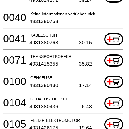
0040
Keine Informationen verfügbar, nicht bestellbar
4931380758
0041
KABELSCHUH
+
4931380763
30.15
0071
TRANSPORTKOFFER
+
4931415355
35.82
0100
GEHAEUSE
+
4931380430
17.14
0104
GEHAEUSEDECKEL
+
4931380436
6.43
0105
FELD F. ELEKTROMOTOR
+
4931426175
19.64