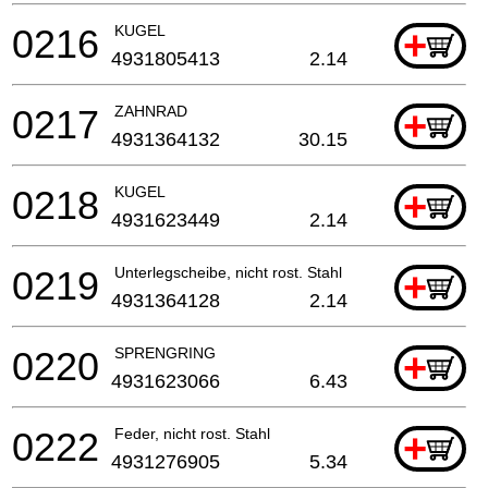
0216
KUGEL
+
4931805413
2.14
0217
ZAHNRAD
+
4931364132
30.15
0218
KUGEL
+
4931623449
2.14
0219
Unterlegscheibe, nicht rost. Stahl
+
4931364128
2.14
0220
SPRENGRING
+
4931623066
6.43
0222
Feder, nicht rost. Stahl
+
4931276905
5.34