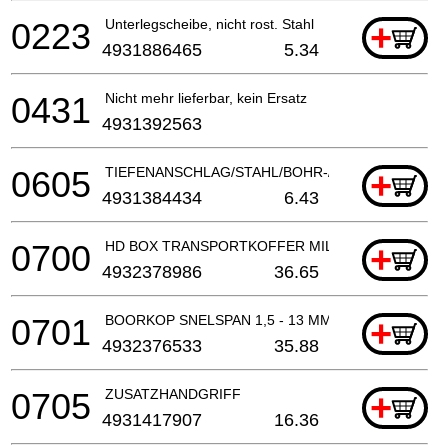
0223
Unterlegscheibe, nicht rost. Stahl
+
4931886465
5.34
0431
Nicht mehr lieferbar, kein Ersatz
4931392563
0605
TIEFENANSCHLAG/STAHL/BOHR-/KOMBIHAMMER
+
4931384434
6.43
0700
HD BOX TRANSPORTKOFFER MILWAUKEE (MAAT 1
+
4932378986
36.65
0701
BOORKOP SNELSPAN 1,5 - 13 MM, 1/2" X 20 MET V
+
4932376533
35.88
0705
ZUSATZHANDGRIFF
+
4931417907
16.36