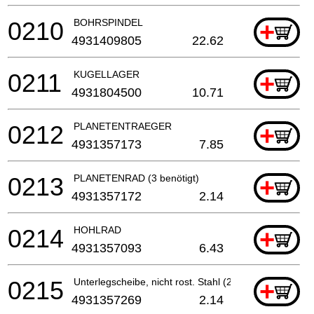
0210
BOHRSPINDEL
+
4931409805
22.62
0211
KUGELLAGER
+
4931804500
10.71
0212
PLANETENTRAEGER
+
4931357173
7.85
0213
PLANETENRAD (3 benötigt)
+
4931357172
2.14
0214
HOHLRAD
+
4931357093
6.43
0215
Unterlegscheibe, nicht rost. Stahl (2 benötigt)
+
4931357269
2.14