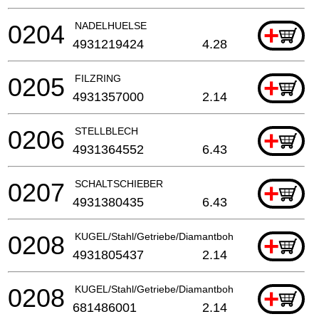
0204
NADELHUELSE
+
4931219424
4.28
0205
FILZRING
+
4931357000
2.14
0206
STELLBLECH
+
4931364552
6.43
0207
SCHALTSCHIEBER
+
4931380435
6.43
0208
KUGEL/Stahl/Getriebe/Diamantbohrmaschine
+
4931805437
2.14
0208
KUGEL/Stahl/Getriebe/Diamantbohrmaschine
+
681486001
2.14