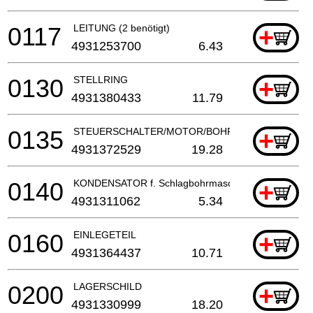
0117
LEITUNG (2 benötigt)
+
4931253700
6.43
0130
STELLRING
+
4931380433
11.79
0135
STEUERSCHALTER/MOTOR/BOHRHAMMER
+
4931372529
19.28
0140
KONDENSATOR f. Schlagbohrmaschine
+
4931311062
5.34
0160
EINLEGETEIL
+
4931364437
10.71
0200
LAGERSCHILD
+
4931330999
18.20