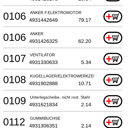
0106
ANKER F.ELEKTROMOTOR
+
4931442649
79.17
0106
ANKER
+
4931426325
62.20
0107
VENTILATOR
+
4931330633
5.34
0108
KUGELLAGER/ELEKTROWERKZEUG
+
4931902888
10.71
0109
Unterlegscheibe, nicht rost. Stahl
+
4931621834
2.14
0112
GUMMIBUCHSE
+
4931306351
2.14