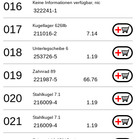
016
Keine Informationen verfügbar, nicht bestellbar
322241-1
017
Kugellager 626llb
+
211016-2
7.14
018
Unterlegscheibe 6
+
253726-5
1.19
019
Zahnrad 89
+
221987-5
66.76
020
Stahlkugel 7.1
+
216009-4
1.19
021
Stahlkugel 7.1
+
216009-4
1.19