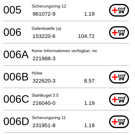
005
Sicherungsring 12
+
961072-9
1.19
006
Gelenkwelle (a)
+
153220-6
104.72
006A
Keine Informationen verfügbar, nicht bestellbar
221988-3
006B
Hülse
+
322620-3
8.57
006C
Stahlkugel 3.5
+
216040-0
1.19
006D
Sicherungsring 11
+
231951-8
1.19