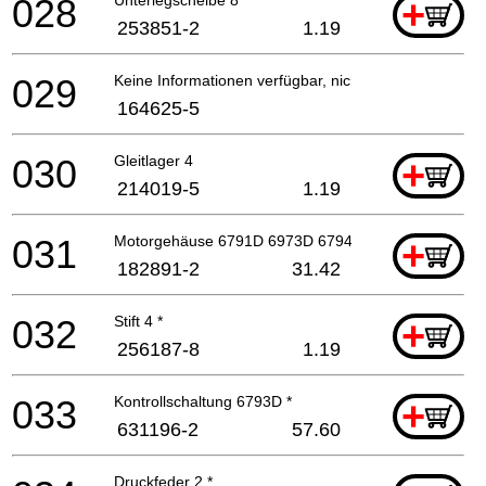
028
+
253851-2
1.19
029
Keine Informationen verfügbar, nicht bestellbar
164625-5
030
Gleitlager 4
+
214019-5
1.19
031
Motorgehäuse 6791D 6973D 6794D *
+
182891-2
31.42
032
Stift 4 *
+
256187-8
1.19
033
Kontrollschaltung 6793D *
+
631196-2
57.60
Druckfeder 2 *