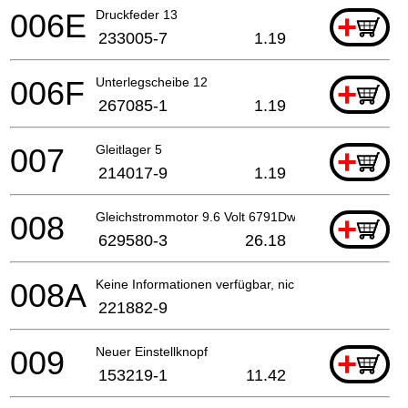
006E
Druckfeder 13
+
233005-7
1.19
006F
Unterlegscheibe 12
+
267085-1
1.19
007
Gleitlager 5
+
214017-9
1.19
008
Gleichstrommotor 9.6 Volt 6791Dw *
+
629580-3
26.18
008A
Keine Informationen verfügbar, nicht bestellbar
221882-9
009
Neuer Einstellknopf
+
153219-1
11.42