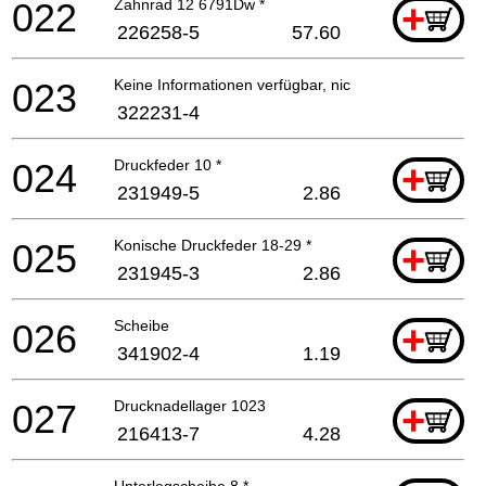
022
Zahnrad 12 6791Dw *
+
226258-5
57.60
023
Keine Informationen verfügbar, nicht bestellbar
322231-4
024
Druckfeder 10 *
+
231949-5
2.86
025
Konische Druckfeder 18-29 *
+
231945-3
2.86
026
Scheibe
+
341902-4
1.19
027
Drucknadellager 1023
+
216413-7
4.28
Unterlegscheibe 8 *