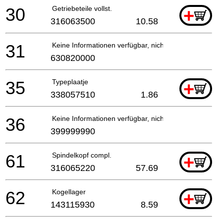
30
Getriebeteile vollst.
+
316063500
10.58
31
Keine Informationen verfügbar, nicht bestellbar
630820000
35
Typeplaatje
+
338057510
1.86
36
Keine Informationen verfügbar, nicht bestellbar
399999990
61
Spindelkopf compl.
+
316065220
57.69
62
Kogellager
+
143115930
8.59