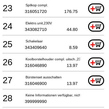
23
Spilkop compl.
+
316051720
176.75
24
Elektro.unit,230V
+
343082710
44.80
25
Schakelaar
+
343409640
8.59
26
Koolborstelhouder compl. uitsch.,230V
+
316046890
13.97
27
Bürstenset ausschalten
+
316046900
13.97
28
Keine Informationen verfügbar, nicht bestellbar
399999990