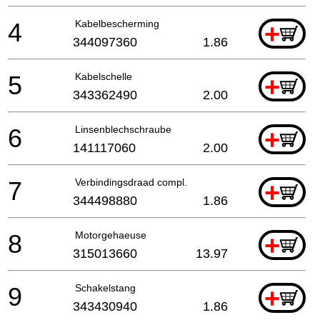
4
Kabelbescherming
+
344097360
1.86
5
Kabelschelle
+
343362490
2.00
6
Linsenblechschraube
+
141117060
2.00
7
Verbindingsdraad compl.
+
344498880
1.86
8
Motorgehaeuse
+
315013660
13.97
9
Schakelstang
+
343430940
1.86