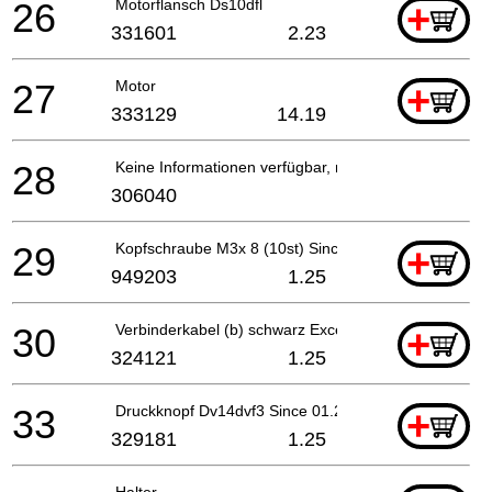
26
Motorflansch Ds10dfl
+
331601
2.23
27
Motor
+
333129
14.19
28
Keine Informationen verfügbar, nicht bestellbar
306040
29
Kopfschraube M3x 8 (10st) Since 9.2012 For Europe
+
949203
1.25
30
Verbinderkabel (b) schwarz Except For Europe(till
+
324121
1.25
33
Druckknopf Dv14dvf3 Since 01.2008
+
329181
1.25
Halter