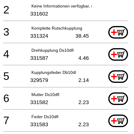
2
Keine Informationen verfügbar, nicht bestellbar
331602
3
Komplette Rutschkupplung
+
331324
38.45
4
Drehkupplung Ds10dfl
+
331587
4.46
5
Kupplungsfeder Db10dl
+
329579
2.14
6
Mutter Ds10dfl
+
331582
2.23
7
Feder Ds10dfl
+
331583
2.23