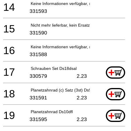
14
Keine Informationen verfügbar, nicht bestellbar
331593
15
Nicht mehr lieferbar, kein Ersatz
331590
16
Keine Informationen verfügbar, nicht bestellbar
331588
17
Schrauben Set Ds18dsal
+
330579
2.23
18
Planetzahnrad (c) Satz (3st) Ds9dva/ds10dv2/ds12d
+
331591
2.23
19
Planetzahnrad Ds10dfl
+
331595
2.23