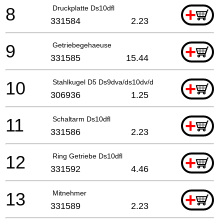
8
Druckplatte Ds10dfl
+
331584
2.23
9
Getriebegehaeuse
+
331585
15.44
10
Stahlkugel D5 Ds9dva/ds10dv/dv2/ Ds12dva/ds13dv2/
+
306936
1.25
11
Schaltarm Ds10dfl
+
331586
2.23
12
Ring Getriebe Ds10dfl
+
331592
4.46
13
Mitnehmer
+
331589
2.23