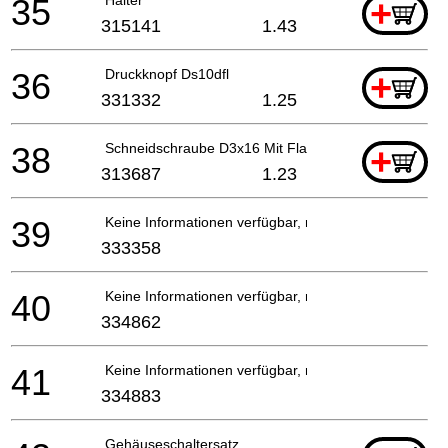
35
+
315141
1.43
36
Druckknopf Ds10dfl
+
331332
1.25
38
Schneidschraube D3x16 Mit Flansch (schwarz) Dv18d
+
313687
1.23
39
Keine Informationen verfügbar, nicht bestellbar
333358
40
Keine Informationen verfügbar, nicht bestellbar
334862
41
Keine Informationen verfügbar, nicht bestellbar
334883
Gehäuseschaltersatz