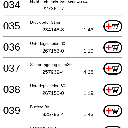
034
Nicht mehr lieferbar, kein Ersatz
227360-7
035
Druckfeder 31mm
+
234148-8
1.43
036
Unterlegscheibe 30
+
267153-0
1.19
037
Sicherungsring spiro30
+
257932-4
4.28
038
Unterlegscheibe 30
+
267153-0
1.19
039
Buchse 9b
+
325783-4
1.43
Schlagstück "b"