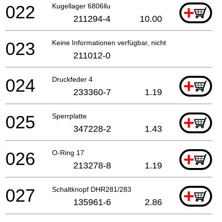
022
Kugellager 6806llu
+
211294-4
10.00
023
Keine Informationen verfügbar, nicht bestellbar
211012-0
024
Druckfeder 4
+
233360-7
1.19
025
Sperrplatte
+
347228-2
1.43
026
O-Ring 17
+
213278-8
1.19
027
Schaltknopf DHR281/283
+
135961-6
2.86