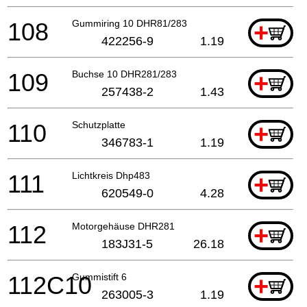
108
Gummiring 10 DHR81/283
+
422256-9
1.19
109
Buchse 10 DHR281/283
+
257438-2
1.43
110
Schutzplatte
+
346783-1
1.19
111
Lichtkreis Dhp483
+
620549-0
4.28
112
Motorgehäuse DHR281
+
183J31-5
26.18
112C10
Gummistift 6
+
263005-3
1.19