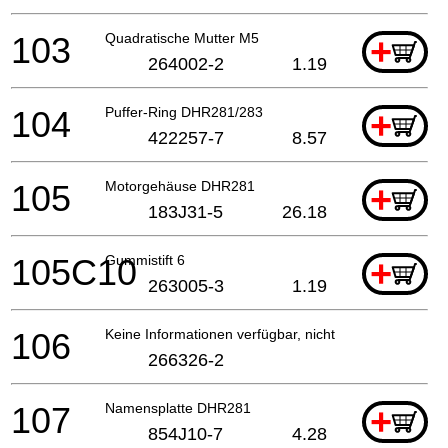
103
Quadratische Mutter M5
+
264002-2
1.19
104
Puffer-Ring DHR281/283
+
422257-7
8.57
105
Motorgehäuse DHR281
+
183J31-5
26.18
105C10
Gummistift 6
+
263005-3
1.19
106
Keine Informationen verfügbar, nicht bestellbar
266326-2
107
Namensplatte DHR281
+
854J10-7
4.28