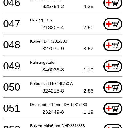
046
+
325784-2
4.28
047
O-Ring 17.5
+
213258-4
2.86
048
Kolben DHR281/283
+
327079-9
8.57
049
Führungstafel
+
346036-8
1.19
050
Kolbenstift Hr2440/50 A
+
324215-8
2.86
051
Druckfeder 14mm DHR281/283
+
232449-8
1.19
Bolzen M4x6mm DHR281/283