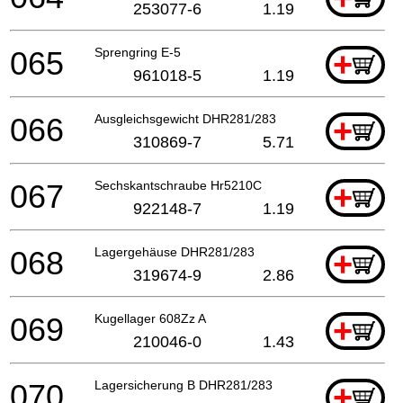
253077-6
1.19
065
Sprengring E-5
+
961018-5
1.19
066
Ausgleichsgewicht DHR281/283
+
310869-7
5.71
067
Sechskantschraube Hr5210C
+
922148-7
1.19
068
Lagergehäuse DHR281/283
+
319674-9
2.86
069
Kugellager 608Zz A
+
210046-0
1.43
070
Lagersicherung B DHR281/283
+