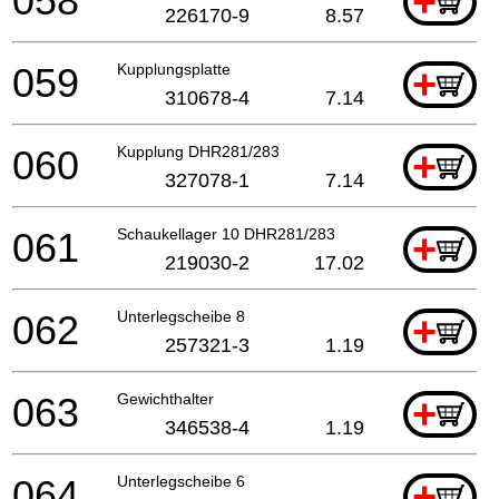
058
+
226170-9
8.57
059
Kupplungsplatte
+
310678-4
7.14
060
Kupplung DHR281/283
+
327078-1
7.14
061
Schaukellager 10 DHR281/283
+
219030-2
17.02
062
Unterlegscheibe 8
+
257321-3
1.19
063
Gewichthalter
+
346538-4
1.19
064
Unterlegscheibe 6
+