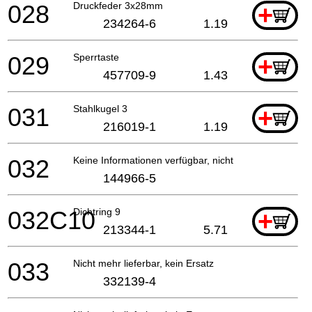
028
Druckfeder 3x28mm
+
234264-6
1.19
029
Sperrtaste
+
457709-9
1.43
031
Stahlkugel 3
+
216019-1
1.19
032
Keine Informationen verfügbar, nicht bestellbar
144966-5
032C10
Dichtring 9
+
213344-1
5.71
033
Nicht mehr lieferbar, kein Ersatz
332139-4