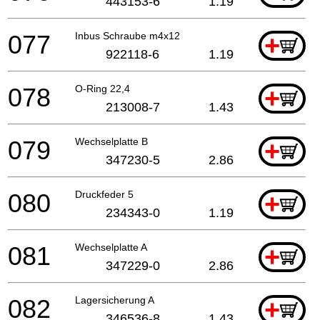
443153-6
1.19
077
Inbus Schraube m4x12
+
922118-6
1.19
078
O-Ring 22,4
+
213008-7
1.43
079
Wechselplatte B
+
347230-5
2.86
080
Druckfeder 5
+
234343-0
1.19
081
Wechselplatte A
+
347229-0
2.86
082
Lagersicherung A
+
346536-8
1.43