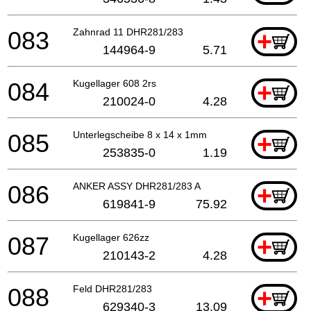
083
Zahnrad 11 DHR281/283
+
144964-9
5.71
084
Kugellager 608 2rs
+
210024-0
4.28
085
Unterlegscheibe 8 x 14 x 1mm
+
253835-0
1.19
086
ANKER ASSY DHR281/283 A
+
619841-9
75.92
087
Kugellager 626zz
+
210143-2
4.28
088
Feld DHR281/283
+
629340-3
13.09