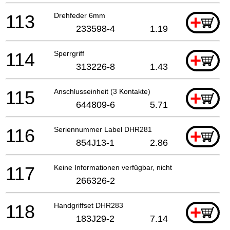
113
Drehfeder 6mm
+
233598-4
1.19
114
Sperrgriff
+
313226-8
1.43
115
Anschlusseinheit (3 Kontakte)
+
644809-6
5.71
116
Seriennummer Label DHR281
+
854J13-1
2.86
117
Keine Informationen verfügbar, nicht bestellbar
266326-2
118
Handgriffset DHR283
+
183J29-2
7.14