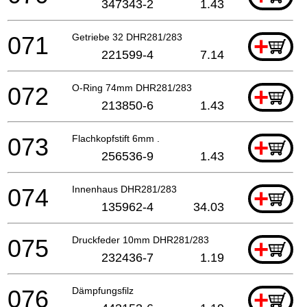
347343-2
1.43
071
Getriebe 32 DHR281/283
+
221599-4
7.14
072
O-Ring 74mm DHR281/283
+
213850-6
1.43
073
Flachkopfstift 6mm .
+
256536-9
1.43
074
Innenhaus DHR281/283
+
135962-4
34.03
075
Druckfeder 10mm DHR281/283
+
232436-7
1.19
076
Dämpfungsfilz
+