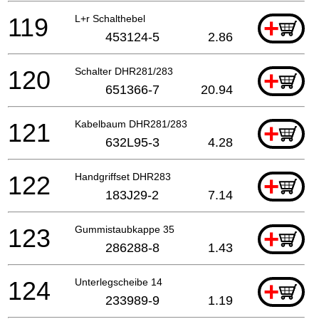
119
L+r Schalthebel
+
453124-5
2.86
120
Schalter DHR281/283
+
651366-7
20.94
121
Kabelbaum DHR281/283
+
632L95-3
4.28
122
Handgriffset DHR283
+
183J29-2
7.14
123
Gummistaubkappe 35
+
286288-8
1.43
124
Unterlegscheibe 14
+
233989-9
1.19