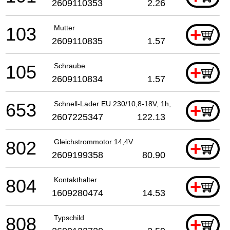
2609110353
2.26
103
Mutter
+
2609110835
1.57
105
Schraube
+
2609110834
1.57
653
Schnell-Lader EU 230/10,8-18V, 1h, AL 30-CV-LI
+
2607225347
122.13
802
Gleichstrommotor 14,4V
+
2609199358
80.90
804
Kontakthalter
+
1609280474
14.53
808
Typschild
+