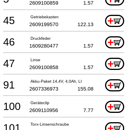
2609100859
1.57
45
Getriebekasten
+
2609199570
122.13
46
Druckfeder
+
1609280477
1.57
47
Linse
+
2609100858
1.57
91
Akku-Paket 14,4V, 4,0Ah, LI
+
2607336973
155.08
100
Geräteclip
+
2609110956
7.77
101
Torx-Linsenschraube
+