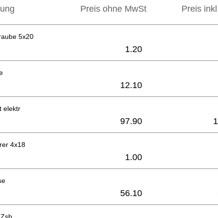
bung
Preis ohne MwSt
Preis ink
raube 5x20
1.20
e
12.10
 elektr
97.90
1
rer 4x18
1.00
se
56.10
 Zsb