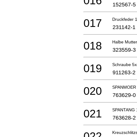
016
152567-5
017
Druckfeder 
231142-1
018
Halbe Mutte
323559-3
019
Schraube 5
911263-2
020
SPANMOER
763629-0
021
SPANTANG 
763628-2
022
Kreuzschlit