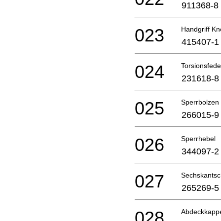
911368-8
023
Handgriff Kn
415407-1
024
Torsionsfede
231618-8
025
Sperrbolzen
266015-9
026
Sperrhebel
344097-2
027
Sechskantsc
265269-5
028
Abdeckkapp