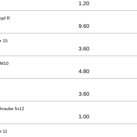
1.20
opf R
9.60
r 15
3.60
 M10
4.80
3.60
hraube 5x12
1.00
e 11