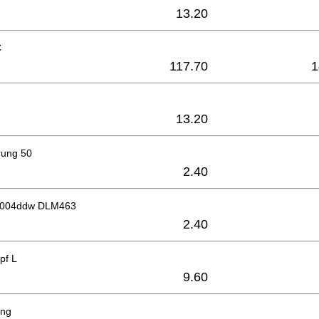
13.20
C
117.70
1
13.20
rung 50
2.40
 6004ddw DLM463
2.40
pf L
9.60
ung