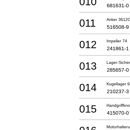
010
681631-0
011
Anker 3612
516508-9
012
Impeller 74
241861-1
013
Lager-Siche
285657-0
014
Kugellager
210237-3
015
Handgriffkno
415070-0
Motorhalter