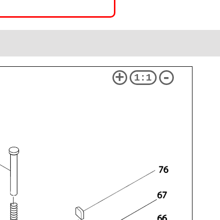
+
-
1:1