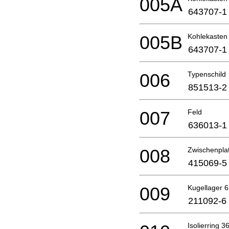
005A
643707-1
005B
Kohlekasten
643707-1
006
Typenschild
851513-2
007
Feld
636013-1
008
Zwischenpla
415069-5
009
Kugellager 
211092-6
Isolierring 