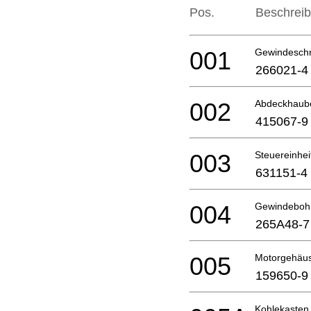
Pos.
Beschrei
001
Gewindesch
266021-4
002
Abdeckhaub
415067-9
003
Steuereinheit
631151-4
004
Gewindeboh
265A48-7
005
Motorgehäu
159650-9
Kohlekasten