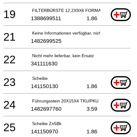
19
FILTERBÜRSTE 12,2X9X6 FORMATE.SCHL.PK
+
1388699511
1.86
21
Keine Informationen verfügbar, nicht bestellbar
1482699525
22
Nicht mehr lieferbar, kein Ersatz
341111630
23
Scheibe
+
141150130
1.86
24
Führungsstein 20X15X4 TKU/PKU
+
1482697760
3.59
25
Scheibe Zn5Bk
+
141150970
1.86