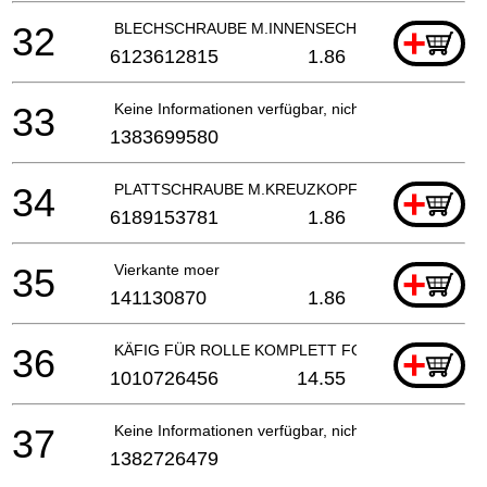
32
BLECHSCHRAUBE M.INNENSECHSKANT
+
6123612815
1.86
33
Keine Informationen verfügbar, nicht bestellbar
1383699580
34
PLATTSCHRAUBE M.KREUZKOPF 5X20 VERZ./PLA
+
6189153781
1.86
35
Vierkante moer
+
141130870
1.86
36
KÄFIG FÜR ROLLE KOMPLETT FORMAT SCH.920
+
1010726456
14.55
37
Keine Informationen verfügbar, nicht bestellbar
1382726479