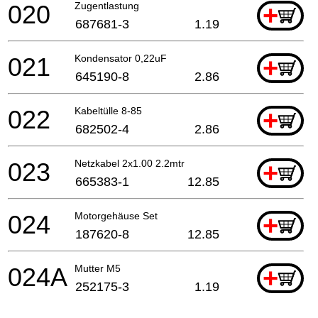
020
Zugentlastung
+
687681-3
1.19
021
Kondensator 0,22uF
+
645190-8
2.86
022
Kabeltülle 8-85
+
682502-4
2.86
023
Netzkabel 2x1.00 2.2mtr
+
665383-1
12.85
024
Motorgehäuse Set
+
187620-8
12.85
024A
Mutter M5
+
252175-3
1.19