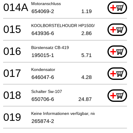
014A
Motoranschluss
+
654069-2
1.19
015
KOOLBORSTELHOUDR HP1500/2040 A
+
643936-6
2.86
016
Bürstensatz CB-419
+
195015-1
5.71
017
Kondensator
+
646047-6
4.28
018
Schalter Sw-107
+
650706-6
24.87
019
Keine Informationen verfügbar, nicht bestellbar
265874-2