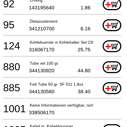
92
O-Ring
+
143195640
1.86
95
Distanzelement
+
341210700
6.16
124
Kohlebuerste m.Kohlehalter Set 230V
+
316067170
25.75
880
Tube vet 100 gr.
+
344130920
44.80
885
Fett Tube 50 gr. SF 011 1,8oz
+
344130560
38.40
1001
Keine Informationen verfügbar, nicht bestellbar
338506170
Kabel m. Kabeldoorvoer