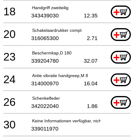
18
Handgriff zweiteilig
+
343439030
12.35
20
Schakelaardrukker compl.
+
316065300
2.71
23
Beschermkap,D 180
+
339204780
32.07
24
Antie vibratie handgreep,M 8
+
314000970
16.04
26
Schenkelfeder
+
342022040
1.86
30
Keine Informationen verfügbar, nicht bestellbar
339011970