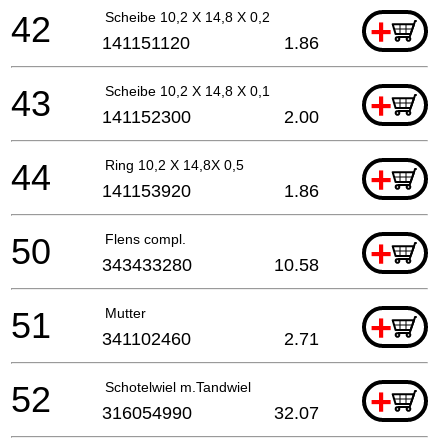
42
Scheibe 10,2 X 14,8 X 0,2
+
141151120
1.86
43
Scheibe 10,2 X 14,8 X 0,1
+
141152300
2.00
44
Ring 10,2 X 14,8X 0,5
+
141153920
1.86
50
Flens compl.
+
343433280
10.58
51
Mutter
+
341102460
2.71
52
Schotelwiel m.Tandwiel
+
316054990
32.07