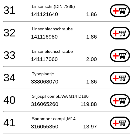
31
Linsenschr.(DIN 7985)
+
141121640
1.86
32
Linsenblechschraube
+
141116980
1.86
33
Linsenblechschraube
+
141117060
2.00
34
Typeplaatje
+
338068070
1.86
40
Slijpspil compl.,WA M14 D180
+
316065260
119.88
41
Spanmoer compl.,M14
+
316055350
13.97