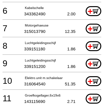
6
Kabelschelle
+
343362490
2.00
7
Motorgehaeuse
+
315013790
12.35
8
Luchtgeleidingsschijf
+
339151180
1.86
9
Luchtgeleidingsschijf
+
339151200
1.86
10
Elektro.unit m.schakelaar
+
316064540
51.35
11
Groefkogellager,6x19x6
+
143115690
2.71