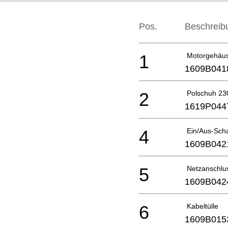
Pos.
Beschreib
1
Motorgehäu
1609B041
2
Polschuh 23
1619P044
4
Ein/Aus-Scha
1609B042
5
Netzanschlu
1609B042
6
Kabeltülle
1609B015