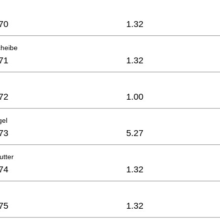
70
1.32
cheibe
71
1.32
72
1.00
gel
73
5.27
utter
74
1.32
h
75
1.32