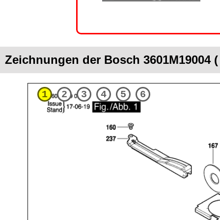
Zeichnungen der Bosch 3601M19004 
1
2
3
4
5
6