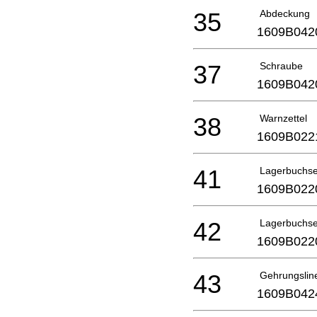
35
Abdeckung
1609B042
37
Schraube
1609B042
38
Warnzettel
1609B022
41
Lagerbuchs
1609B022
42
Lagerbuchs
1609B022
43
Gehrungslin
1609B042