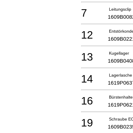
7
Leitungsclip
1609B008
12
Entstörkond
1609B022
13
Kugellager
1609B040
14
Lagerlasche
1619P063
16
Bürstenhalte
1619P062
19
Schraube E
1609B023