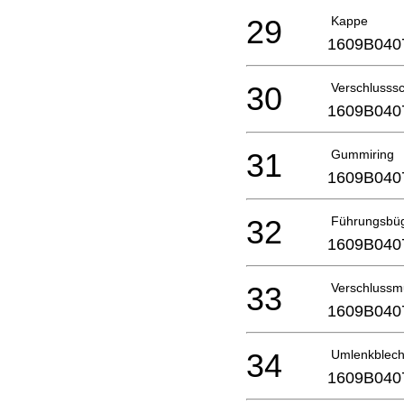
29
Kappe
1609B040
30
Verschlusss
1609B040
31
Gummiring
1609B040
32
Führungsbü
1609B040
33
Verschlussm
1609B040
34
Umlenkblec
1609B040