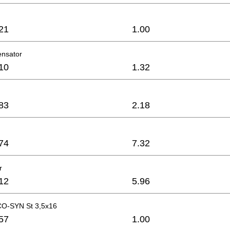
21
1.00
ensator
10
1.32
83
2.18
74
7.32
r
12
5.96
CO-SYN St 3,5x16
57
1.00