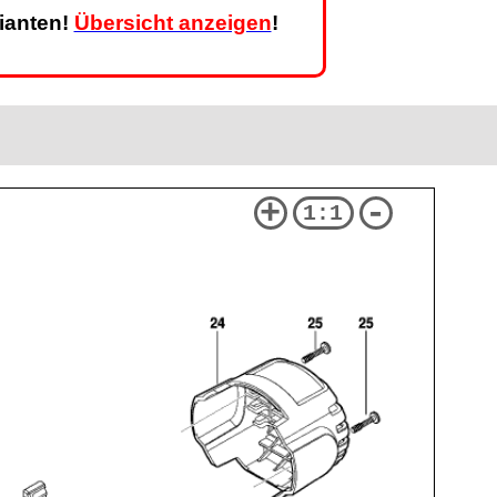
rianten!
Übersicht anzeigen
!
+
-
1:1