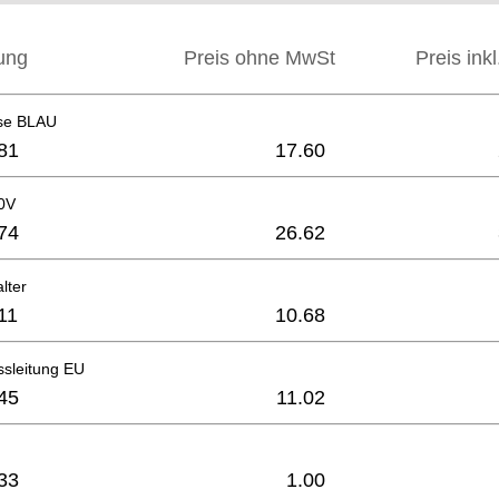
ung
Preis ohne MwSt
Preis ink
se BLAU
81
17.60
0V
74
26.62
lter
11
10.68
ssleitung EU
45
11.02
33
1.00