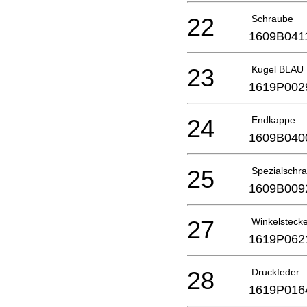
22
Schraube
1609B041
23
Kugel BLAU
1619P002
24
Endkappe
1609B040
25
Spezialschr
1609B009
27
Winkelsteck
1619P062
28
Druckfeder
1619P016