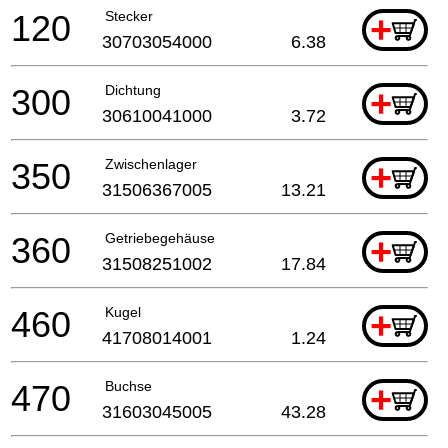
120
Stecker
+
30703054000
6.38
300
Dichtung
+
30610041000
3.72
350
Zwischenlager
+
31506367005
13.21
360
Getriebegehäuse
+
31508251002
17.84
460
Kugel
+
41708014001
1.24
470
Buchse
+
31603045005
43.28