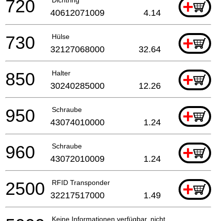
720
+
40612071009
4.14
730
Hülse
+
32127068000
32.64
850
Halter
+
30240285000
12.26
950
Schraube
+
43074010000
1.24
960
Schraube
+
43072010009
1.24
2500
RFID Transponder
+
32217517000
1.49
Keine Informationen verfügbar, nicht bestellbar