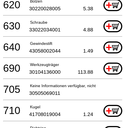
620
Bolzen
+
30220028005
5.38
630
Schraube
+
33022034001
4.88
640
Gewindestift
+
43058002044
1.49
690
Werkzeugträger
+
30104136000
113.88
705
Keine Informationen verfügbar, nicht bestellbar
30505069011
710
Kugel
+
41708019004
1.24
Dichtring