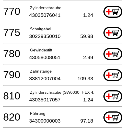
770
Zylinderschraube
+
43035076041
1.24
775
Schaltgabel
+
30229350010
59.98
780
Gewindestift
+
43058008051
2.99
790
Zahnstange
+
33812007004
109.33
810
Zylinderschraube (SW0030, HEX 4, M 5, L 20 MM)
+
43035017057
1.24
820
Führung
+
34300000003
97.18