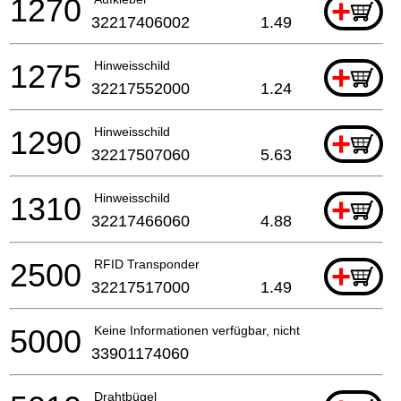
1270
+
32217406002
1.49
1275
Hinweisschild
+
32217552000
1.24
1290
Hinweisschild
+
32217507060
5.63
1310
Hinweisschild
+
32217466060
4.88
2500
RFID Transponder
+
32217517000
1.49
5000
Keine Informationen verfügbar, nicht bestellbar
33901174060
Drahtbügel