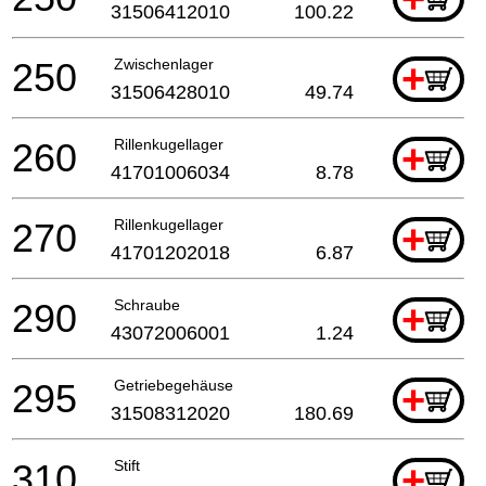
31506412010
100.22
250
Zwischenlager
+
31506428010
49.74
260
Rillenkugellager
+
41701006034
8.78
270
Rillenkugellager
+
41701202018
6.87
290
Schraube
+
43072006001
1.24
295
Getriebegehäuse
+
31508312020
180.69
310
Stift
+