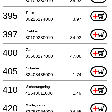
30109230010
34.93
395
Rolle
+
30216174000
3.97
397
Ziehkeil
+
30109230010
34.93
400
Zahnrad
+
33663177000
47.08
405
Scheibe
+
32408435000
1.74
410
Sicherungsring
+
42643011006
1.49
420
Welle, verzahnt
+
33763064000
34.55