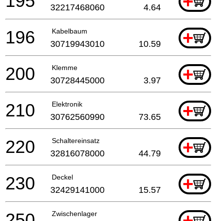
195
+
32217468060
4.64
196
Kabelbaum
+
30719943010
10.59
200
Klemme
+
30728445000
3.97
210
Elektronik
+
30762560990
73.65
220
Schaltereinsatz
+
32816078000
44.79
230
Deckel
+
32429141000
15.57
250
Zwischenlager
+