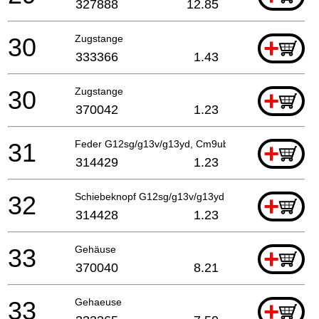
327888
12.85
30
Zugstange
+
333366
1.43
30
Zugstange
+
370042
1.23
31
Feder G12sg/g13v/g13yd, Cm9uby
+
314429
1.23
32
Schiebeknopf G12sg/g13v/g13yd G13sb2/g12sa2, C
+
314428
1.23
33
Gehäuse
+
370040
8.21
33
Gehaeuse
+