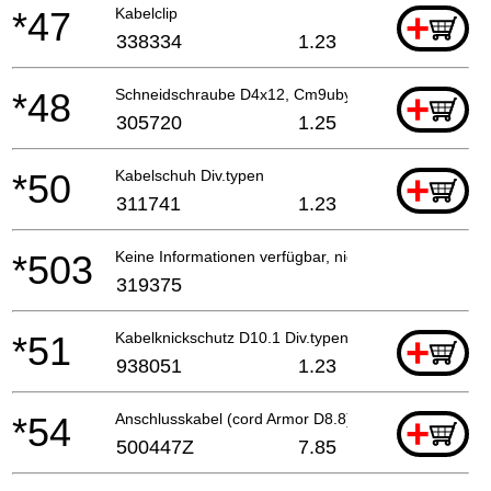
*47
Kabelclip
+
338334
1.23
*48
Schneidschraube D4x12, Cm9uby For Sin,hkg,chn
+
305720
1.25
*50
Kabelschuh Div.typen
+
311741
1.23
*503
Keine Informationen verfügbar, nicht bestellbar
319375
*51
Kabelknickschutz D10.1 Div.typen, C8fshe, C8fse
+
938051
1.23
*54
Anschlusskabel (cord Armor D8.8) For Pan
+
500447Z
7.85