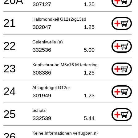
20A
+
307127
1.25
21
Halbmondkeil G12s2/g13sd
+
302047
1.25
22
Gelenkwelle (a)
+
332536
5.00
23
Kopfschraube M5x16 M.federring
+
308386
1.25
24
Ablagebügel G12sr
+
301949
1.23
25
Schutz
+
332539
5.44
26
Keine Informationen verfügbar, nicht bestellbar