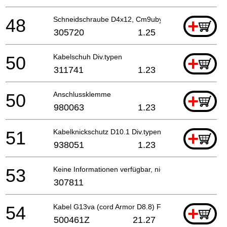
48
Schneidschraube D4x12, Cm9uby For Sin,hkg,chn
+
305720
1.25
50
Kabelschuh Div.typen
+
311741
1.23
50
Anschlussklemme
+
980063
1.23
51
Kabelknickschutz D10.1 Div.typen, C8fshe, C8fse
+
938051
1.23
53
Keine Informationen verfügbar, nicht bestellbar
307811
54
Kabel G13va (cord Armor D8.8) For Gbr (110v)
+
500461Z
21.27