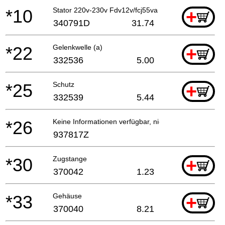
*10
Stator 220v-230v Fdv12v/fcj55va Neue Art.nr.34022
+
340791D
31.74
*22
Gelenkwelle (a)
+
332536
5.00
*25
Schutz
+
332539
5.44
*26
Keine Informationen verfügbar, nicht bestellbar
937817Z
*30
Zugstange
+
370042
1.23
*33
Gehäuse
+
370040
8.21