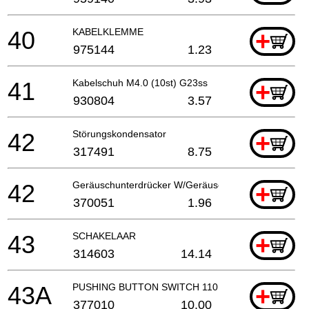
40
KABELKLEMME
+
975144
1.23
41
Kabelschuh M4.0 (10st) G23ss
+
930804
3.57
42
Störungskondensator
+
317491
8.75
42
Geräuschunterdrücker W/Geräuschunterdrücker Ban
+
370051
1.96
43
SCHAKELAAR
+
314603
14.14
43A
PUSHING BUTTON SWITCH 110 VOLT
+
377010
10.00