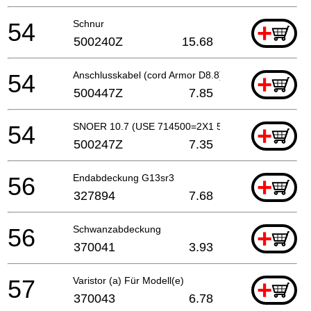
54
Schnur
+
500240Z
15.68
54
Anschlusskabel (cord Armor D8.8) For Pan
+
500447Z
7.85
54
SNOER 10.7 (USE 714500=2X1 5M)
+
500247Z
7.35
56
Endabdeckung G13sr3
+
327894
7.68
56
Schwanzabdeckung
+
370041
3.93
57
Varistor (a) Für Modell(e)
+
370043
6.78