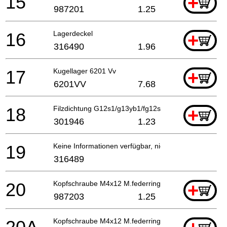
15
+
987201
1.25
16
Lagerdeckel
+
316490
1.96
17
Kugellager 6201 Vv
+
6201VV
7.68
18
Filzdichtung G12s1/g13yb1/fg12sa2 G13v/g13yd
+
301946
1.23
19
Keine Informationen verfügbar, nicht bestellbar
316489
20
Kopfschraube M4x12 M.federring Selbstsichernd
+
987203
1.25
Kopfschraube M4x12 M.federring Selbstsichernd