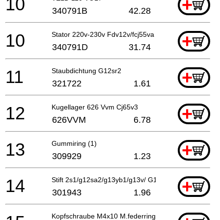
10
+
340791B
42.28
10
Stator 220v-230v Fdv12v/fcj55va Neue Art.nr.34022
+
340791D
31.74
11
Staubdichtung G12sr2
+
321722
1.61
12
Kugellager 626 Vvm Cj65v3
+
626VVM
6.78
13
Gummiring (1)
+
309929
1.23
14
Stift 2s1/g12sa2/g13yb1/g13v/ G13yd/g13sb2/g15yc/
+
301943
1.96
Kopfschraube M4x10 M.federring Selbstsichernd