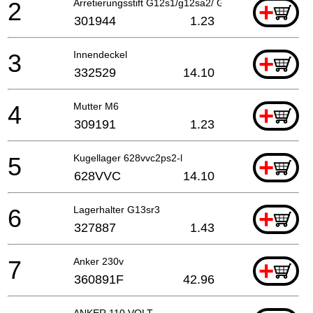
2
Arretierungsstift G12s1/g12sa2/ G13yb1/g13v/g13yd
+
301944
1.23
3
Innendeckel
+
332529
14.10
4
Mutter M6
+
309191
1.23
5
Kugellager 628vvc2ps2-l
+
628VVC
14.10
6
Lagerhalter G13sr3
+
327887
1.43
7
Anker 230v
+
360891F
42.96
ANKER 110 VOLT