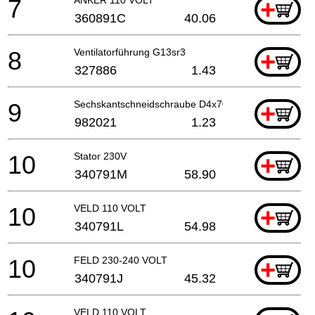
7
+
360891C
40.06
8
Ventilatorführung G13sr3
+
327886
1.43
9
Sechskantschneidschraube D4x70, Cm5sb
+
982021
1.23
10
Stator 230V
+
340791M
58.90
10
VELD 110 VOLT
+
340791L
54.98
10
FELD 230-240 VOLT
+
340791J
45.32
VELD 110 VOLT