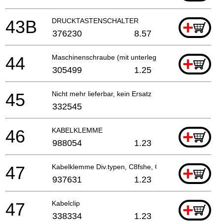
43B
DRUCKTASTENSCHALTER
+
376230
8.57
44
Maschinenschraube (mit unterlegscheibe) M3.5x6
+
305499
1.25
45
Nicht mehr lieferbar, kein Ersatz
332545
46
KABELKLEMME
+
988054
1.23
47
Kabelklemme Div.typen, C8fshe, Cm5sb, C8fse
+
937631
1.23
47
Kabelclip
+
338334
1.23