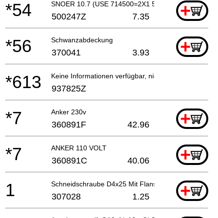
*54
SNOER 10.7 (USE 714500=2X1 5M)
+
500247Z
7.35
*56
Schwanzabdeckung
+
370041
3.93
*613
Keine Informationen verfügbar, nicht bestellbar
937825Z
*7
Anker 230v
+
360891F
42.96
*7
ANKER 110 VOLT
+
360891C
40.06
1
Schneidschraube D4x25 Mit Flansch (schwarz), H41
+
307028
1.25