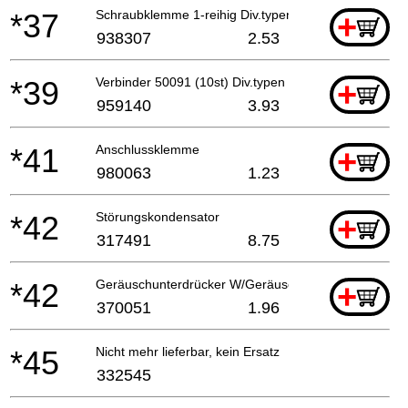
*37
Schraubklemme 1-reihig Div.typen Till 10.1999 For
+
938307
2.53
*39
Verbinder 50091 (10st) Div.typen
+
959140
3.93
*41
Anschlussklemme
+
980063
1.23
*42
Störungskondensator
+
317491
8.75
*42
Geräuschunterdrücker W/Geräuschunterdrücker Ban
+
370051
1.96
*45
Nicht mehr lieferbar, kein Ersatz
332545