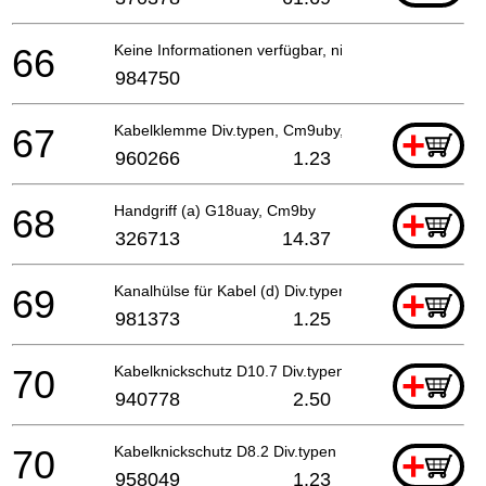
66
Keine Informationen verfügbar, nicht bestellbar
984750
67
Kabelklemme Div.typen, Cm9uby, G23ss
+
960266
1.23
68
Handgriff (a) G18uay, Cm9by
+
326713
14.37
69
Kanalhülse für Kabel (d) Div.typen, Cm9uby, G23ss
+
981373
1.25
70
Kabelknickschutz D10.7 Div.typen, Cm9by, H41mb, G
+
940778
2.50
70
Kabelknickschutz D8.2 Div.typen H41mb, G23ss
+
958049
1.23