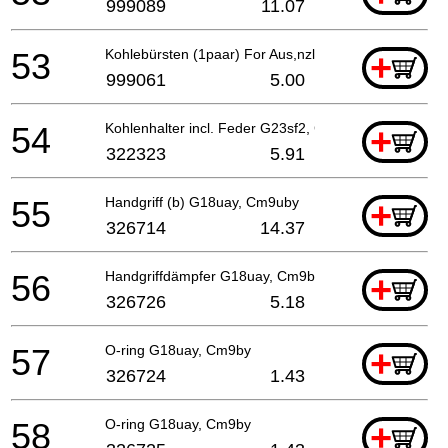
999089
11.07
53
Kohlebürsten (1paar) For Aus,nzl,gbr,nor,swe,den,
+
999061
5.00
54
Kohlenhalter incl. Feder G23sf2, Cm9by
+
322323
5.91
55
Handgriff (b) G18uay, Cm9uby
+
326714
14.37
56
Handgriffdämpfer G18uay, Cm9by
+
326726
5.18
57
O-ring G18uay, Cm9by
+
326724
1.43
58
O-ring G18uay, Cm9by
+