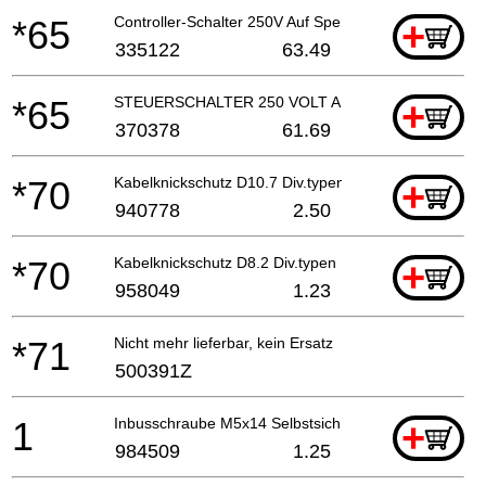
*65
Controller-Schalter 250V Auf Sperrtyp
+
335122
63.49
*65
STEUERSCHALTER 250 VOLT AUS/SPERREN
+
370378
61.69
*70
Kabelknickschutz D10.7 Div.typen, Cm9by, H41mb, G
+
940778
2.50
*70
Kabelknickschutz D8.2 Div.typen H41mb, G23ss
+
958049
1.23
*71
Nicht mehr lieferbar, kein Ersatz
500391Z
1
Inbusschraube M5x14 Selbstsich., Cm9uby
+
984509
1.25