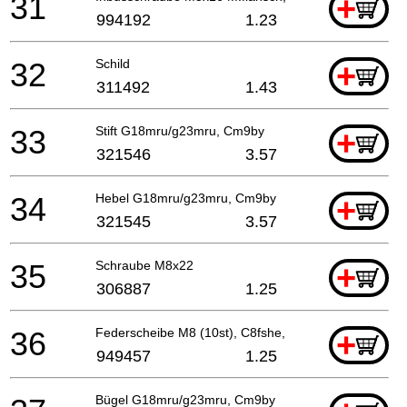
31
+
994192
1.23
32
Schild
+
311492
1.43
33
Stift G18mru/g23mru, Cm9by
+
321546
3.57
34
Hebel G18mru/g23mru, Cm9by
+
321545
3.57
35
Schraube M8x22
+
306887
1.25
36
Federscheibe M8 (10st), C8fshe, Cm9by, C8fse
+
949457
1.25
Bügel G18mru/g23mru, Cm9by