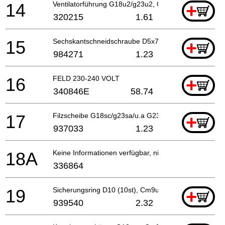
14
Ventilatorführung G18u2/g23u2, Cm9uby
+
320215
1.61
15
Sechskantschneidschraube D5x75, Cm9uby
+
984271
1.23
16
FELD 230-240 VOLT
+
340846E
58.74
17
Filzscheibe G18sc/g23sa/u.a G23ss
+
937033
1.23
18A
Keine Informationen verfügbar, nicht bestellbar
336864
19
Sicherungsring D10 (10st), Cm9uby, Cg18dl Till 12
+
939540
2.32