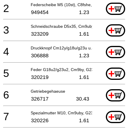
2
Federscheibe M5 (10st), C8fshe, C8fse
+
949454
1.23
3
Schneidschraube D5x35, Cm9uby, G23ss
+
323209
1.61
4
Druckknopf Cm12y/g18u/g23u u.a G18u2/g23u2, Cm
+
306888
1.23
5
Feder G18u2/g23u2, Cm9by, G23ss
+
320219
1.61
6
Getriebegehaeuse
+
326717
30.43
7
Spezialmutter M10, Cm9uby, G23ss
+
320226
1.61