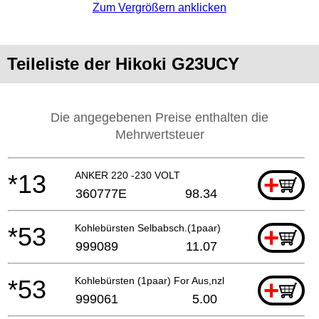
Zum Vergrößern anklicken
Teileliste der Hikoki G23UCY
Die angegebenen Preise enthalten die
Mehrwertsteuer
*13
ANKER 220 -230 VOLT
+
360777E
98.34
*53
Kohlebürsten Selbabsch.(1paar)
+
999089
11.07
*53
Kohlebürsten (1paar) For Aus,nzl,gbr,nor,swe,den,
+
999061
5.00