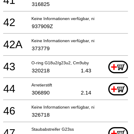
41
316825
42
Keine Informationen verfügbar, nicht bestellbar
937909Z
42A
Keine Informationen verfügbar, nicht bestellbar
373779
43
O-ring G18u2/g23u2, Cm9uby
+
320218
1.43
44
Arretierstift
+
306890
2.14
46
Keine Informationen verfügbar, nicht bestellbar
326718
47
Staubabstreifer G23ss
+