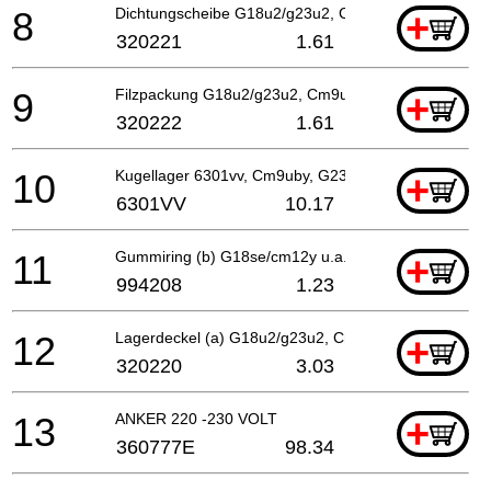
8
Dichtungscheibe G18u2/g23u2, Cm9uby
+
320221
1.61
9
Filzpackung G18u2/g23u2, Cm9uby
+
320222
1.61
10
Kugellager 6301vv, Cm9uby, G23ss
+
6301VV
10.17
11
Gummiring (b) G18se/cm12y u.a. G18u2/g23u2, Cm9
+
994208
1.23
12
Lagerdeckel (a) G18u2/g23u2, Cm9uby
+
320220
3.03
13
ANKER 220 -230 VOLT
+
360777E
98.34