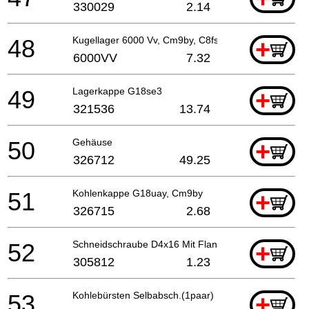
330029
2.14
48
Kugellager 6000 Vv, Cm9by, C8fse, G23ss
+
6000VV
7.32
49
Lagerkappe G18se3
+
321536
13.74
50
Gehäuse
+
326712
49.25
51
Kohlenkappe G18uay, Cm9by
+
326715
2.68
52
Schneidschraube D4x16 Mit Flansch (schwarz), Cm9
+
305812
1.23
53
Kohlebürsten Selbabsch.(1paar)
+