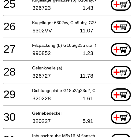
25
+
326723
1.43
26
Kugellager 6302vv, Cm9uby, G23ss
+
6302VV
11.07
27
Filzpackung (b) G18u/g23u u.a. G18u2/g23u2, Cm9u
+
990852
1.23
28
Gelenkwelle (a)
+
326727
11.78
29
Dichtungsplatte G18u2/g23u2, Cm9uby, G23ss
+
320228
1.61
30
Getriebedeckel
+
320227
5.91
Inbusschraube M5x16 M.flansch, Cm9uby, G23ss