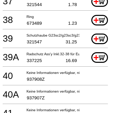
37
+
321544
1.78
38
Ring
+
673489
1.23
39
Schutzhaube G23sc2/g23sc3/g23ua2 Includ.32-38
+
321547
31.25
39A
Radschutz Ass'y Inkl.32-38 für Europa
+
337225
16.69
40
Keine Informationen verfügbar, nicht bestellbar
937908Z
40A
Keine Informationen verfügbar, nicht bestellbar
937907Z
Keine Informationen verfügbar, nicht bestellbar