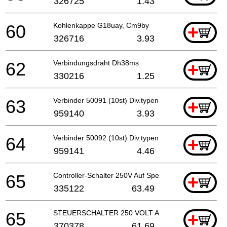
326725
1.43
60
Kohlenkappe G18uay, Cm9by
+
326716
3.93
62
Verbindungsdraht Dh38ms
+
330216
1.25
63
Verbinder 50091 (10st) Div.typen
+
959140
3.93
64
Verbinder 50092 (10st) Div.typen (usa, Can), C8fs
+
959141
4.46
65
Controller-Schalter 250V Auf Sperrtyp
+
335122
63.49
65
STEUERSCHALTER 250 VOLT AUS/SPERREN
+
370378
61.69