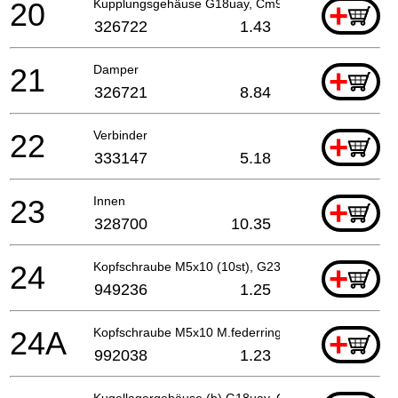
20
Kupplungsgehäuse G18uay, Cm9uby
+
326722
1.43
21
Damper
+
326721
8.84
22
Verbinder
+
333147
5.18
23
Innen
+
328700
10.35
24
Kopfschraube M5x10 (10st), G23ss For Irl
+
949236
1.25
24A
Kopfschraube M5x10 M.federring
+
992038
1.23
Kugellagergehäuse (b) G18uay, Cm9uby