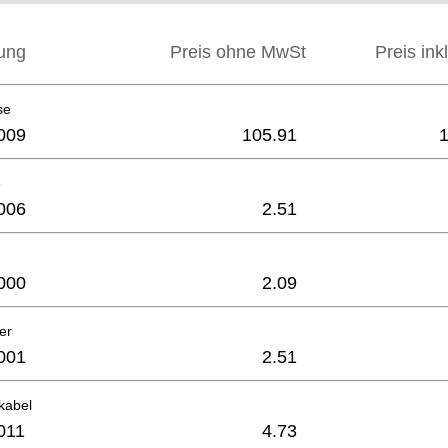
ung
Preis ohne MwSt
Preis ink
se
009
105.91
e
006
2.51
000
2.09
er
001
2.51
kabel
011
4.73