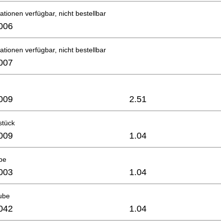
ationen verfügbar, nicht bestellbar
006
ationen verfügbar, nicht bestellbar
007
009
2.51
stück
009
1.04
be
003
1.04
ube
042
1.04