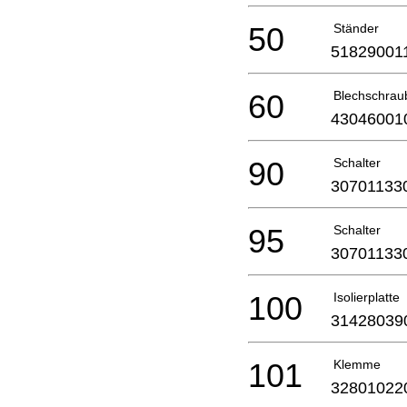
50
Ständer
51829001
60
Blechschrau
43046001
90
Schalter
30701133
95
Schalter
30701133
100
Isolierplatte
31428039
101
Klemme
32801022