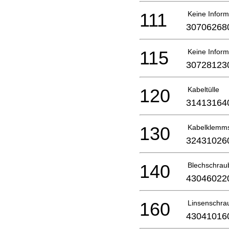
111
Keine Inform
30706268
115
Keine Inform
30728123
120
Kabeltülle
31413164
130
Kabelklemm
32431026
140
Blechschrau
43046022
160
Linsenschra
43041016