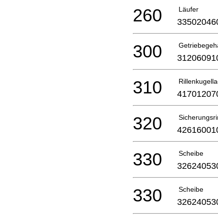
260
Läufer
33502046
300
Getriebegeh
31206091
310
Rillenkugell
41701207
320
Sicherungsr
42616001
330
Scheibe
32624053
330
Scheibe
32624053