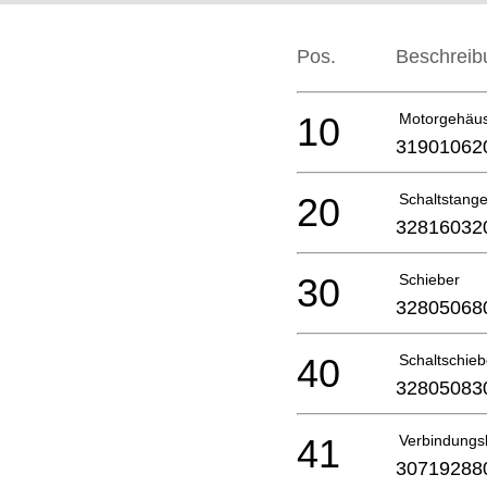
Pos.
Beschreib
10
Motorgehäu
31901062
20
Schaltstang
32816032
30
Schieber
32805068
40
Schaltschieb
32805083
41
Verbindungs
30719288