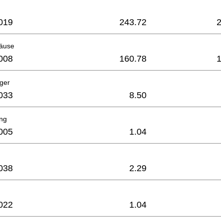
019
243.72
äuse
008
160.78
ager
033
8.50
ing
005
1.04
038
2.29
022
1.04