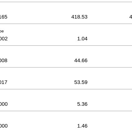
165
418.53
be
002
1.04
008
44.66
017
53.59
000
5.36
000
1.46