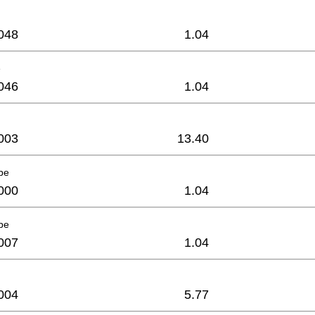
048
1.04
e
046
1.04
003
13.40
be
000
1.04
be
007
1.04
004
5.77