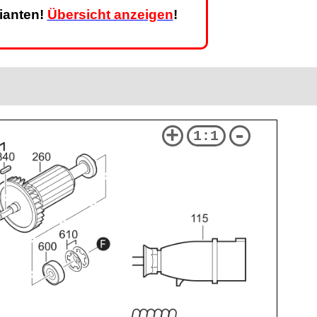
rianten!
Übersicht anzeigen
!
+
-
1:1