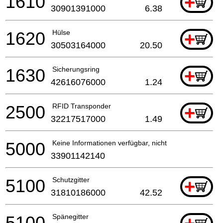
1610
+
30901391000
6.38
1620
Hülse
+
30503164000
20.50
1630
Sicherungsring
+
42616076000
1.24
2500
RFID Transponder
+
32217517000
1.49
5000
Keine Informationen verfügbar, nicht bestellbar
33901142140
5100
Schutzgitter
+
31810186000
42.52
5100
Spänegitter