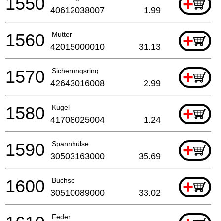
1550
+
40612038007
1.99
1560
Mutter
+
42015000010
31.13
1570
Sicherungsring
+
42643016008
2.99
1580
Kugel
+
41708025004
1.24
1590
Spannhülse
+
30503163000
35.69
1600
Buchse
+
30510089000
33.02
Feder