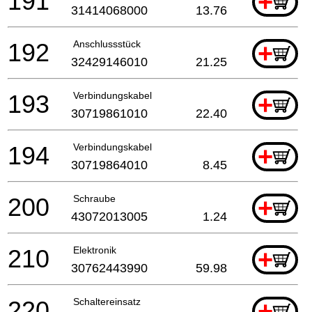
191
+
31414068000
13.76
192
Anschlussstück
+
32429146010
21.25
193
Verbindungskabel
+
30719861010
22.40
194
Verbindungskabel
+
30719864010
8.45
200
Schraube
+
43072013005
1.24
210
Elektronik
+
30762443990
59.98
220
Schaltereinsatz
+