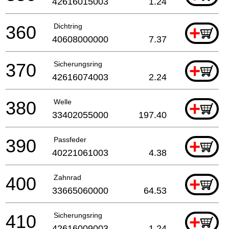
42616015003
1.24
360
Dichtring
+
40608000000
7.37
370
Sicherungsring
+
42616074003
2.24
380
Welle
+
33402055000
197.40
390
Passfeder
+
40221061003
4.38
400
Zahnrad
+
33665060000
64.53
410
Sicherungsring
+
42616009003
1.24