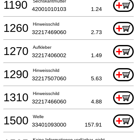
1190
Sechskantmutter
+
42001010103
1.24
1260
Hinweisschild
+
32217469060
2.73
1270
Aufkleber
+
32217406002
1.49
1290
Hinweisschild
+
32217507060
5.63
1310
Hinweisschild
+
32217466060
4.88
1500
Welle
+
33401093000
157.91
Keine Informationen verfügbar, nicht bestellbar