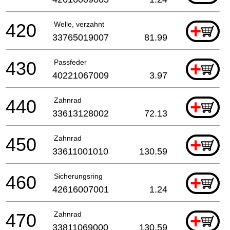
420
Welle, verzahnt
+
33765019007
81.99
430
Passfeder
+
40221067009
3.97
440
Zahnrad
+
33613128002
72.13
450
Zahnrad
+
33611001010
130.59
460
Sicherungsring
+
42616007001
1.24
470
Zahnrad
+
33811069000
130.59