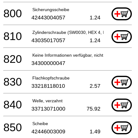
800
Sicherungsscheibe
+
42443004057
1.24
810
Zylinderschraube (SW0030, HEX 4, M 5, L 20 MM)
+
43035017057
1.24
820
Keine Informationen verfügbar, nicht bestellbar
34300000047
830
Flachkopfschraube
+
33218118010
2.57
840
Welle, verzahnt
+
33713071000
75.92
850
Scheibe
+
42446003009
1.49