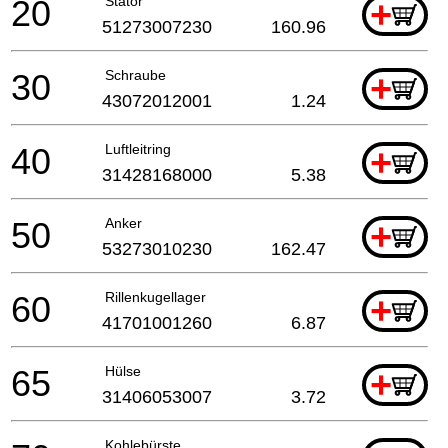
20
Stator
+
51273007230
160.96
30
Schraube
+
43072012001
1.24
40
Luftleitring
+
31428168000
5.38
50
Anker
+
53273010230
162.47
60
Rillenkugellager
+
41701001260
6.87
65
Hülse
+
31406053007
3.72
Kohlebürste