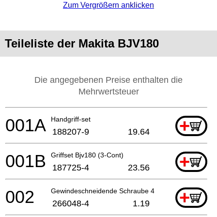
Zum Vergrößern anklicken
Teileliste der Makita BJV180
Die angegebenen Preise enthalten die
Mehrwertsteuer
001A
Handgriff-set
+
188207-9
19.64
001B
Griffset Bjv180 (3-Cont)
+
187725-4
23.56
002
Gewindeschneidende Schraube 4x40
+
266048-4
1.19