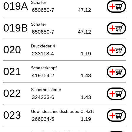
019A
Schalter
+
650650-7
47.12
019B
Schalter
+
650650-7
47.12
020
Druckfeder 4
+
233118-4
1.19
021
Schalterknopf
+
419754-2
1.43
022
Sicherheitsfeder
+
324233-6
1.43
023
Gewindeschneidschraube Ct 4x16
+
266034-5
1.19