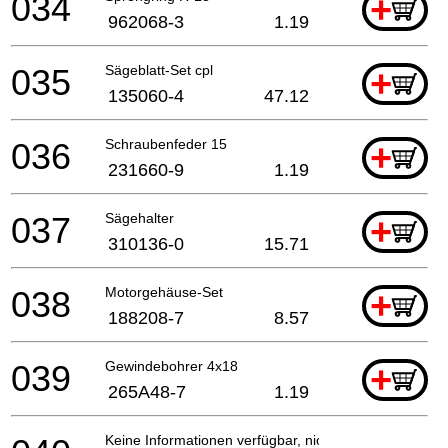
034
+
962068-3
1.19
035
Sägeblatt-Set cpl
+
135060-4
47.12
036
Schraubenfeder 15
+
231660-9
1.19
037
Sägehalter
+
310136-0
15.71
038
Motorgehäuse-Set
+
188208-7
8.57
039
Gewindebohrer 4x18
+
265A48-7
1.19
Keine Informationen verfügbar, nicht bestellbar