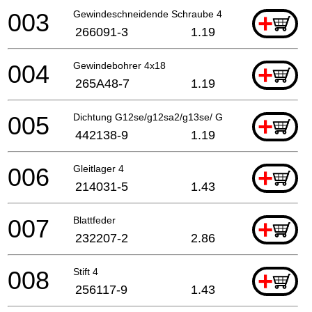
003
Gewindeschneidende Schraube 4x50
+
266091-3
1.19
004
Gewindebohrer 4x18
+
265A48-7
1.19
005
Dichtung G12se/g12sa2/g13se/ G12sb2/g12sa2
+
442138-9
1.19
006
Gleitlager 4
+
214031-5
1.43
007
Blattfeder
+
232207-2
2.86
008
Stift 4
+
256117-9
1.43