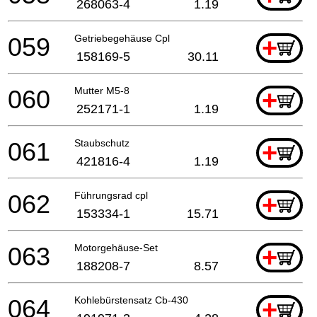
268063-4
1.19
059
Getriebegehäuse Cpl
+
158169-5
30.11
060
Mutter M5-8
+
252171-1
1.19
061
Staubschutz
+
421816-4
1.19
062
Führungsrad cpl
+
153334-1
15.71
063
Motorgehäuse-Set
+
188208-7
8.57
064
Kohlebürstensatz Cb-430
+