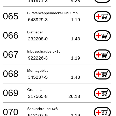
191971-3
4.28
065
Bürstenkappendeckel Dh50mb
+
643929-3
1.19
066
Blattfeder
+
232208-0
1.43
067
Inbusschraube 5x18
+
922226-3
1.19
068
Montageblech
+
345237-5
1.43
069
Grundplatte
+
317565-8
26.18
070
Senkschraube 4x8
+
912107-9
1.19