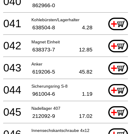
040
862966-0
041
Kohlebürsten/Lagerhalter
+
638504-8
4.28
042
Magnet Einheit
+
638373-7
12.85
043
Anker
+
619206-5
45.82
044
Sicherungsring S-8
+
961004-6
1.19
045
Nadellager 407
+
212092-9
17.02
Innensechskantschraube 4x12