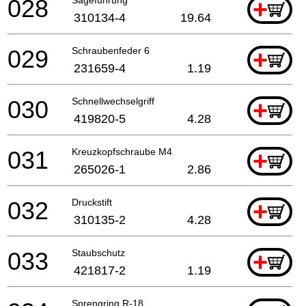
028
+
310134-4
19.64
029
Schraubenfeder 6
+
231659-4
1.19
030
Schnellwechselgriff
+
419820-5
4.28
031
Kreuzkopfschraube M4
+
265026-1
2.86
032
Druckstift
+
310135-2
4.28
033
Staubschutz
+
421817-2
1.19
Sprengring R-18