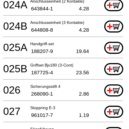
024A
Anschlusseinheit (2 Kontakte)
+
643844-1
4.28
024B
Anschlusseinheit (3 Kontakte)
+
644808-8
4.28
025A
Handgriff-set
+
188207-9
19.64
025B
Griffset Bjv180 (3-Cont)
+
187725-4
23.56
026
Sicherungsstift 4
+
268090-1
2.86
027
Stoppring E-3
+
961017-7
1.19
Sägeführung