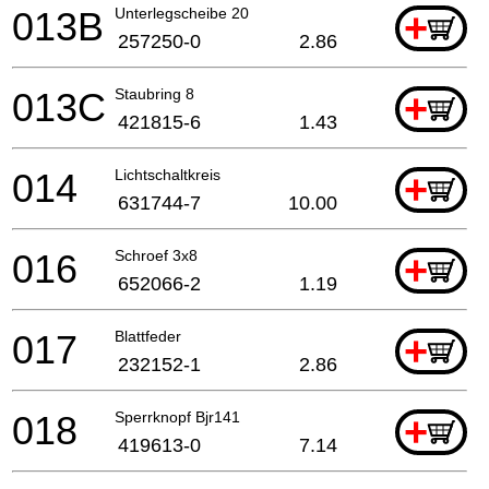
013B
Unterlegscheibe 20
+
257250-0
2.86
013C
Staubring 8
+
421815-6
1.43
014
Lichtschaltkreis
+
631744-7
10.00
016
Schroef 3x8
+
652066-2
1.19
017
Blattfeder
+
232152-1
2.86
018
Sperrknopf Bjr141
+
419613-0
7.14