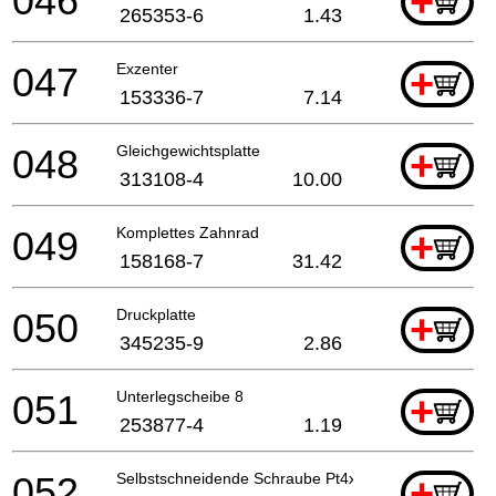
046
+
265353-6
1.43
047
Exzenter
+
153336-7
7.14
048
Gleichgewichtsplatte
+
313108-4
10.00
049
Komplettes Zahnrad
+
158168-7
31.42
050
Druckplatte
+
345235-9
2.86
051
Unterlegscheibe 8
+
253877-4
1.19
052
Selbstschneidende Schraube Pt4x30
+